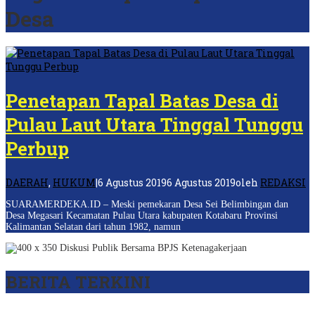
Desa
Penetapan Tapal Batas Desa di
Pulau Laut Utara Tinggal Tunggu
Perbup
DAERAH
,
HUKUM
|
6 Agustus 2019
6 Agustus 2019
oleh
REDAKSI
SUARAMERDEKA.ID – Meski pemekaran Desa Sei Belimbingan dan
Desa Megasari Kecamatan Pulau Utara kabupaten Kotabaru Provinsi
Kalimantan Selatan dari tahun 1982, namun
BERITA TERKINI