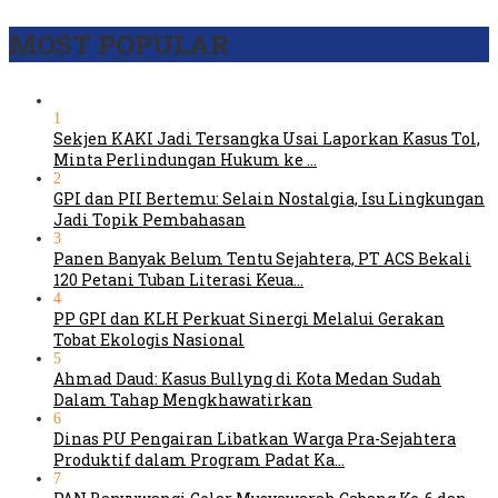
MOST POPULAR
1
Sekjen KAKI Jadi Tersangka Usai Laporkan Kasus Tol,
Minta Perlindungan Hukum ke …
2
GPI dan PII Bertemu: Selain Nostalgia, Isu Lingkungan
Jadi Topik Pembahasan
3
Panen Banyak Belum Tentu Sejahtera, PT ACS Bekali
120 Petani Tuban Literasi Keua…
4
PP GPI dan KLH Perkuat Sinergi Melalui Gerakan
Tobat Ekologis Nasional
5
Ahmad Daud: Kasus Bullyng di Kota Medan Sudah
Dalam Tahap Mengkhawatirkan
6
Dinas PU Pengairan Libatkan Warga Pra-Sejahtera
Produktif dalam Program Padat Ka…
7