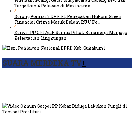
PAN Banyuwangi Gelar Musyawarah Cabang Ke-6 dan
Targetkan 4 Relawan di Masing-ma…
8
Dorong Komisi 3 DPR RI, Penegakan Hukum Green
Financial Crime Masuk Dalam RUU Pe…
9
Korwil PP GPI Ajak Semua Pihak Bersinergi Menjaga
Kelestarian Lingkungan
SUARA MERDEKA TV
+
Viral Video Ada Setoran RSUD Bogor Kepada Billabong,
Sekretaris GPI: Kedua Tokoh…
Viral, Ratusan Ojol Geruduk Balaikota DKI Jakarta
Video Oknum Satpol PP Kobar Diduga Lakukan Pungli di
Tempat Prostitusi