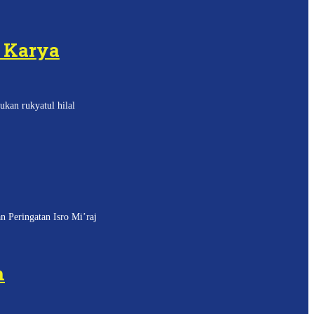
u Karya
kan rukyatul hilal
 Peringatan Isro Mi’raj
h