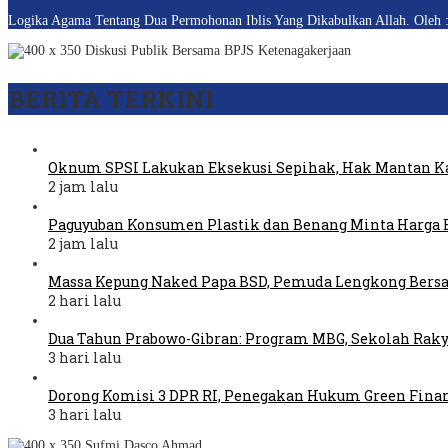
Logika Agama Tentang Dua Permohonan Iblis Yang Dikabulkan Allah. Oleh :
BERITA TERKINI
Oknum SPSI Lakukan Eksekusi Sepihak, Hak Mantan Ka
2 jam lalu
Paguyuban Konsumen Plastik dan Benang Minta Harga 
2 jam lalu
Massa Kepung Naked Papa BSD, Pemuda Lengkong Bers
2 hari lalu
Dua Tahun Prabowo-Gibran: Program MBG, Sekolah Raky
3 hari lalu
Dorong Komisi 3 DPR RI, Penegakan Hukum Green Fina
3 hari lalu