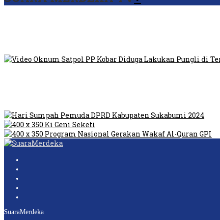
Viral Video Ada Setoran RSUD Bogor Kepada Billabong, Sekret
Viral, Ratusan Ojol Geruduk Balaikota DKI Jakarta
Video Oknum Satpol PP Kobar Diduga Lakukan Pungli di Temp
Dilarang Kibarkan Sangsaka Merah Putih di Jembatan PIK, LM
Humas Pembangunan Pasar Sibolga Nauli Halangi Tugas War
SuaraMerdeka