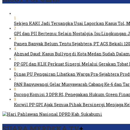
1
Sekjen KAKI Jadi Tersangka Usai Laporkan Kasus Tol,
2
GPI dan PII Bertemu: Selain Nostalgia, Isu Lingkungan
3
Panen Banyak Belum Tentu Sejahtera, PT ACS Bekali 120
4
Ahmad Daud: Kasus Bullyng di Kota Medan Sudah Dal
5
PP GPI dan KLH Perkuat Sinergi Melalui Gerakan Tobat 
6
Dinas PU Pengairan Libatkan Warga Pra-Sejahtera Pro
7
PAN Banyuwangi Gelar Musyawarah Cabang Ke-6 dan Ta
8
Dorong Komisi 3 DPR RI, Penegakan Hukum Green Fina
9
Korwil PP GPI Ajak Semua Pihak Bersinergi Menjaga K
SUARA MERDEKA TV
+