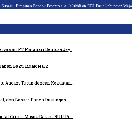
 Subairi, Pimpinan Pondok Pesantren Al-Mukhlisin DDI Paria kabupaten Wajo
ryawan PT Matahari Sentosa Jay…
Bahan Baku Tidak Naik
atu Ancam Turun dengan Kekuatan…
at, dan Bansos Panen Dukungan
ncial Crime Masuk Dalam RUU Pe…