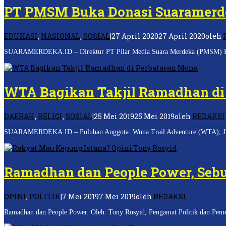
PT PMSM Buka Donasi Suaramerdek
EDUKASI
,
NASIONAL
,
SOSIAL
|
27 April 2020
27 April 2020
oleh
SUARAMERDEKA.ID – Direktur PT Pilar Media Suara Merdeka (PMSM) Khoir
WTA Bagikan Takjil Ramadhan di
DAERAH
,
RELIGI
,
SOSIAL
|
25 Mei 2019
25 Mei 2019
oleh
REDAKSI
SUARAMERDEKA.ID – Puluhan Anggota Wuna Trail Adventure (WTA), Jum’at (
Ramadhan dan People Power, Sebu
OPINI
,
POLITIK
|
7 Mei 2019
7 Mei 2019
oleh
REDAKSI
Ramadhan dan People Power. Oleh: Tony Rosyid, Pengamat Politik dan Pemer