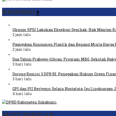
NASIONAL
+
Oknum SPSI Lakukan Eksekusi Sepihak, Hak Mantan Ka
2 jam lalu
Paguyuban Konsumen Plastik dan Benang Minta Harga 
2 jam lalu
Dua Tahun Prabowo-Gibran: Program MBG, Sekolah Raky
3 hari lalu
Dorong Komisi 3 DPR RI, Penegakan Hukum Green Fina
3 hari lalu
GPI dan PII Bertemu: Selain Nostalgia, Isu Lingkungan
4 hari lalu
MOST POPULAR