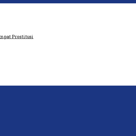
aris GPI: Kedua Tokoh…
at Prostitusi
P: Ini Masih Teritoria…
tawan Lakukan Peliputan