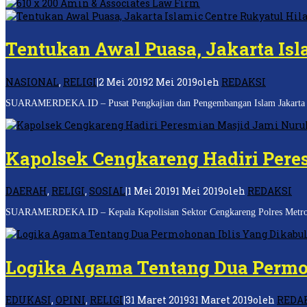
Tentukan Awal Puasa, Jakarta Isla
NASIONAL
,
RELIGI
|
2 Mei 2019
2 Mei 2019
oleh
REDAKSI
SUARAMERDEKA.ID – Pusat Pengkajian dan Pengembangan Islam Jakarta (Jaka
Kapolsek Cengkareng Hadiri Pere
DAERAH
,
RELIGI
,
SOSIAL
|
1 Mei 2019
1 Mei 2019
oleh
REDAKSI
SUARAMERDEKA.ID – Kepala Kepolisian Sektor Cengkareng Polres Metro Jak
Logika Agama Tentang Dua Permo
EDUKASI
,
OPINI
,
RELIGI
|
31 Maret 2019
31 Maret 2019
oleh
REDA