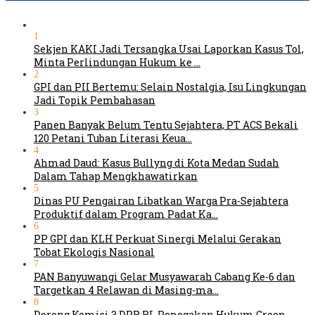
1
Sekjen KAKI Jadi Tersangka Usai Laporkan Kasus Tol,
Minta Perlindungan Hukum ke …
2
GPI dan PII Bertemu: Selain Nostalgia, Isu Lingkungan
Jadi Topik Pembahasan
3
Panen Banyak Belum Tentu Sejahtera, PT ACS Bekali
120 Petani Tuban Literasi Keua…
4
Ahmad Daud: Kasus Bullyng di Kota Medan Sudah
Dalam Tahap Mengkhawatirkan
5
Dinas PU Pengairan Libatkan Warga Pra-Sejahtera
Produktif dalam Program Padat Ka…
6
PP GPI dan KLH Perkuat Sinergi Melalui Gerakan
Tobat Ekologis Nasional
7
PAN Banyuwangi Gelar Musyawarah Cabang Ke-6 dan
Targetkan 4 Relawan di Masing-ma…
8
Dorong Komisi 3 DPR RI, Penegakan Hukum Green