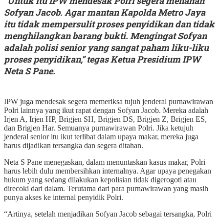
“Untuk itu IPW mendesak Polri segera menahan
Sofyan Jacob. Agar mantan Kapolda Metro Jaya
itu tidak mempersulit proses penyidikan dan tidak
menghilangkan barang bukti. Mengingat Sofyan
adalah polisi senior yang sangat paham liku-liku
proses penyidikan,” tegas Ketua Presidium IPW
Neta S Pane.
IPW juga mendesak segera memeriksa tujuh jenderal purnawirawan
Polri lainnya yang ikut rapat dengan Sofyan Jacob. Mereka adalah
Irjen A, Irjen HP, Brigjen SH, Brigjen DS, Brigjen Z, Brigjen ES,
dan Brigjen Har. Semuanya purnawirawan Polri. Jika ketujuh
jenderal senior itu ikut terlibat dalam upaya makar, mereka juga
harus dijadikan tersangka dan segera ditahan.
Neta S Pane menegaskan, dalam menuntaskan kasus makar, Polri
harus lebih dulu membersihkan internalnya. Agar upaya penegakan
hukum yang sedang dilakukan kepolisian tidak digerogoti atau
direcoki dari dalam. Terutama dari para purnawirawan yang masih
punya akses ke internal penyidik Polri.
“Artinya, setelah menjadikan Sofyan Jacob sebagai tersangka, Polri