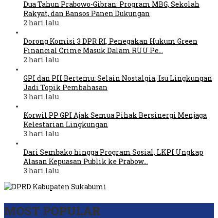
Dua Tahun Prabowo-Gibran: Program MBG, Sekolah
Rakyat, dan Bansos Panen Dukungan
2 hari lalu
Dorong Komisi 3 DPR RI, Penegakan Hukum Green
Financial Crime Masuk Dalam RUU Pe…
2 hari lalu
GPI dan PII Bertemu: Selain Nostalgia, Isu Lingkungan
Jadi Topik Pembahasan
3 hari lalu
Korwil PP GPI Ajak Semua Pihak Bersinergi Menjaga
Kelestarian Lingkungan
3 hari lalu
Dari Sembako hingga Program Sosial, LKPI Ungkap
Alasan Kepuasan Publik ke Prabow…
3 hari lalu
MOST POPULAR