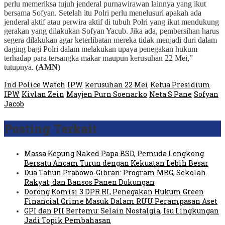
perlu memeriksa tujuh jenderal purnawirawan lainnya yang ikut
bersama Sofyan. Setelah itu Polri perlu menelusuri apakah ada
jenderal aktif atau perwira aktif di tubuh Polri yang ikut mendukung
gerakan yang dilakukan Sofyan Yacub. Jika ada, pembersihan harus
segera dilakukan agar keterlibatan mereka tidak menjadi duri dalam
daging bagi Polri dalam melakukan upaya penegakan hukum
terhadap para tersangka makar maupun kerusuhan 22 Mei,”
tutupnya.
(AMN)
Ind Police Watch
IPW
kerusuhan 22 Mei
Ketua Presidium
IPW
Kivlan Zein
Mayjen Purn Soenarko
Neta S Pane
Sofyan
Jacob
Posting Terkait
Massa Kepung Naked Papa BSD, Pemuda Lengkong
Bersatu Ancam Turun dengan Kekuatan Lebih Besar
Dua Tahun Prabowo-Gibran: Program MBG, Sekolah
Rakyat, dan Bansos Panen Dukungan
Dorong Komisi 3 DPR RI, Penegakan Hukum Green
Financial Crime Masuk Dalam RUU Perampasan Aset
GPI dan PII Bertemu: Selain Nostalgia, Isu Lingkungan
Jadi Topik Pembahasan