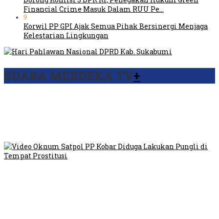
Financial Crime Masuk Dalam RUU Pe…
9
Korwil PP GPI Ajak Semua Pihak Bersinergi Menjaga
Kelestarian Lingkungan
SUARA MERDEKA TV
+
Viral Video Ada Setoran RSUD Bogor Kepada Billabong,
Sekretaris GPI: Kedua Tokoh…
Viral, Ratusan Ojol Geruduk Balaikota DKI Jakarta
Video Oknum Satpol PP Kobar Diduga Lakukan Pungli di
Tempat Prostitusi
Dilarang Kibarkan Sangsaka Merah Putih di Jembatan PIK,
LMP: Ini Masih Teritoria…