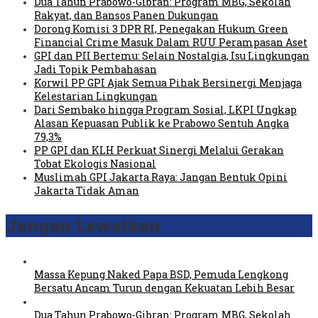
Dua Tahun Prabowo-Gibran: Program MBG, Sekolah
Rakyat, dan Bansos Panen Dukungan
Dorong Komisi 3 DPR RI, Penegakan Hukum Green
Financial Crime Masuk Dalam RUU Perampasan Aset
GPI dan PII Bertemu: Selain Nostalgia, Isu Lingkungan
Jadi Topik Pembahasan
Korwil PP GPI Ajak Semua Pihak Bersinergi Menjaga
Kelestarian Lingkungan
Dari Sembako hingga Program Sosial, LKPI Ungkap
Alasan Kepuasan Publik ke Prabowo Sentuh Angka
79,3%
PP GPI dan KLH Perkuat Sinergi Melalui Gerakan
Tobat Ekologis Nasional
Muslimah GPI Jakarta Raya: Jangan Bentuk Opini
Jakarta Tidak Aman
Jangan Lewatkan
Massa Kepung Naked Papa BSD, Pemuda Lengkong
Bersatu Ancam Turun dengan Kekuatan Lebih Besar
Dua Tahun Prabowo-Gibran: Program MBG, Sekolah