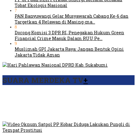
Tobat Ekologis Nasional
7
PAN Banyuwangi Gelar Musyawarah Cabang Ke-6 dan
Targetkan 4 Relawan di Masing-ma…
8
Dorong Komisi 3 DPR RI, Penegakan Hukum Green
Financial Crime Masuk Dalam RUU Pe…
9
Muslimah GPI Jakarta Raya: Jangan Bentuk Opini
Jakarta Tidak Aman
SUARA MERDEKA TV
+
Viral Video Ada Setoran RSUD Bogor Kepada Billabong,
Sekretaris GPI: Kedua Tokoh…
Viral, Ratusan Ojol Geruduk Balaikota DKI Jakarta
Video Oknum Satpol PP Kobar Diduga Lakukan Pungli di