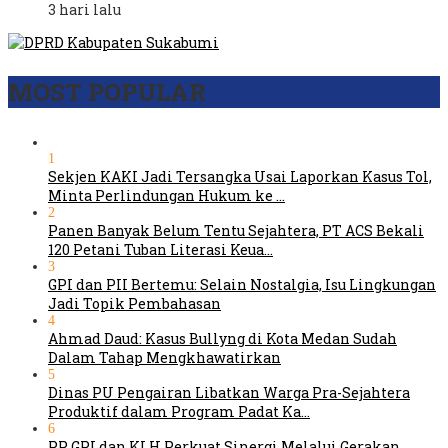
3 hari lalu
MOST POPULAR
1
Sekjen KAKI Jadi Tersangka Usai Laporkan Kasus Tol,
Minta Perlindungan Hukum ke …
2
Panen Banyak Belum Tentu Sejahtera, PT ACS Bekali
120 Petani Tuban Literasi Keua…
3
GPI dan PII Bertemu: Selain Nostalgia, Isu Lingkungan
Jadi Topik Pembahasan
4
Ahmad Daud: Kasus Bullyng di Kota Medan Sudah
Dalam Tahap Mengkhawatirkan
5
Dinas PU Pengairan Libatkan Warga Pra-Sejahtera
Produktif dalam Program Padat Ka…
6
PP GPI dan KLH Perkuat Sinergi Melalui Gerakan