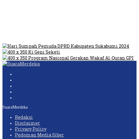
Tempat Prostitusi
Dilarang Kibarkan Sangsaka Merah Putih di Jembatan PIK,
LMP: Ini Masih Teritoria…
Humas Pembangunan Pasar Sibolga Nauli Halangi Tugas
Wartawan Lakukan Peliputan
SuaraMerdeka
Redaksi
Disclaimer
Privacy Policy
Pedoman Media Siber