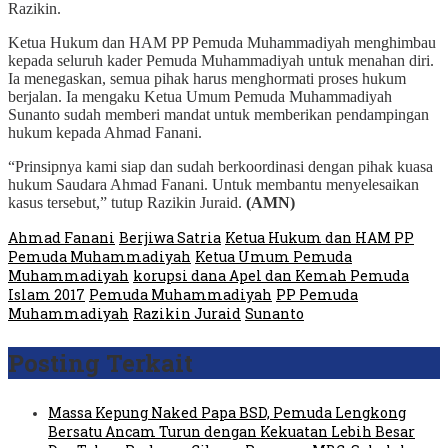
Razikin.
Ketua Hukum dan HAM PP Pemuda Muhammadiyah menghimbau
kepada seluruh kader Pemuda Muhammadiyah untuk menahan diri.
Ia menegaskan, semua pihak harus menghormati proses hukum
berjalan. Ia mengaku Ketua Umum Pemuda Muhammadiyah
Sunanto sudah memberi mandat untuk memberikan pendampingan
hukum kepada Ahmad Fanani.
“Prinsipnya kami siap dan sudah berkoordinasi dengan pihak kuasa
hukum Saudara Ahmad Fanani. Untuk membantu menyelesaikan
kasus tersebut,” tutup Razikin Juraid.
(AMN)
Ahmad Fanani
Berjiwa Satria
Ketua Hukum dan HAM PP
Pemuda Muhammadiyah
Ketua Umum Pemuda
Muhammadiyah
korupsi dana Apel dan Kemah Pemuda
Islam 2017
Pemuda Muhammadiyah
PP Pemuda
Muhammadiyah
Razikin Juraid
Sunanto
Posting Terkait
Massa Kepung Naked Papa BSD, Pemuda Lengkong
Bersatu Ancam Turun dengan Kekuatan Lebih Besar