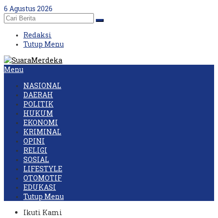
Skip
6 Agustus 2026
to
content
Redaksi
Tutup Menu
Menu
NASIONAL
DAERAH
POLITIK
HUKUM
EKONOMI
KRIMINAL
OPINI
RELIGI
SOSIAL
LIFESTYLE
OTOMOTIF
EDUKASI
Tutup Menu
Ikuti Kami