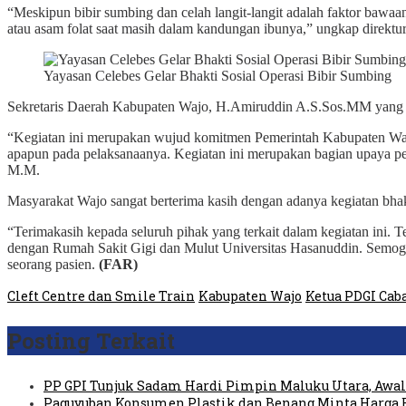
“Meskipun bibir sumbing dan celah langit-langit adalah faktor bawa
atau asam folat saat masih dalam kandungan ibunya,” ungkap dir
Yayasan Celebes Gelar Bhakti Sosial Operasi Bibir Sumbing
Sekretaris Daerah Kabupaten Wajo, H.Amiruddin A.S.Sos.MM yang m
“Kegiatan ini merupakan wujud komitmen Pemerintah Kabupaten Wajo
apapun pada pelaksanaanya. Kegiatan ini merupakan bagian upaya pem
M.M.
Masyarakat Wajo sangat berterima kasih dengan adanya kegiatan bhakti
“Terimakasih kepada seluruh pihak yang terkait dalam kegiatan ini. 
dengan Rumah Sakit Gigi dan Mulut Universitas Hasanuddin. Semoga ke
seorang pasien.
(FAR)
Cleft Centre dan Smile Train
Kabupaten Wajo
Ketua PDGI Cab
Posting Terkait
PP GPI Tunjuk Sadam Hardi Pimpin Maluku Utara, Awali
Paguyuban Konsumen Plastik dan Benang Minta Harga 