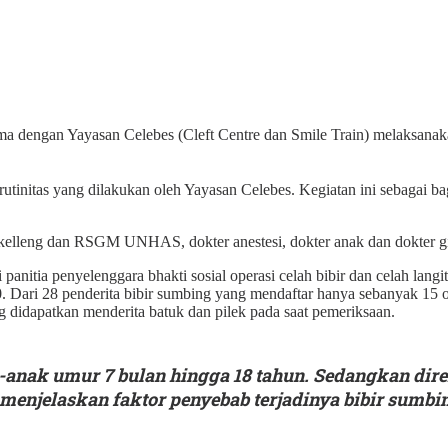
a dengan Yayasan Celebes (Cleft Centre dan Smile Train) melaksana
utinitas yang dilakukan oleh Yayasan Celebes. Kegiatan ini sebagai b
kelleng dan RSGM UNHAS, dokter anestesi, dokter anak dan dokter gi
itia penyelenggara bhakti sosial operasi celah bibir dan celah langit
20. Dari 28 penderita bibir sumbing yang mendaftar hanya sebanyak 15 
g didapatkan menderita batuk dan pilek pada saat pemeriksaan.
nak-anak umur 7 bulan hingga 18 tahun. Sedangkan di
menjelaskan faktor penyebab terjadinya bibir sumbin