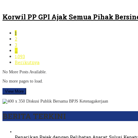
Korwil PP GPI Ajak Semua Pihak Bersin
1
2
3
…
1,093
Berikutnya
No More Posts Available.
No more pages to load.
View More
BERITA TERKINI
Penarikan Pajak dengan Pelibatan Aparat: Solusi Kepat