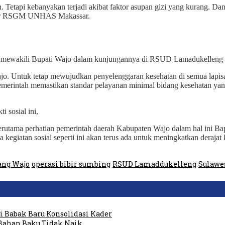
an. Tetapi kebanyakan terjadi akibat faktor asupan gizi yang kurang.
ektur RSGM UNHAS Makassar.
ewakili Bupati Wajo dalam kunjungannya di RSUD Lamadukelleng san
. Untuk tetap mewujudkan penyelenggaran kesehatan di semua lapisan
erintah memastikan standar pelayanan minimal bidang kesehatan yang 
 sosial ini,
Terutama perhatian pemerintah daerah Kabupaten Wajo dalam hal ini Ba
giatan sosial seperti ini akan terus ada untuk meningkatkan derajat 
ang Wajo
operasi bibir sumbing
RSUD Lamaddukelleng
Sulawe
 Babak Baru Konsolidasi Kader
Bahan Baku Tidak Naik