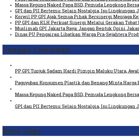
Massa Kepung Naked Papa BSD, Pemuda Lengkong Bersa
GPI dan PII Bertemu: Selain Nostalgia, Isu Lingkungan
Korwil PP GPI Ajak Semua Pihak Bersinergi Menjaga K
PP GPI dan KLH Perkuat Sinergi Melalui Gerakan Tobat 
Muslimah GPI Jakarta Raya: Jangan Bentuk Opini Jaka
Dinas PU Pengairan Libatkan Warga Pra-Sejahtera Pro
Jangan Lewatkan
PP GPI Tunjuk Sadam Hardi Pimpin Maluku Utara, Awali
Paguyuban Konsumen Plastik dan Benang Minta Harga 
Massa Kepung Naked Papa BSD, Pemuda Lengkong Bersa
GPI dan PII Bertemu: Selain Nostalgia, Isu Lingkungan
Baca Juga