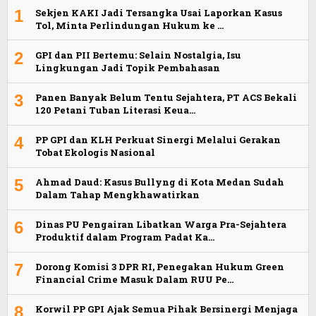
1
Sekjen KAKI Jadi Tersangka Usai Laporkan Kasus
Tol, Minta Perlindungan Hukum ke …
2
GPI dan PII Bertemu: Selain Nostalgia, Isu
Lingkungan Jadi Topik Pembahasan
3
Panen Banyak Belum Tentu Sejahtera, PT ACS Bekali
120 Petani Tuban Literasi Keua…
4
PP GPI dan KLH Perkuat Sinergi Melalui Gerakan
Tobat Ekologis Nasional
5
Ahmad Daud: Kasus Bullyng di Kota Medan Sudah
Dalam Tahap Mengkhawatirkan
6
Dinas PU Pengairan Libatkan Warga Pra-Sejahtera
Produktif dalam Program Padat Ka…
7
Dorong Komisi 3 DPR RI, Penegakan Hukum Green
Financial Crime Masuk Dalam RUU Pe…
8
Korwil PP GPI Ajak Semua Pihak Bersinergi Menjaga