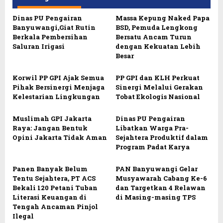
Dinas PU Pengairan
Massa Kepung Naked Papa
Banyuwangi,Giat Rutin
BSD, Pemuda Lengkong
Berkala Pembersihan
Bersatu Ancam Turun
Saluran Irigasi
dengan Kekuatan Lebih
Besar
Korwil PP GPI Ajak Semua
PP GPI dan KLH Perkuat
Pihak Bersinergi Menjaga
Sinergi Melalui Gerakan
Kelestarian Lingkungan
Tobat Ekologis Nasional
Muslimah GPI Jakarta
Dinas PU Pengairan
Raya: Jangan Bentuk
Libatkan Warga Pra-
Opini Jakarta Tidak Aman
Sejahtera Produktif dalam
Program Padat Karya
Panen Banyak Belum
PAN Banyuwangi Gelar
Tentu Sejahtera, PT ACS
Musyawarah Cabang Ke-6
Bekali 120 Petani Tuban
dan Targetkan 4 Relawan
Literasi Keuangan di
di Masing-masing TPS
Tengah Ancaman Pinjol
Ilegal