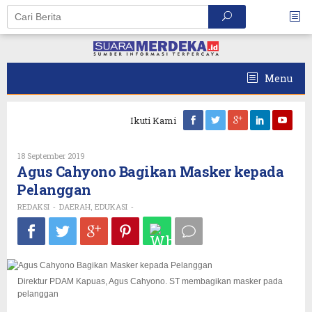
Skip
to
content
Menu
Ikuti Kami
Oleh
18 September 2019
REDAKSI
Agus Cahyono Bagikan Masker kepada
Pelanggan
REDAKSI
DAERAH
EDUKASI
-
,
-
Direktur PDAM Kapuas, Agus Cahyono. ST membagikan masker pada
pelanggan