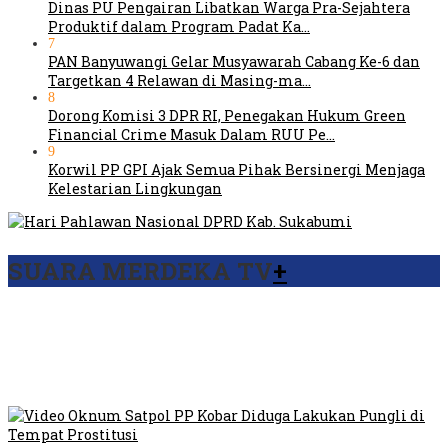
Dinas PU Pengairan Libatkan Warga Pra-Sejahtera
Produktif dalam Program Padat Ka…
7
PAN Banyuwangi Gelar Musyawarah Cabang Ke-6 dan
Targetkan 4 Relawan di Masing-ma…
8
Dorong Komisi 3 DPR RI, Penegakan Hukum Green
Financial Crime Masuk Dalam RUU Pe…
9
Korwil PP GPI Ajak Semua Pihak Bersinergi Menjaga
Kelestarian Lingkungan
SUARA MERDEKA TV
+
Viral Video Ada Setoran RSUD Bogor Kepada Billabong,
Sekretaris GPI: Kedua Tokoh…
Viral, Ratusan Ojol Geruduk Balaikota DKI Jakarta