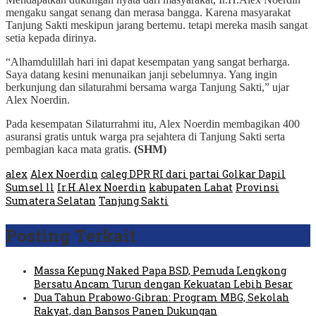
mengaku sangat senang dan merasa bangga. Karena masyarakat
Tanjung Sakti meskipun jarang bertemu. tetapi mereka masih sangat
setia kepada dirinya.
“Alhamdulillah hari ini dapat kesempatan yang sangat berharga.
Saya datang kesini menunaikan janji sebelumnya. Yang ingin
berkunjung dan silaturahmi bersama warga Tanjung Sakti,” ujar
Alex Noerdin.
Pada kesempatan Silaturrahmi itu, Alex Noerdin membagikan 400
asuransi gratis untuk warga pra sejahtera di Tanjung Sakti serta
pembagian kaca mata gratis.
(SHM)
alex
Alex Noerdin
caleg DPR RI dari partai Golkar Dapil
Sumsel ll
Ir.H.Alex Noerdin
kabupaten Lahat
Provinsi
Sumatera Selatan
Tanjung Sakti
Posting Terkait
Massa Kepung Naked Papa BSD, Pemuda Lengkong
Bersatu Ancam Turun dengan Kekuatan Lebih Besar
Dua Tahun Prabowo-Gibran: Program MBG, Sekolah
Rakyat, dan Bansos Panen Dukungan