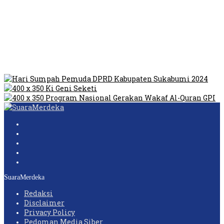
Video Oknum Satpol PP Kobar Diduga Lakukan Pungli di
Tempat Prostitusi
Dilarang Kibarkan Sangsaka Merah Putih di Jembatan PIK,
LMP: Ini Masih Teritoria…
Humas Pembangunan Pasar Sibolga Nauli Halangi Tugas
Wartawan Lakukan Peliputan
SuaraMerdeka
Redaksi
Disclaimer
Privacy Policy
Pedoman Media Siber