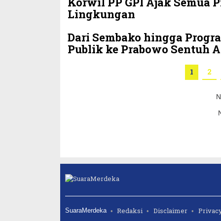
Korwil PP GPI Ajak Semua P
Lingkungan
Dari Sembako hingga Progr
Publik ke Prabowo Sentuh 
1
2
N
Redaksi
Disclaimer
Privacy
SuaraMerdeka