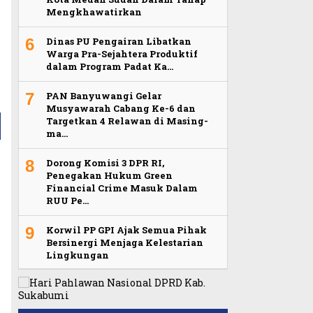
Mengkhawatirkan
6
Dinas PU Pengairan Libatkan
Warga Pra-Sejahtera Produktif
dalam Program Padat Ka…
7
PAN Banyuwangi Gelar
Musyawarah Cabang Ke-6 dan
Targetkan 4 Relawan di Masing-
ma…
8
Dorong Komisi 3 DPR RI,
Penegakan Hukum Green
Financial Crime Masuk Dalam
RUU Pe…
9
Korwil PP GPI Ajak Semua Pihak
Bersinergi Menjaga Kelestarian
Lingkungan
Viral Video Ada Setoran RSUD
Dilarang Kib
Humas Pemba
Bogor Kepada Billabong,
Viral, Ratusan Ojol Geruduk
Merah Putih 
Sibolga Naul
Video Oknum Satpol PP Kobar