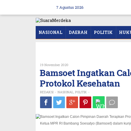
Skip
to
7 Agustus 2026
content
NASIONAL
DAERAH
POLITIK
HUK
Oleh
19 November 2020
REDAKSI
Bamsoet Ingatkan Ca
Protokol Kesehatan
REDAKSI
NASIONAL
POLITIK
-
,
-
Ketua MPR RI Bambang Soesatyo (Bamsoet) dalam kunjun