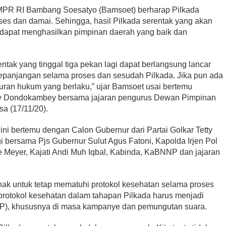
MPR RI Bambang Soesatyo (Bamsoet) berharap Pilkada
ses dan damai. Sehingga, hasil Pilkada serentak yang akan
 dapat menghasilkan pimpinan daerah yang baik dan
ntak yang tinggal tiga pekan lagi dapat berlangsung lancar
kepanjangan selama proses dan sesudah Pilkada. Jika pun ada
aturan hukum yang berlaku,” ujar Bamsoet usai bertemu
lly Dondokambey bersama jajaran pengurus Dewan Pimpinan
a (17/11/20).
i bertemu dengan Calon Gubernur dari Partai Golkar Tetty
 bersama Pjs Gubernur Sulut Agus Fatoni, Kapolda Irjen Pol
 Meyer, Kajati Andi Muh Iqbal, Kabinda, KaBNNP dan jajaran
k untuk tetap mematuhi protokol kesehatan selama proses
protokol kesehatan dalam tahapan Pilkada harus menjadi
OP), khususnya di masa kampanye dan pemungutan suara.