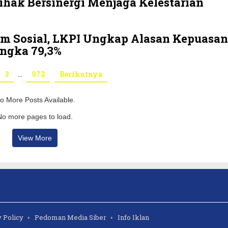
ihak Bersinergi Menjaga Kelestarian
am Sosial, LKPI Ungkap Alasan Kepuasan
Angka 79,3%
3
…
972
Berikutnya
o More Posts Available.
No more pages to load.
View More
 Policy
Pedoman Media Siber
Info Iklan