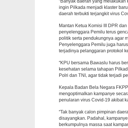
“Banyak daerah yang melakukan Pi
ingin Pilkada menjadi klaster bar
daerah terbukti terjangkit virus C
Mantan Ketua Komisi III DPR da
penyelenggara Pemilu terus genca
politik serta pendukungnya agar m
Penyelenggara Pemilu juga harus
terjadinya pelanggaran protokol k
“KPU bersama Bawaslu harus bera
kesehatan selama tahapan Pilkada
Polri dan TNI, agar tidak terjadi
Kepala Badan Bela Negara FKPPI 
mengoptimalkan kampanye secara 
penularan virus Covid-19 akibat k
“Tak banyak calon pimpinan daer
disayangkan. Padahal, kampanye 
berkumpulnya massa saat kampa