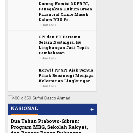
Dorong Komisi 3 DPR RI,
Penegakan Hukum Green
Financial Crime Masuk
Dalam RUU Pe…
3 Hari Lalu
GPI dan PII Bertemu:
Selain Nostalgia, Isu
Lingkungan Jadi Topik
Pembahasan
3 Hari Lalu
Korwil PP GPI Ajak Semua
Pihak Bersinergi Menjaga
Kelestarian Lingkungan
3 Hari Lalu
NASIONAL
+
Dua Tahun Prabowo-Gibran:
Program MBG, Sekolah Rakyat,
dan Bansos Panen Dukungan