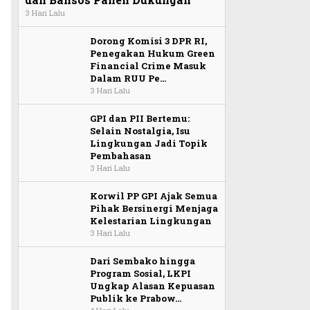
3 Hari Lalu
Dorong Komisi 3 DPR RI,
Penegakan Hukum Green
Financial Crime Masuk
Dalam RUU Pe…
3 Hari Lalu
GPI dan PII Bertemu:
Selain Nostalgia, Isu
Lingkungan Jadi Topik
Pembahasan
3 Hari Lalu
Korwil PP GPI Ajak Semua
Pihak Bersinergi Menjaga
Kelestarian Lingkungan
3 Hari Lalu
Dari Sembako hingga
Program Sosial, LKPI
Ungkap Alasan Kepuasan
Publik ke Prabow…