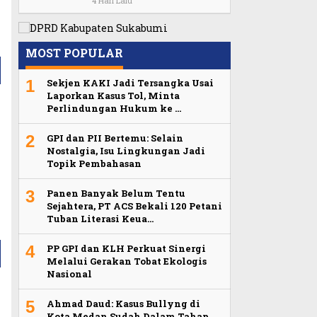
4 Hari Lalu
MOST POPULAR
1
Sekjen KAKI Jadi Tersangka Usai
Laporkan Kasus Tol, Minta
Perlindungan Hukum ke …
2
GPI dan PII Bertemu: Selain
Nostalgia, Isu Lingkungan Jadi
Topik Pembahasan
3
Panen Banyak Belum Tentu
Sejahtera, PT ACS Bekali 120 Petani
Tuban Literasi Keua…
4
PP GPI dan KLH Perkuat Sinergi
Melalui Gerakan Tobat Ekologis
Nasional
5
Ahmad Daud: Kasus Bullyng di
Kota Medan Sudah Dalam Tahap