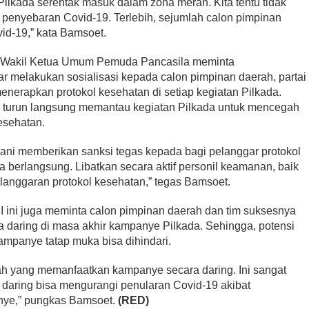
lkada serentak masuk dalam zona merah. Kita tentu tidak
u penyebaran Covid-19. Terlebih, sejumlah calon pimpinan
ovid-19,” kata Bamsoet.
n Wakil Ketua Umum Pemuda Pancasila meminta
r melakukan sosialisasi kepada calon pimpinan daerah, partai
enerapkan protokol kesehatan di setiap kegiatan Pilkada.
 turun langsung memantau kegiatan Pilkada untuk mencegah
esehatan.
ni memberikan sanksi tegas kepada bagi pelanggar protokol
 berlangsung. Libatkan secara aktif personil keamanan, baik
 pelanggaran protokol kesehatan,” tegas Bamsoet.
ini juga meminta calon pimpinan daerah dan tim suksesnya
daring di masa akhir kampanye Pilkada. Sehingga, potensi
ampanye tatap muka bisa dihindari.
ah yang memanfaatkan kampanye secara daring. Ini sangat
daring bisa mengurangi penularan Covid-19 akibat
nye,” pungkas Bamsoet.
(RED)