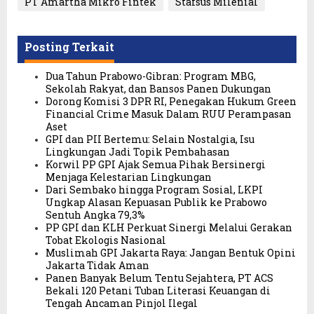
PT Amartha Mikro Fintek
Stafsus Milenial
Posting Terkait
Dua Tahun Prabowo-Gibran: Program MBG,
Sekolah Rakyat, dan Bansos Panen Dukungan
Dorong Komisi 3 DPR RI, Penegakan Hukum Green
Financial Crime Masuk Dalam RUU Perampasan
Aset
GPI dan PII Bertemu: Selain Nostalgia, Isu
Lingkungan Jadi Topik Pembahasan
Korwil PP GPI Ajak Semua Pihak Bersinergi
Menjaga Kelestarian Lingkungan
Dari Sembako hingga Program Sosial, LKPI
Ungkap Alasan Kepuasan Publik ke Prabowo
Sentuh Angka 79,3%
PP GPI dan KLH Perkuat Sinergi Melalui Gerakan
Tobat Ekologis Nasional
Muslimah GPI Jakarta Raya: Jangan Bentuk Opini
Jakarta Tidak Aman
Panen Banyak Belum Tentu Sejahtera, PT ACS
Bekali 120 Petani Tuban Literasi Keuangan di
Tengah Ancaman Pinjol Ilegal