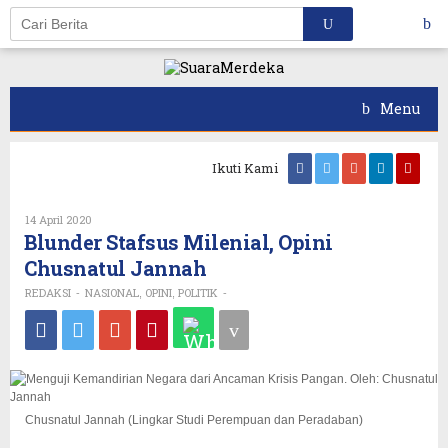
Skip
to
content
Menu
Ikuti Kami
14 April 2020
Oleh
REDAKSI
Blunder Stafsus Milenial, Opini
Chusnatul Jannah
REDAKSI
NASIONAL
OPINI
POLITIK
-
,
,
-
Chusnatul Jannah (Lingkar Studi Perempuan dan Peradaban)