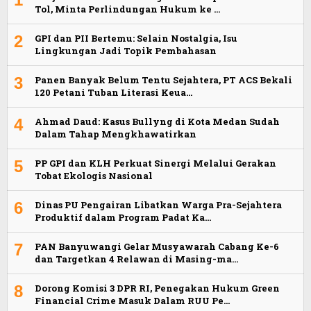
Tol, Minta Perlindungan Hukum ke …
2
GPI dan PII Bertemu: Selain Nostalgia, Isu
Lingkungan Jadi Topik Pembahasan
3
Panen Banyak Belum Tentu Sejahtera, PT ACS Bekali
120 Petani Tuban Literasi Keua…
4
Ahmad Daud: Kasus Bullyng di Kota Medan Sudah
Dalam Tahap Mengkhawatirkan
5
PP GPI dan KLH Perkuat Sinergi Melalui Gerakan
Tobat Ekologis Nasional
6
Dinas PU Pengairan Libatkan Warga Pra-Sejahtera
Produktif dalam Program Padat Ka…
7
PAN Banyuwangi Gelar Musyawarah Cabang Ke-6
dan Targetkan 4 Relawan di Masing-ma…
8
Dorong Komisi 3 DPR RI, Penegakan Hukum Green
Financial Crime Masuk Dalam RUU Pe…