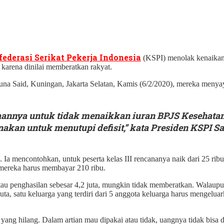
ederasi Serikat Pekerja Indonesia
(KSPI) menolak kenaikan 
karena dinilai memberatkan rakyat.
a Said, Kuningan, Jakarta Selatan, Kamis (6/2/2020), mereka menyaya
aannya untuk tidak menaikkan iuran BPJS Kesehatan
nakan untuk menutupi defisit,” kata Presiden KSPI Sa
a mencontohkan, untuk peserta kelas III rencananya naik dari 25 ribu me
n mereka harus membayar 210 ribu.
au penghasilan sebesar 4,2 juta, mungkin tidak memberatkan. Walaupu
, satu keluarga yang terdiri dari 5 anggota keluarga harus mengeluar
 yang hilang. Dalam artian mau dipakai atau tidak, uangnya tidak bisa 