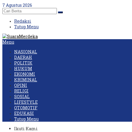
Skip
7 Agustus 2026
to
content
Redaksi
Tutup Menu
Menu
NASIONAL
DAERAH
POLITIK
HUKUM
EKONOMI
KRIMINAL
OPINI
RELIGI
SOSIAL
LIFESTYLE
OTOMOTIF
EDUKASI
Tutup Menu
Ikuti Kami