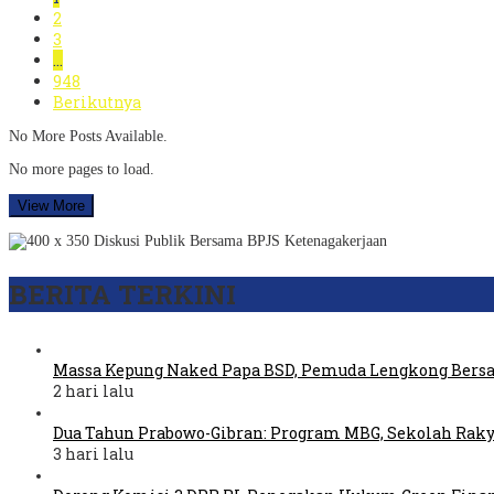
2
3
…
948
Berikutnya
No More Posts Available.
No more pages to load.
View More
BERITA TERKINI
Massa Kepung Naked Papa BSD, Pemuda Lengkong Bers
2 hari lalu
Dua Tahun Prabowo-Gibran: Program MBG, Sekolah Raky
3 hari lalu