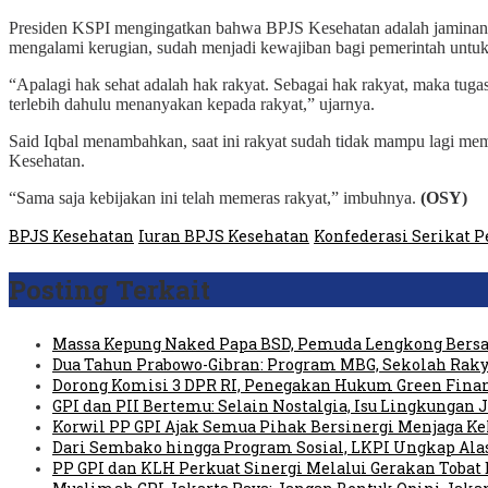
Presiden KSPI mengingatkan bahwa BPJS Kesehatan adalah jaminan
mengalami kerugian, sudah menjadi kewajiban bagi pemerintah untuk
“Apalagi hak sehat adalah hak rakyat. Sebagai hak rakyat, maka tug
terlebih dahulu menanyakan kepada rakyat,” ujarnya.
Said Iqbal menambahkan, saat ini rakyat sudah tidak mampu lagi memb
Kesehatan.
“Sama saja kebijakan ini telah memeras rakyat,” imbuhnya.
(OSY)
BPJS Kesehatan
Iuran BPJS Kesehatan
Konfederasi Serikat P
Posting Terkait
Massa Kepung Naked Papa BSD, Pemuda Lengkong Bersa
Dua Tahun Prabowo-Gibran: Program MBG, Sekolah Raky
Dorong Komisi 3 DPR RI, Penegakan Hukum Green Fin
GPI dan PII Bertemu: Selain Nostalgia, Isu Lingkungan
Korwil PP GPI Ajak Semua Pihak Bersinergi Menjaga K
Dari Sembako hingga Program Sosial, LKPI Ungkap Ala
PP GPI dan KLH Perkuat Sinergi Melalui Gerakan Tobat 