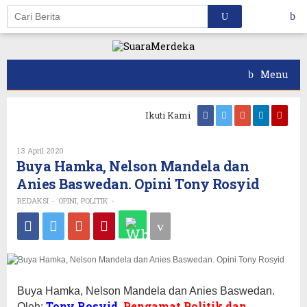
Skip
to
content
Menu
Ikuti Kami
Oleh
13 April 2020
REDAKSI
Buya Hamka, Nelson Mandela dan
Anies Baswedan. Opini Tony Rosyid
REDAKSI
OPINI
POLITIK
-
,
-
Buya Hamka, Nelson Mandela dan Anies Baswedan.
Tony Rosyid
Pengamat Politik dan
Oleh:
,