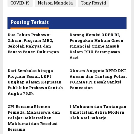
COVID-19
Nelson Mandela
Tony Rosyid
Posting Terkait
Dua Tahun Prabowo-
Dorong Komisi 3 DPR RI,
Gibran: Program MBG,
Penegakan Hukum Green
Sekolah Rakyat, dan
Financial Crime Masuk
Bansos Panen Dukungan
Dalam RUU Perampasan
Aset
Dari Sembako hingga
Oknum Anggota DPRD DKI
Program Sosial, LKPI
Ancam dan Tantang Polisi,
Ungkap Alasan Kepuasan
FORMAPPI Desak Sanksi
Publik ke Prabowo Sentuh
Pemecatan
Angka 79,3%
GPI Bersama Elemen
1 Muharam dan Tantangan
Pemuda, Mahasiswa, dan
Umat Islam di Era Modern,
Pelajar Deklarasikan
Oleh Rati Suharjo
Maklumat dan Resolusi
Bersama