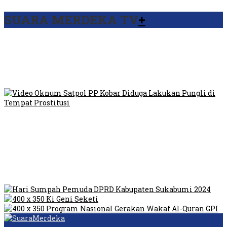
SUARA MERDEKA TV
+
Viral Video Ada Setoran RSUD Bogor Kepada Billabong,
Sekretaris GPI: Kedua Tokoh…
Viral, Ratusan Ojol Geruduk Balaikota DKI Jakarta
Video Oknum Satpol PP Kobar Diduga Lakukan Pungli di
Tempat Prostitusi
Dilarang Kibarkan Sangsaka Merah Putih di Jembatan PIK,
LMP: Ini Masih Teritoria…
Humas Pembangunan Pasar Sibolga Nauli Halangi Tugas
Wartawan Lakukan Peliputan