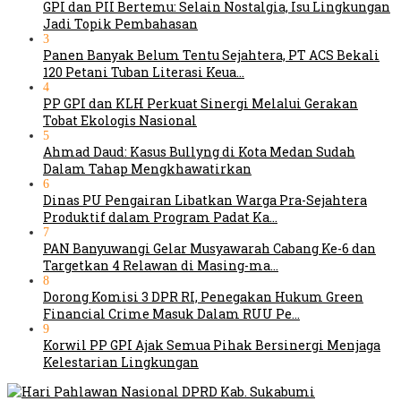
GPI dan PII Bertemu: Selain Nostalgia, Isu Lingkungan
Jadi Topik Pembahasan
3
Panen Banyak Belum Tentu Sejahtera, PT ACS Bekali
120 Petani Tuban Literasi Keua…
4
PP GPI dan KLH Perkuat Sinergi Melalui Gerakan
Tobat Ekologis Nasional
5
Ahmad Daud: Kasus Bullyng di Kota Medan Sudah
Dalam Tahap Mengkhawatirkan
6
Dinas PU Pengairan Libatkan Warga Pra-Sejahtera
Produktif dalam Program Padat Ka…
7
PAN Banyuwangi Gelar Musyawarah Cabang Ke-6 dan
Targetkan 4 Relawan di Masing-ma…
8
Dorong Komisi 3 DPR RI, Penegakan Hukum Green
Financial Crime Masuk Dalam RUU Pe…
9
Korwil PP GPI Ajak Semua Pihak Bersinergi Menjaga
Kelestarian Lingkungan