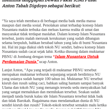
Anton Tabah Digdoyo sebagai berikut:
“Ya saya telah membaca di berbagai media baik media massa
maupun dari media sosial. Penolakan umat terhadap konsep Islam
Nusantara makin terbuka dan meluas karena realita di umat dan
masyarakat tidak terdapat maslahat. Dalam konsep Islam Nusantara
tersebut, justru malah merusak kerukunan yang sudah dibangun
selama berpuluh, bahkan berabad tahun yang lalu di bumi Nusantara
ini. Hal ini juga diakui oleh tokoh NU sendiri, bahwa konsep Islam
Nusantara sudah cacat sejak lahir. Ketika diusung dalam muktamar
Islam Nusantara Untuk
PBNU di Jombang dengan tema
“
Perdamaian Dunia,”
ucap Anton.
Lanjut Anton, “Apa yang terjadi di muktamar PBNU tersebut
merupakan muktamar terburuk sepanjang sejarah berdirinya NU
yang usianya sudah hampir 100 tahun ini. Muktamar NU tersebut
kisruh dan rusuh saling caci, bahkan saling hantam sampai banyak
Ulama dan tokoh NU yang menangis tersedu sedu menyaksikan hal
yang sangat memalukan dan memilukan tersebut. Seakan sudah
menjadi tanda buruk kalau ide Islam Nusantara tersebut tidak baik
dan tidak Barokah. Bagaimana mau mendamaikan dunia di NU
sendiri kisruh dan rusuh? Tokoh-tokoh tersebut semakin malu ketika