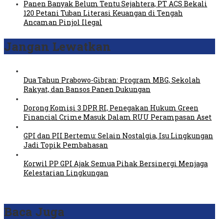
Panen Banyak Belum Tentu Sejahtera, PT ACS Bekali
120 Petani Tuban Literasi Keuangan di Tengah
Ancaman Pinjol Ilegal
Jangan Lewatkan
Dua Tahun Prabowo-Gibran: Program MBG, Sekolah
Rakyat, dan Bansos Panen Dukungan
Dorong Komisi 3 DPR RI, Penegakan Hukum Green
Financial Crime Masuk Dalam RUU Perampasan Aset
GPI dan PII Bertemu: Selain Nostalgia, Isu Lingkungan
Jadi Topik Pembahasan
Korwil PP GPI Ajak Semua Pihak Bersinergi Menjaga
Kelestarian Lingkungan
Baca Juga