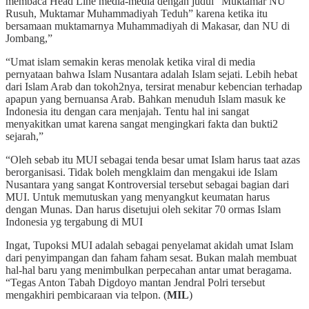
membaca Head Line media-media dengan judul “Muktamar NU
Rusuh, Muktamar Muhammadiyah Teduh” karena ketika itu
bersamaan muktamarnya Muhammadiyah di Makasar, dan NU di
Jombang,”
“Umat islam semakin keras menolak ketika viral di media
pernyataan bahwa Islam Nusantara adalah Islam sejati. Lebih hebat
dari Islam Arab dan tokoh2nya, tersirat menabur kebencian terhadap
apapun yang bernuansa Arab. Bahkan menuduh Islam masuk ke
Indonesia itu dengan cara menjajah. Tentu hal ini sangat
menyakitkan umat karena sangat mengingkari fakta dan bukti2
sejarah,”
“Oleh sebab itu MUI sebagai tenda besar umat Islam harus taat azas
berorganisasi. Tidak boleh mengklaim dan mengakui ide Islam
Nusantara yang sangat Kontroversial tersebut sebagai bagian dari
MUI. Untuk memutuskan yang menyangkut keumatan harus
dengan Munas. Dan harus disetujui oleh sekitar 70 ormas Islam
Indonesia yg tergabung di MUI
Ingat, Tupoksi MUI adalah sebagai penyelamat akidah umat Islam
dari penyimpangan dan faham faham sesat. Bukan malah membuat
hal-hal baru yang menimbulkan perpecahan antar umat beragama.
“Tegas Anton Tabah Digdoyo mantan Jendral Polri tersebut
mengakhiri pembicaraan via telpon. (
MIL
)