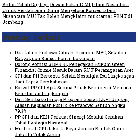
Anton Tabah Digdoyo
Dewan Pakar ICMI
Islam Nusantara
Untuk Perdamaian Dunia
Menyetujui Konsep Islam
Nusantara
MUI Tak Boleh Mengklaim
muktamar PBNU di
Jombang
Posting Terkait
Dua Tahun Prabowo-Gibran: Program MBG, Sekolah
Rakyat, dan Bansos Panen Dukungan
Dorong Komisi 3 DPR RI, Penegakan Hukum Green
Financial Crime Masuk Dalam RUU Perampasan Aset
GPI dan PII Bertemu: Selain Nostalgia, Isu Lingkungan
Jadi Topik Pembahasan
Korwil PP GPI Ajak Semua Pihak Bersinergi Menjaga
Kelestarian Lingkungan
Dari Sembako hingga Program Sosial, LKPI Ungkap
Alasan Kepuasan Publik ke Prabowo Sentuh Angka
79,3%
PP GPI dan KLH Perkuat Sinergi Melalui Gerakan
Tobat Ekologis Nasional
Muslimah GPI Jakarta Raya: Jangan Bentuk Opini
Jakarta Tidak Aman