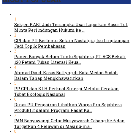
1
Sekjen KAKI Jadi Tersangka Usai Laporkan Kasus Tol,
Minta Perlindungan Hukum ke …
2
GPI dan PII Bertemu: Selain Nostalgia, Isu Lingkungan
Jadi Topik Pembahasan
3
Panen Banyak Belum Tentu Sejahtera, PT ACS Bekali
120 Petani Tuban Literasi Keua…
4
Ahmad Daud: Kasus Bullyng di Kota Medan Sudah
Dalam Tahap Mengkhawatirkan
5
PP GPI dan KLH Perkuat Sinergi Melalui Gerakan
Tobat Ekologis Nasional
6
Dinas PU Pengairan Libatkan Warga Pra-Sejahtera
Produktif dalam Program Padat Ka…
7
PAN Banyuwangi Gelar Musyawarah Cabang Ke-6 dan
Targetkan 4 Relawan di Masing-ma…
8