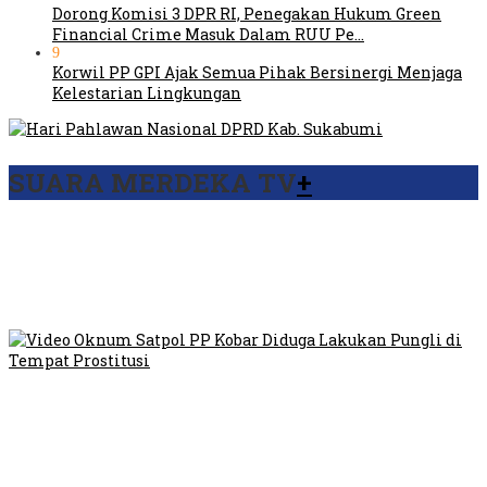
Dorong Komisi 3 DPR RI, Penegakan Hukum Green
Financial Crime Masuk Dalam RUU Pe…
9
Korwil PP GPI Ajak Semua Pihak Bersinergi Menjaga
Kelestarian Lingkungan
SUARA MERDEKA TV
+
Viral Video Ada Setoran RSUD Bogor Kepada Billabong,
Sekretaris GPI: Kedua Tokoh…
Viral, Ratusan Ojol Geruduk Balaikota DKI Jakarta
Video Oknum Satpol PP Kobar Diduga Lakukan Pungli di
Tempat Prostitusi
Dilarang Kibarkan Sangsaka Merah Putih di Jembatan PIK,
LMP: Ini Masih Teritoria…