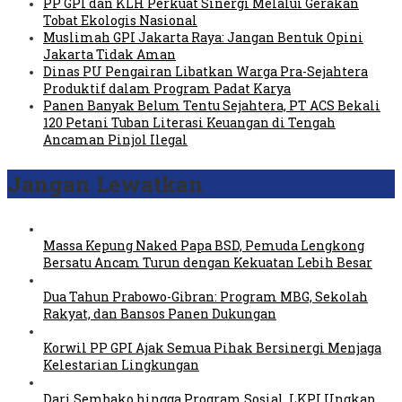
PP GPI dan KLH Perkuat Sinergi Melalui Gerakan
Tobat Ekologis Nasional
Muslimah GPI Jakarta Raya: Jangan Bentuk Opini
Jakarta Tidak Aman
Dinas PU Pengairan Libatkan Warga Pra-Sejahtera
Produktif dalam Program Padat Karya
Panen Banyak Belum Tentu Sejahtera, PT ACS Bekali
120 Petani Tuban Literasi Keuangan di Tengah
Ancaman Pinjol Ilegal
Jangan Lewatkan
Massa Kepung Naked Papa BSD, Pemuda Lengkong
Bersatu Ancam Turun dengan Kekuatan Lebih Besar
Dua Tahun Prabowo-Gibran: Program MBG, Sekolah
Rakyat, dan Bansos Panen Dukungan
Korwil PP GPI Ajak Semua Pihak Bersinergi Menjaga
Kelestarian Lingkungan
Dari Sembako hingga Program Sosial, LKPI Ungkap