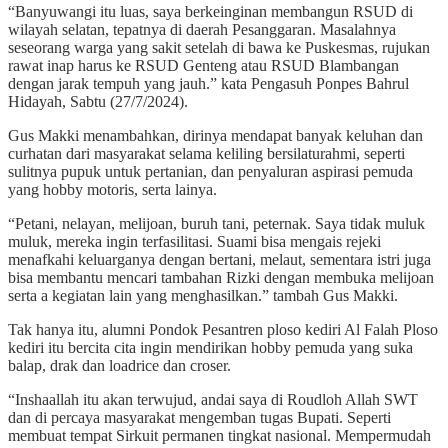
“Banyuwangi itu luas, saya berkeinginan membangun RSUD di
wilayah selatan, tepatnya di daerah Pesanggaran. Masalahnya
seseorang warga yang sakit setelah di bawa ke Puskesmas, rujukan
rawat inap harus ke RSUD Genteng atau RSUD Blambangan
dengan jarak tempuh yang jauh.” kata Pengasuh Ponpes Bahrul
Hidayah, Sabtu (27/7/2024).
Gus Makki menambahkan, dirinya mendapat banyak keluhan dan
curhatan dari masyarakat selama keliling bersilaturahmi, seperti
sulitnya pupuk untuk pertanian, dan penyaluran aspirasi pemuda
yang hobby motoris, serta lainya.
“Petani, nelayan, melijoan, buruh tani, peternak. Saya tidak muluk
muluk, mereka ingin terfasilitasi. Suami bisa mengais rejeki
menafkahi keluarganya dengan bertani, melaut, sementara istri juga
bisa membantu mencari tambahan Rizki dengan membuka melijoan
serta a kegiatan lain yang menghasilkan.” tambah Gus Makki.
Tak hanya itu, alumni Pondok Pesantren ploso kediri Al Falah Ploso
kediri itu bercita cita ingin mendirikan hobby pemuda yang suka
balap, drak dan loadrice dan croser.
“Inshaallah itu akan terwujud, andai saya di Roudloh Allah SWT
dan di percaya masyarakat mengemban tugas Bupati. Seperti
membuat tempat Sirkuit permanen tingkat nasional. Mempermudah