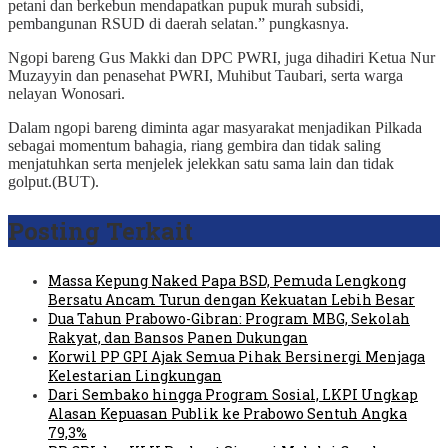
petani dan berkebun mendapatkan pupuk murah subsidi,
pembangunan RSUD di daerah selatan.” pungkasnya.
Ngopi bareng Gus Makki dan DPC PWRI, juga dihadiri Ketua Nur
Muzayyin dan penasehat PWRI, Muhibut Taubari, serta warga
nelayan Wonosari.
Dalam ngopi bareng diminta agar masyarakat menjadikan Pilkada
sebagai momentum bahagia, riang gembira dan tidak saling
menjatuhkan serta menjelek jelekkan satu sama lain dan tidak
golput.(BUT).
Posting Terkait
Massa Kepung Naked Papa BSD, Pemuda Lengkong
Bersatu Ancam Turun dengan Kekuatan Lebih Besar
Dua Tahun Prabowo-Gibran: Program MBG, Sekolah
Rakyat, dan Bansos Panen Dukungan
Korwil PP GPI Ajak Semua Pihak Bersinergi Menjaga
Kelestarian Lingkungan
Dari Sembako hingga Program Sosial, LKPI Ungkap
Alasan Kepuasan Publik ke Prabowo Sentuh Angka
79,3%