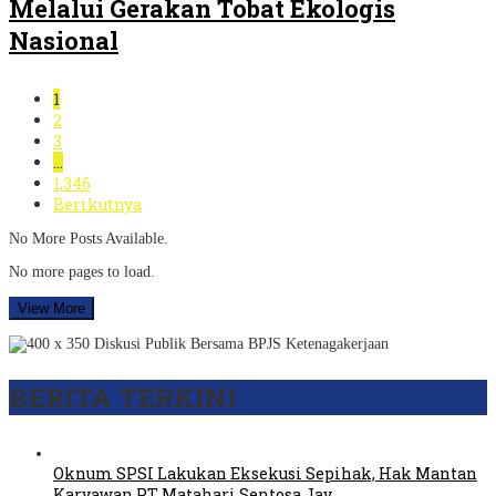
Melalui Gerakan Tobat Ekologis
Nasional
1
2
3
…
1,346
Berikutnya
No More Posts Available.
No more pages to load.
View More
BERITA TERKINI
Oknum SPSI Lakukan Eksekusi Sepihak, Hak Mantan
Karyawan PT Matahari Sentosa Jay…