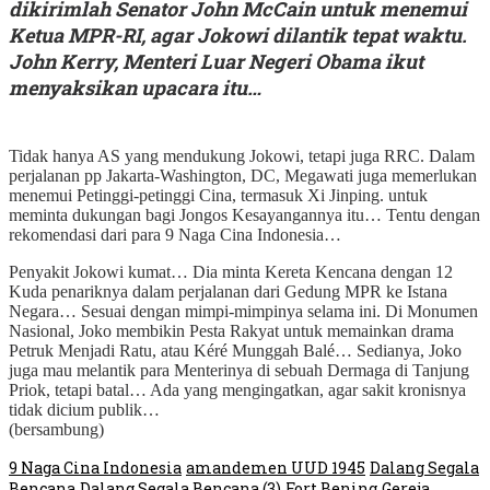
dikirimlah Senator John McCain untuk menemui
Ketua MPR-RI, agar Jokowi dilantik tepat waktu.
John Kerry, Menteri Luar Negeri Obama ikut
menyaksikan upacara itu…
Tidak hanya AS yang mendukung Jokowi, tetapi juga RRC. Dalam
perjalanan pp Jakarta-Washington, DC, Megawati juga memerlukan
menemui Petinggi-petinggi Cina, termasuk Xi Jinping. untuk
meminta dukungan bagi Jongos Kesayangannya itu… Tentu dengan
rekomendasi dari para 9 Naga Cina Indonesia…
Penyakit Jokowi kumat… Dia minta Kereta Kencana dengan 12
Kuda penariknya dalam perjalanan dari Gedung MPR ke Istana
Negara… Sesuai dengan mimpi-mimpinya selama ini. Di Monumen
Nasional, Joko membikin Pesta Rakyat untuk memainkan drama
Petruk Menjadi Ratu, atau Kéré Munggah Balé… Sedianya, Joko
juga mau melantik para Menterinya di sebuah Dermaga di Tanjung
Priok, tetapi batal… Ada yang mengingatkan, agar sakit kronisnya
tidak dicium publik…
(bersambung)
9 Naga Cina Indonesia
amandemen UUD 1945
Dalang Segala
Bencana
Dalang Segala Bencana (3)
Fort Bening
Gereja