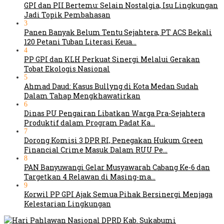
GPI dan PII Bertemu: Selain Nostalgia, Isu Lingkungan
Jadi Topik Pembahasan
3
Panen Banyak Belum Tentu Sejahtera, PT ACS Bekali
120 Petani Tuban Literasi Keua…
4
PP GPI dan KLH Perkuat Sinergi Melalui Gerakan
Tobat Ekologis Nasional
5
Ahmad Daud: Kasus Bullyng di Kota Medan Sudah
Dalam Tahap Mengkhawatirkan
6
Dinas PU Pengairan Libatkan Warga Pra-Sejahtera
Produktif dalam Program Padat Ka…
7
Dorong Komisi 3 DPR RI, Penegakan Hukum Green
Financial Crime Masuk Dalam RUU Pe…
8
PAN Banyuwangi Gelar Musyawarah Cabang Ke-6 dan
Targetkan 4 Relawan di Masing-ma…
9
Korwil PP GPI Ajak Semua Pihak Bersinergi Menjaga
Kelestarian Lingkungan