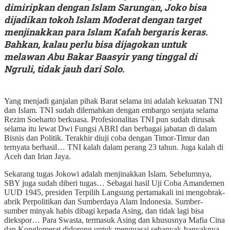
dimiripkan dengan Islam Sarungan, Joko bisa
dijadikan tokoh Islam Moderat dengan target
menjinakkan para Islam Kafah bergaris keras.
Bahkan, kalau perlu bisa dijagokan untuk
melawan Abu Bakar Baasyir yang tinggal di
Ngruli, tidak jauh dari Solo.
Yang menjadi ganjalan pihak Barat selama ini adalah kekuatan TNI
dan Islam. TNI sudah dilemahkan dengan embargo senjata selama
Rezim Soeharto berkuasa. Profesionalitas TNI pun sudah dirusak
selama itu lewat Dwi Fungsi ABRI dan berbagai jabatan di dalam
Bisnis dan Politik. Terakhir diuji coba dengan Timor-Timur dan
ternyata berhasil… TNI kalah dalam perang 23 tahun. Juga kalah di
Aceh dan Irian Jaya.
Sekarang tugas Jokowi adalah menjinakkan Islam. Sebelumnya,
SBY juga sudah diberi tugas… Sebagai hasil Uji Coba Amandemen
UUD 1945, presiden Terpilih Langsung pertamakali ini mengobrak-
abrik Perpolitikan dan Sumberdaya Alam Indonesia. Sumber-
sumber minyak habis dibagi kepada Asing, dan tidak lagi bisa
diekspor… Para Swasta, termasuk Asing dan khususnya Mafia Cina
dan Konglomerat didorong untuk menguasai sebanyak-banyaknya