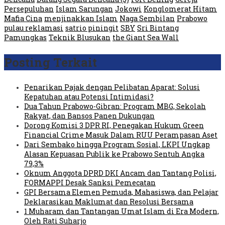
Persepuluhan
Islam Sarungan
Jokowi
Konglomerat Hitam
Mafia Cina
menjinakkan Islam
Naga Sembilan
Prabowo
pulau reklamasi
satrio piningit
SBY
Sri Bintang
Pamungkas
Teknik Blusukan
the Giant Sea Wall
Posting Terkait
Penarikan Pajak dengan Pelibatan Aparat: Solusi
Kepatuhan atau Potensi Intimidasi?
Dua Tahun Prabowo-Gibran: Program MBG, Sekolah
Rakyat, dan Bansos Panen Dukungan
Dorong Komisi 3 DPR RI, Penegakan Hukum Green
Financial Crime Masuk Dalam RUU Perampasan Aset
Dari Sembako hingga Program Sosial, LKPI Ungkap
Alasan Kepuasan Publik ke Prabowo Sentuh Angka
79,3%
Oknum Anggota DPRD DKI Ancam dan Tantang Polisi,
FORMAPPI Desak Sanksi Pemecatan
GPI Bersama Elemen Pemuda, Mahasiswa, dan Pelajar
Deklarasikan Maklumat dan Resolusi Bersama
1 Muharam dan Tantangan Umat Islam di Era Modern,
Oleh Rati Suharjo