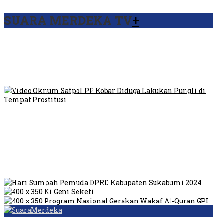
SUARA MERDEKA TV
+
Viral Video Ada Setoran RSUD Bogor Kepada Billabong,
Sekretaris GPI: Kedua Tokoh…
Viral, Ratusan Ojol Geruduk Balaikota DKI Jakarta
Video Oknum Satpol PP Kobar Diduga Lakukan Pungli di
Tempat Prostitusi
Dilarang Kibarkan Sangsaka Merah Putih di Jembatan PIK,
LMP: Ini Masih Teritoria…
Humas Pembangunan Pasar Sibolga Nauli Halangi Tugas
Wartawan Lakukan Peliputan