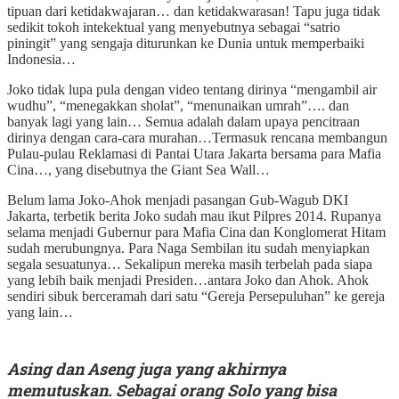
tipuan dari ketidakwajaran… dan ketidakwarasan! Tapu juga tidak
sedikit tokoh intekektual yang menyebutnya sebagai “satrio
piningit” yang sengaja diturunkan ke Dunia untuk memperbaiki
Indonesia…
Joko tidak lupa pula dengan video tentang dirinya “mengambil air
wudhu”, “menegakkan sholat”, “menunaikan umrah”…. dan
banyak lagi yang lain… Semua adalah dalam upaya pencitraan
dirinya dengan cara-cara murahan…Termasuk rencana membangun
Pulau-pulau Reklamasi di Pantai Utara Jakarta bersama para Mafia
Cina…, yang disebutnya the Giant Sea Wall…
Belum lama Joko-Ahok menjadi pasangan Gub-Wagub DKI
Jakarta, terbetik berita Joko sudah mau ikut Pilpres 2014. Rupanya
selama menjadi Gubernur para Mafia Cina dan Konglomerat Hitam
sudah merubungnya. Para Naga Sembilan itu sudah menyiapkan
segala sesuatunya… Sekalipun mereka masih terbelah pada siapa
yang lebih baik menjadi Presiden…antara Joko dan Ahok. Ahok
sendiri sibuk berceramah dari satu “Gereja Persepuluhan” ke gereja
yang lain…
Asing dan Aseng juga yang akhirnya
memutuskan. Sebagai orang Solo yang bisa