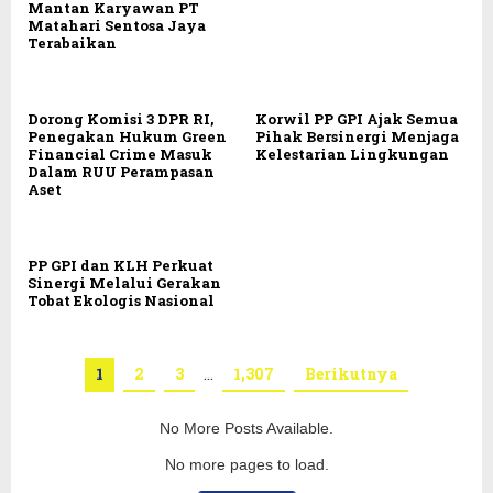
Mantan Karyawan PT
Matahari Sentosa Jaya
Terabaikan
Dorong Komisi 3 DPR RI,
Korwil PP GPI Ajak Semua
Penegakan Hukum Green
Pihak Bersinergi Menjaga
Financial Crime Masuk
Kelestarian Lingkungan
Dalam RUU Perampasan
Aset
PP GPI dan KLH Perkuat
Sinergi Melalui Gerakan
Tobat Ekologis Nasional
1
2
3
…
1,307
Berikutnya
No More Posts Available.
No more pages to load.