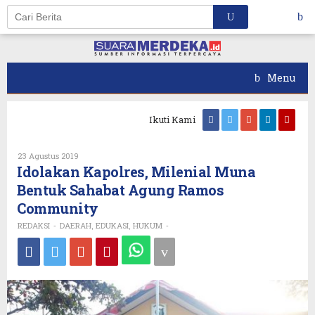
Skip
to
content
Menu
Ikuti Kami
Oleh
23 Agustus 2019
REDAKSI
Idolakan Kapolres, Milenial Muna
Bentuk Sahabat Agung Ramos
Community
REDAKSI
DAERAH
EDUKASI
HUKUM
-
,
,
-