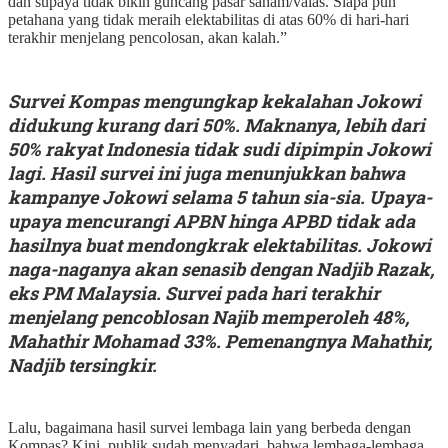
dan supaya tidak bikin guncang pasar saham/valas. Siapa pun
petahana yang tidak meraih elektabilitas di atas 60% di hari-hari
terakhir menjelang pencolosan, akan kalah.”
Survei Kompas mengungkap kekalahan Jokowi
didukung kurang dari 50%. Maknanya, lebih dari
50% rakyat Indonesia tidak sudi dipimpin Jokowi
lagi. Hasil survei ini juga menunjukkan bahwa
kampanye Jokowi selama 5 tahun sia-sia. Upaya-
upaya mencurangi APBN hinga APBD tidak ada
hasilnya buat mendongkrak elektabilitas. Jokowi
naga-naganya akan senasib dengan Nadjib Razak,
eks PM Malaysia. Survei pada hari terakhir
menjelang pencoblosan Najib memperoleh 48%,
Mahathir Mohamad 33%. Pemenangnya Mahathir,
Nadjib tersingkir.
Lalu, bagaimana hasil survei lembaga lain yang berbeda dengan
Kompas? Kini, publik sudah menyadari, bahwa lembaga-lembaga