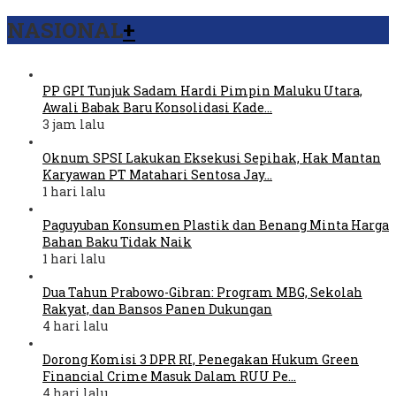
NASIONAL
+
PP GPI Tunjuk Sadam Hardi Pimpin Maluku Utara,
Awali Babak Baru Konsolidasi Kade…
3 jam lalu
Oknum SPSI Lakukan Eksekusi Sepihak, Hak Mantan
Karyawan PT Matahari Sentosa Jay…
1 hari lalu
Paguyuban Konsumen Plastik dan Benang Minta Harga
Bahan Baku Tidak Naik
1 hari lalu
Dua Tahun Prabowo-Gibran: Program MBG, Sekolah
Rakyat, dan Bansos Panen Dukungan
4 hari lalu
Dorong Komisi 3 DPR RI, Penegakan Hukum Green
Financial Crime Masuk Dalam RUU Pe…
4 hari lalu