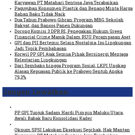
Karyawan PT Matahari Sentosa Jaya Terabaikan
Paguyuban Konsumen Plastik dan Benang Minta Harga
Bahan Baku Tidak Naik
Dua Tahun Prabowo-Gibran: Program MBG, Sekolah
Rakyat, dan Bansos Panen Dukungan
Dorong Komisi 3 DPR RI, Penegakan Hukum Green
Financial Crime Masuk Dalam RUU Perampasan Aset
GPI dan PII Bertemu: Selain Nostalgia, Isu Lingkungan
Jadi Topik Pembahasan
Korwil PP GPI Ajak Semua Pihak Bersinergi Menjaga
Kelestarian Lingkungan
Dari Sembako hingga Program Sosial, LKPI Ungkap
Alasan Kepuasan Publik ke Prabowo Sentuh Angka
79,3%
Jangan Lewatkan
PP GPI Tunjuk Sadam Hardi Pimpin Maluku Utara,
Awali Babak Baru Konsolidasi Kader
Oknum SPSI Lakukan Eksekusi Sepihak, Hak Mantan