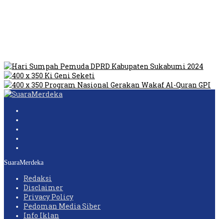
Tempat Prostitusi
Dilarang Kibarkan Sangsaka Merah Putih di Jembatan PIK,
LMP: Ini Masih Teritoria…
Humas Pembangunan Pasar Sibolga Nauli Halangi Tugas
Wartawan Lakukan Peliputan
SuaraMerdeka
Redaksi
Disclaimer
Privacy Policy
Pedoman Media Siber
Info Iklan