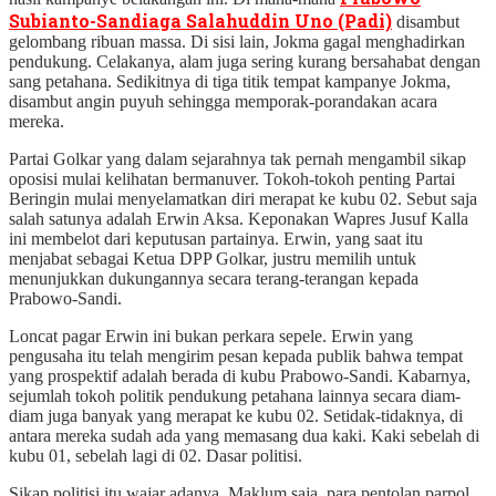
Subianto-Sandiaga Salahuddin Uno (Padi)
disambut
gelombang ribuan massa. Di sisi lain, Jokma gagal menghadirkan
pendukung. Celakanya, alam juga sering kurang bersahabat dengan
sang petahana. Sedikitnya di tiga titik tempat kampanye Jokma,
disambut angin puyuh sehingga memporak-porandakan acara
mereka.
Partai Golkar yang dalam sejarahnya tak pernah mengambil sikap
oposisi mulai kelihatan bermanuver. Tokoh-tokoh penting Partai
Beringin mulai menyelamatkan diri merapat ke kubu 02. Sebut saja
salah satunya adalah Erwin Aksa. Keponakan Wapres Jusuf Kalla
ini membelot dari keputusan partainya. Erwin, yang saat itu
menjabat sebagai Ketua DPP Golkar, justru memilih untuk
menunjukkan dukungannya secara terang-terangan kepada
Prabowo-Sandi.
Loncat pagar Erwin ini bukan perkara sepele. Erwin yang
pengusaha itu telah mengirim pesan kepada publik bahwa tempat
yang prospektif adalah berada di kubu Prabowo-Sandi. Kabarnya,
sejumlah tokoh politik pendukung petahana lainnya secara diam-
diam juga banyak yang merapat ke kubu 02. Setidak-tidaknya, di
antara mereka sudah ada yang memasang dua kaki. Kaki sebelah di
kubu 01, sebelah lagi di 02. Dasar politisi.
Sikap politisi itu wajar adanya. Maklum saja, para pentolan parpol