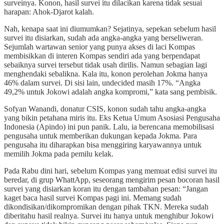
surveinya. Konon, hasil survei itu dilacikan karena tidak sesuai
harapan: Ahok-Djarot kalah.
Nah, kenapa saat ini diumumkan? Sejatinya, sepekan sebelum hasil
survei itu disiarkan, sudah ada angka-angka yang berseliweran.
Sejumlah wartawan senior yang punya akses di laci Kompas
membisikkan di interen Kompas sendiri ada yang berpendapat
sebaiknya survei tersebut tidak usah dirilis. Namun sebagian lagi
menghendaki sebalikna. Kala itu, konon perolehan Jokma hanya
46% dalam survei. Di sisi lain, undecided masih 17%. “Angka
49,2% untuk Jokowi adalah angka kompromi,” kata sang pembisik.
Sofyan Wanandi, donatur CSIS, konon sudah tahu angka-angka
yang bikin petahana miris itu. Eks Ketua Umum Asosiasi Pengusaha
Indonesia (Apindo) ini pun panik. Lalu, ia berencana memobilisasi
pengusaha untuk memberikan dukungan kepada Jokma. Para
pengusaha itu diharapkan bisa menggiring karyawannya untuk
memilih Jokma pada pemilu kelak.
Pada Rabu dini hari, sebelum Kompas yang memuat edisi survei itu
beredar, di grup WhattApp, seseorang mengirim pesan bocoran hasil
survei yang disiarkan koran itu dengan tambahan pesan: “Jangan
kaget baca hasil survei Kompas pagi ini. Memang sudah
dikondisikan/dikompromikan dengan pihak TKN. Mereka sudah
diberitahu hasil realnya. Survei itu hanya untuk menghibur Jokowi