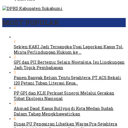
MOST POPULAR
1
Sekjen KAKI Jadi Tersangka Usai Laporkan Kasus Tol,
Minta Perlindungan Hukum ke …
2
GPI dan PII Bertemu: Selain Nostalgia, Isu Lingkungan
Jadi Topik Pembahasan
3
Panen Banyak Belum Tentu Sejahtera, PT ACS Bekali
120 Petani Tuban Literasi Keua…
4
PP GPI dan KLH Perkuat Sinergi Melalui Gerakan
Tobat Ekologis Nasional
5
Ahmad Daud: Kasus Bullyng di Kota Medan Sudah
Dalam Tahap Mengkhawatirkan
6
Dinas PU Pengairan Libatkan Warga Pra-Sejahtera