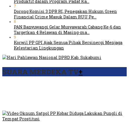
Produktif dalam Program Padat Ka…
7
Dorong Komisi 3 DPR RI, Penegakan Hukum Green
Financial Crime Masuk Dalam RUU Pe…
8
PAN Banyuwangi Gelar Musyawarah Cabang Ke-6 dan
Targetkan 4 Relawan di Masing-ma…
9
Korwil PP GPI Ajak Semua Pihak Bersinergi Menjaga
Kelestarian Lingkungan
SUARA MERDEKA TV
+
Viral Video Ada Setoran RSUD Bogor Kepada Billabong,
Sekretaris GPI: Kedua Tokoh…
Viral, Ratusan Ojol Geruduk Balaikota DKI Jakarta
Video Oknum Satpol PP Kobar Diduga Lakukan Pungli di