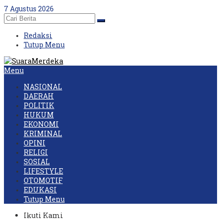
Skip
7 Agustus 2026
to
content
Redaksi
Tutup Menu
Menu
NASIONAL
DAERAH
POLITIK
HUKUM
EKONOMI
KRIMINAL
OPINI
RELIGI
SOSIAL
LIFESTYLE
OTOMOTIF
EDUKASI
Tutup Menu
Ikuti Kami