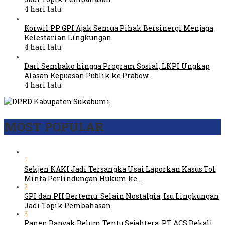
4 hari lalu
Korwil PP GPI Ajak Semua Pihak Bersinergi Menjaga
Kelestarian Lingkungan
4 hari lalu
Dari Sembako hingga Program Sosial, LKPI Ungkap
Alasan Kepuasan Publik ke Prabow…
4 hari lalu
MOST POPULAR
1
Sekjen KAKI Jadi Tersangka Usai Laporkan Kasus Tol,
Minta Perlindungan Hukum ke …
2
GPI dan PII Bertemu: Selain Nostalgia, Isu Lingkungan
Jadi Topik Pembahasan
3
Panen Banyak Belum Tentu Sejahtera, PT ACS Bekali