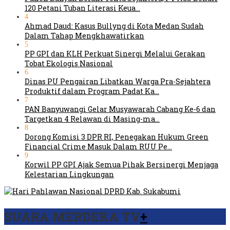
120 Petani Tuban Literasi Keua…
4
Ahmad Daud: Kasus Bullyng di Kota Medan Sudah
Dalam Tahap Mengkhawatirkan
5
PP GPI dan KLH Perkuat Sinergi Melalui Gerakan
Tobat Ekologis Nasional
6
Dinas PU Pengairan Libatkan Warga Pra-Sejahtera
Produktif dalam Program Padat Ka…
7
PAN Banyuwangi Gelar Musyawarah Cabang Ke-6 dan
Targetkan 4 Relawan di Masing-ma…
8
Dorong Komisi 3 DPR RI, Penegakan Hukum Green
Financial Crime Masuk Dalam RUU Pe…
9
Korwil PP GPI Ajak Semua Pihak Bersinergi Menjaga
Kelestarian Lingkungan
SUARA MERDEKA TV
+