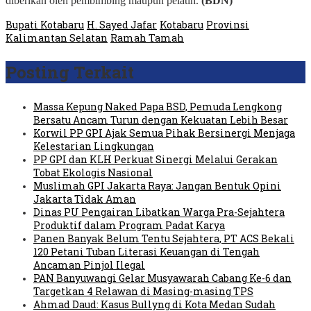
diberikan oleh pembimbing maupun pelatih.
(BDN)
Bupati Kotabaru
H. Sayed Jafar
Kotabaru
Provinsi
Kalimantan Selatan
Ramah Tamah
Posting Terkait
Massa Kepung Naked Papa BSD, Pemuda Lengkong
Bersatu Ancam Turun dengan Kekuatan Lebih Besar
Korwil PP GPI Ajak Semua Pihak Bersinergi Menjaga
Kelestarian Lingkungan
PP GPI dan KLH Perkuat Sinergi Melalui Gerakan
Tobat Ekologis Nasional
Muslimah GPI Jakarta Raya: Jangan Bentuk Opini
Jakarta Tidak Aman
Dinas PU Pengairan Libatkan Warga Pra-Sejahtera
Produktif dalam Program Padat Karya
Panen Banyak Belum Tentu Sejahtera, PT ACS Bekali
120 Petani Tuban Literasi Keuangan di Tengah
Ancaman Pinjol Ilegal
PAN Banyuwangi Gelar Musyawarah Cabang Ke-6 dan
Targetkan 4 Relawan di Masing-masing TPS
Ahmad Daud: Kasus Bullyng di Kota Medan Sudah