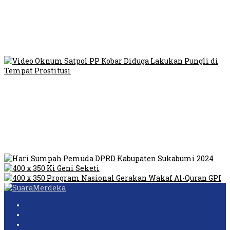
Viral Video Ada Setoran RSUD Bogor Kepada Billabong,
Sekretaris GPI: Kedua Tokoh…
Viral, Ratusan Ojol Geruduk Balaikota DKI Jakarta
Video Oknum Satpol PP Kobar Diduga Lakukan Pungli di
Tempat Prostitusi
Dilarang Kibarkan Sangsaka Merah Putih di Jembatan PIK,
LMP: Ini Masih Teritoria…
Humas Pembangunan Pasar Sibolga Nauli Halangi Tugas
Wartawan Lakukan Peliputan