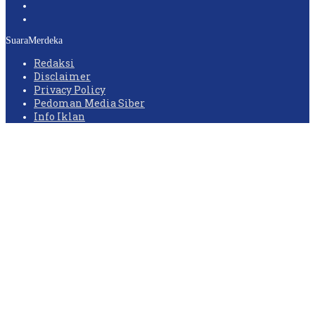
SuaraMerdeka
Redaksi
Disclaimer
Privacy Policy
Pedoman Media Siber
Info Iklan