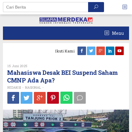
Skip
to
content
Menu
Ikuti Kami
Oleh
15 Juni 2025
REDAKSI
Mahasiswa Desak BEI Suspend Saham
CMNP Ada Apa?
REDAKSI
NASIONAL
-
-