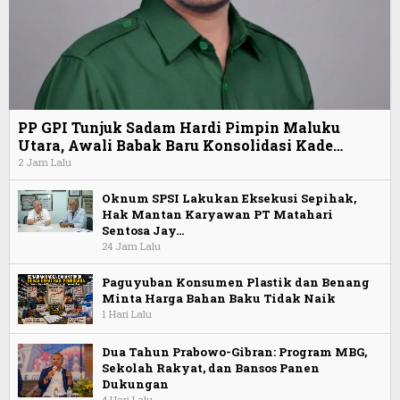
PP GPI Tunjuk Sadam Hardi Pimpin Maluku
Utara, Awali Babak Baru Konsolidasi Kade…
2 Jam Lalu
Oknum SPSI Lakukan Eksekusi Sepihak,
Hak Mantan Karyawan PT Matahari
Sentosa Jay…
24 Jam Lalu
Paguyuban Konsumen Plastik dan Benang
Minta Harga Bahan Baku Tidak Naik
1 Hari Lalu
Dua Tahun Prabowo-Gibran: Program MBG,
Sekolah Rakyat, dan Bansos Panen
Dukungan
4 Hari Lalu