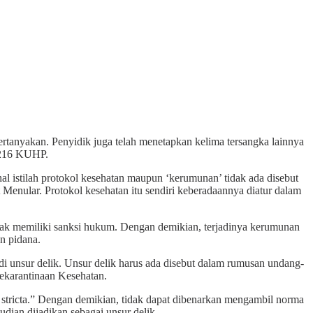
anyakan. Penyidik juga telah menetapkan kelima tersangka lainnya
 216 KUHP.
l istilah protokol kesehatan maupun ‘kerumunan’ tidak ada disebut
ular. Protokol kesehatan itu sendiri keberadaannya diatur dalam
k memiliki sanksi hukum. Dengan demikian, terjadinya kerumunan
n pidana.
i unsur delik. Unsur delik harus ada disebut dalam rumusan undang-
karantinaan Kesehatan.
 stricta.” Dengan demikian, tidak dapat dibenarkan mengambil norma
ian dijadikan sebagai unsur delik.