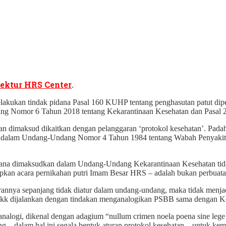
rektur HRS Center
.
ukan tindak pidana Pasal 160 KUHP tentang penghasutan patut dipert
ang Nomor 6 Tahun 2018 tentang Kekarantinaan Kesehatan dan Pasal
 dimaksud dikaitkan dengan pelanggaran ‘protokol kesehatan’. Padaha
alam Undang-Undang Nomor 4 Tahun 1984 tentang Wabah Penyakit Men
ana dimaksudkan dalam Undang-Undang Kekarantinaan Kesehatan tida
an acara pernikahan putri Imam Besar HRS – adalah bukan perbuata
rannya sepanjang tidak diatur dalam undang-undang, maka tidak menjad
dkk dijalankan dengan tindakan menganalogikan PSBB sama dengan Ke
analogi, dikenal dengan adagium “nullum crimen noela poena sine lege
 dalam hal ini segala bentuk aturan protokol kesehatan – untuk kemud