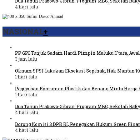
Dua Tahun Prabowo-Gibran: Program MBG, Sekolah Raky
4 hari lalu
NASIONAL
+
PP GPI Tunjuk Sadam Hardi Pimpin Maluku Utara, Awal
3 jam lalu
Oknum SPSI Lakukan Eksekusi Sepihak, Hak Mantan Ka
1 hari lalu
Paguyuban Konsumen Plastik dan Benang Minta Harga 
1 hari lalu
Dua Tahun Prabowo-Gibran: Program MBG, Sekolah Raky
4 hari lalu
Dorong Komisi 3 DPR RI, Penegakan Hukum Green Fina
4 hari lalu