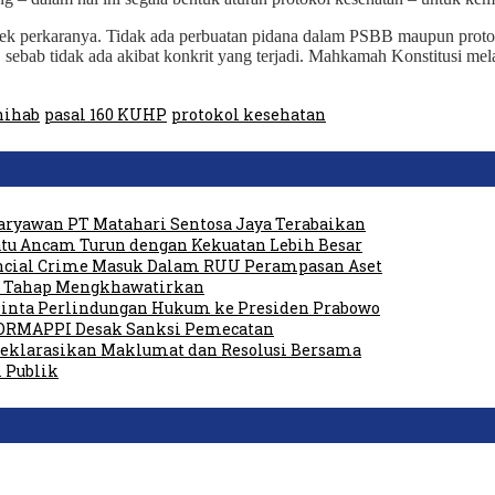
k perkaranya. Tidak ada perbuatan pidana dalam PSBB maupun protokol
, sebab tidak ada akibat konkrit yang terjadi. Mahkamah Konstitusi 
hihab
pasal 160 KUHP
protokol kesehatan
ryawan PT Matahari Sentosa Jaya Terabaikan
tu Ancam Turun dengan Kekuatan Lebih Besar
ancial Crime Masuk Dalam RUU Perampasan Aset
am Tahap Mengkhawatirkan
 Minta Perlindungan Hukum ke Presiden Prabowo
FORMAPPI Desak Sanksi Pemecatan
Deklarasikan Maklumat dan Resolusi Bersama
i Publik