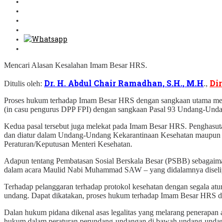
Mencari Alasan Kesalahan Imam Besar HRS.
Dr. H. Abdul Chair Ramadhan, S.H., M.H
Di
Ditulis oleh:
.,
Proses hukum terhadap Imam Besar HRS dengan sangkaan utama melak
(in casu pengurus DPP FPI) dengan sangkaan Pasal 93 Undang-Und
Kedua pasal tersebut juga melekat pada Imam Besar HRS. Penghasutan
dan diatur dalam Undang-Undang Kekarantinaan Kesehatan maupun d
Peraturan/Keputusan Menteri Kesehatan.
Adapun tentang Pembatasan Sosial Berskala Besar (PSBB) sebagaim
dalam acara Maulid Nabi Muhammad SAW – yang didalamnya diselipk
Terhadap pelanggaran terhadap protokol kesehatan dengan segala atu
undang. Dapat dikatakan, proses hukum terhadap Imam Besar HRS 
Dalan hukum pidana dikenal asas legalitas yang melarang penerapan 
hukum dalam peraturan perundang-undangan di bawah undang-undang –