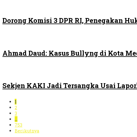
Dorong Komisi 3 DPR RI, Penegakan H
Ahmad Daud: Kasus Bullyng di Kota M
Sekjen KAKI Jadi Tersangka Usai Lapo
1
2
3
…
753
Berikutnya