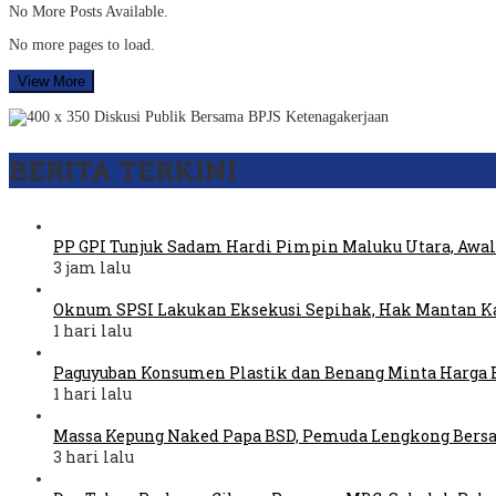
No More Posts Available.
No more pages to load.
View More
BERITA TERKINI
PP GPI Tunjuk Sadam Hardi Pimpin Maluku Utara, Awal
3 jam lalu
Oknum SPSI Lakukan Eksekusi Sepihak, Hak Mantan Ka
1 hari lalu
Paguyuban Konsumen Plastik dan Benang Minta Harga 
1 hari lalu
Massa Kepung Naked Papa BSD, Pemuda Lengkong Bers
3 hari lalu