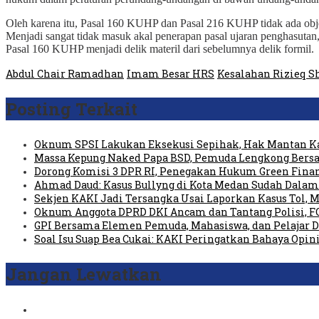
Oleh karena itu, Pasal 160 KUHP dan Pasal 216 KUHP tidak ada obje
Menjadi sangat tidak masuk akal penerapan pasal ujaran penghasutan
Pasal 160 KUHP menjadi delik materil dari sebelumnya delik formil.
Abdul Chair Ramadhan
Imam Besar HRS
Kesalahan Rizieq S
Posting Terkait
Oknum SPSI Lakukan Eksekusi Sepihak, Hak Mantan Ka
Massa Kepung Naked Papa BSD, Pemuda Lengkong Bersa
Dorong Komisi 3 DPR RI, Penegakan Hukum Green Fin
Ahmad Daud: Kasus Bullyng di Kota Medan Sudah Dal
Sekjen KAKI Jadi Tersangka Usai Laporkan Kasus Tol,
Oknum Anggota DPRD DKI Ancam dan Tantang Polisi, 
GPI Bersama Elemen Pemuda, Mahasiswa, dan Pelajar 
Soal Isu Suap Bea Cukai: KAKI Peringatkan Bahaya Opin
Jangan Lewatkan