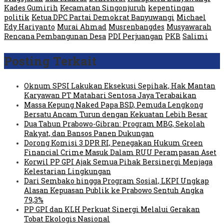
Kades Gumirih
Kecamatan Singonjuruh
kepentingan
politik
Ketua DPC Partai Demokrat Banyuwangi
Michael
Edy Hariyanto
Murai Ahmad
Musrenbangdes
Musyawarah
Rencana Pembangunan Desa
PDI Perjuangan
PKB
Salimi
Posting Terkait
Oknum SPSI Lakukan Eksekusi Sepihak, Hak Mantan
Karyawan PT Matahari Sentosa Jaya Terabaikan
Massa Kepung Naked Papa BSD, Pemuda Lengkong
Bersatu Ancam Turun dengan Kekuatan Lebih Besar
Dua Tahun Prabowo-Gibran: Program MBG, Sekolah
Rakyat, dan Bansos Panen Dukungan
Dorong Komisi 3 DPR RI, Penegakan Hukum Green
Financial Crime Masuk Dalam RUU Perampasan Aset
Korwil PP GPI Ajak Semua Pihak Bersinergi Menjaga
Kelestarian Lingkungan
Dari Sembako hingga Program Sosial, LKPI Ungkap
Alasan Kepuasan Publik ke Prabowo Sentuh Angka
79,3%
PP GPI dan KLH Perkuat Sinergi Melalui Gerakan
Tobat Ekologis Nasional