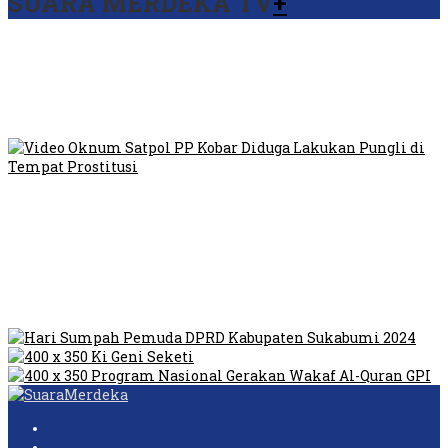
SUARA MERDEKA TV
+
Viral Video Ada Setoran RSUD Bogor Kepada Billabong,
Sekretaris GPI: Kedua Tokoh…
Viral, Ratusan Ojol Geruduk Balaikota DKI Jakarta
Video Oknum Satpol PP Kobar Diduga Lakukan Pungli di
Tempat Prostitusi
Dilarang Kibarkan Sangsaka Merah Putih di Jembatan PIK,
LMP: Ini Masih Teritoria…
Humas Pembangunan Pasar Sibolga Nauli Halangi Tugas
Wartawan Lakukan Peliputan