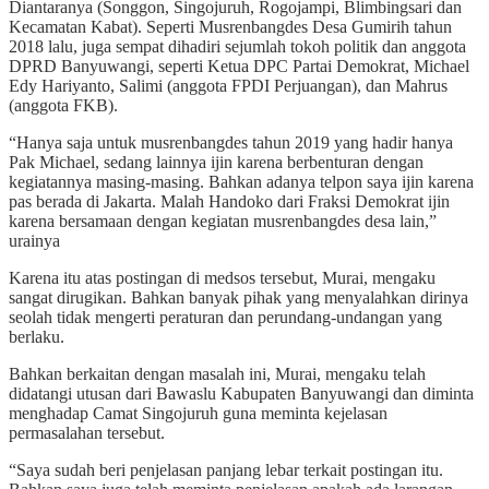
Diantaranya (Songgon, Singojuruh, Rogojampi, Blimbingsari dan
Kecamatan Kabat). Seperti Musrenbangdes Desa Gumirih tahun
2018 lalu, juga sempat dihadiri sejumlah tokoh politik dan anggota
DPRD Banyuwangi, seperti Ketua DPC Partai Demokrat, Michael
Edy Hariyanto, Salimi (anggota FPDI Perjuangan), dan Mahrus
(anggota FKB).
“Hanya saja untuk musrenbangdes tahun 2019 yang hadir hanya
Pak Michael, sedang lainnya ijin karena berbenturan dengan
kegiatannya masing-masing. Bahkan adanya telpon saya ijin karena
pas berada di Jakarta. Malah Handoko dari Fraksi Demokrat ijin
karena bersamaan dengan kegiatan musrenbangdes desa lain,”
urainya
Karena itu atas postingan di medsos tersebut, Murai, mengaku
sangat dirugikan. Bahkan banyak pihak yang menyalahkan dirinya
seolah tidak mengerti peraturan dan perundang-undangan yang
berlaku.
Bahkan berkaitan dengan masalah ini, Murai, mengaku telah
didatangi utusan dari Bawaslu Kabupaten Banyuwangi dan diminta
menghadap Camat Singojuruh guna meminta kejelasan
permasalahan tersebut.
“Saya sudah beri penjelasan panjang lebar terkait postingan itu.