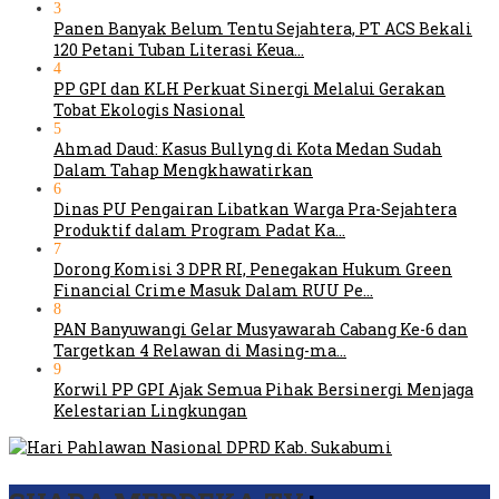
3
Panen Banyak Belum Tentu Sejahtera, PT ACS Bekali
120 Petani Tuban Literasi Keua…
4
PP GPI dan KLH Perkuat Sinergi Melalui Gerakan
Tobat Ekologis Nasional
5
Ahmad Daud: Kasus Bullyng di Kota Medan Sudah
Dalam Tahap Mengkhawatirkan
6
Dinas PU Pengairan Libatkan Warga Pra-Sejahtera
Produktif dalam Program Padat Ka…
7
Dorong Komisi 3 DPR RI, Penegakan Hukum Green
Financial Crime Masuk Dalam RUU Pe…
8
PAN Banyuwangi Gelar Musyawarah Cabang Ke-6 dan
Targetkan 4 Relawan di Masing-ma…
9
Korwil PP GPI Ajak Semua Pihak Bersinergi Menjaga
Kelestarian Lingkungan