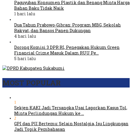
Paguyuban Konsumen Plastik dan Benang Minta Harga
Bahan Baku Tidak Naik
1 hari lalu
Dua Tahun Prabowo-Gibran: Program MBG, Sekolah
Rakyat, dan Bansos Panen Dukungan
4 hari lalu
Dorong Komisi 3 DPR RI, Penegakan Hukum Green
Financial Crime Masuk Dalam RUU Pe…
5 hari lalu
MOST POPULAR
1
Sekjen KAKI Jadi Tersangka Usai Laporkan Kasus Tol,
Minta Perlindungan Hukum ke …
2
GPI dan PII Bertemu: Selain Nostalgia, Isu Lingkungan
Jadi Topik Pembahasan