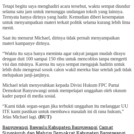
Tetapi begitu saya menghadiri acara tersebut, waktu sempat diundur
selama satu jam untuk menunggu undangan tokoh yang lainnya.
Ternyata hanya dirinya yang hadir. Kemudian diberi kesempatan
untuk menyampaikan materi terkait politik selama kurang lebih lima
menit.
Saat itu menurut Michael, dirinya tidak pernah menyampaikan
materi kampanye dirinya.
“Waktu itu saya hanya meminta agar rakyat jangan mudah dirayu
dengan duit 100 sampai 150 ribu untuk mencoblos tanpa mengerti
visi dan misinya. Karena itu saya sempat mengajak hadirin untuk
lebih dulu mengenal sosok calon wakil mereka biar setelah jadi tidak
melupakan janji-janjinya.
Michael telah menyerahkan kepada Divisi Hukum FPC Partai
Demokrat Banyuwangi untuk mempelajari unggahan oleh oknum
kader parpol di media sosial.
“Kami tidak segan-segan jika terbukti unggahan itu melanggar UU
ITE kami pastikan untuk membawa masalah ini di rana hukum,”
Jelas Michael lagi.
(BUT)
Banyuwangi
Bawaslu Kabupaten Banyuwangi
Camat
Singojuruh
dan Mahrus
Demokrat
Kabupaten Banyuwangi