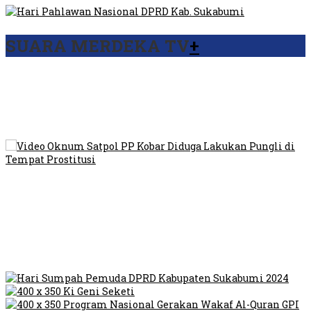
SUARA MERDEKA TV
+
Viral Video Ada Setoran RSUD Bogor Kepada Billabong,
Sekretaris GPI: Kedua Tokoh…
Viral, Ratusan Ojol Geruduk Balaikota DKI Jakarta
Video Oknum Satpol PP Kobar Diduga Lakukan Pungli di
Tempat Prostitusi
Dilarang Kibarkan Sangsaka Merah Putih di Jembatan PIK,
LMP: Ini Masih Teritoria…
Humas Pembangunan Pasar Sibolga Nauli Halangi Tugas
Wartawan Lakukan Peliputan