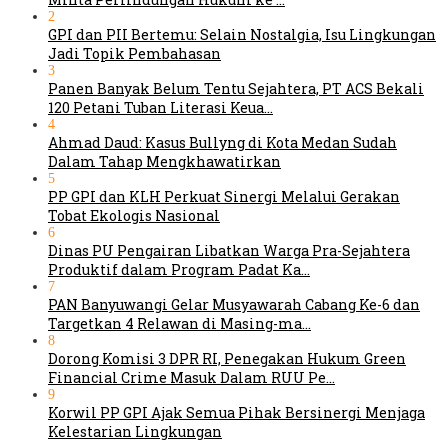
2
GPI dan PII Bertemu: Selain Nostalgia, Isu Lingkungan
Jadi Topik Pembahasan
3
Panen Banyak Belum Tentu Sejahtera, PT ACS Bekali
120 Petani Tuban Literasi Keua…
4
Ahmad Daud: Kasus Bullyng di Kota Medan Sudah
Dalam Tahap Mengkhawatirkan
5
PP GPI dan KLH Perkuat Sinergi Melalui Gerakan
Tobat Ekologis Nasional
6
Dinas PU Pengairan Libatkan Warga Pra-Sejahtera
Produktif dalam Program Padat Ka…
7
PAN Banyuwangi Gelar Musyawarah Cabang Ke-6 dan
Targetkan 4 Relawan di Masing-ma…
8
Dorong Komisi 3 DPR RI, Penegakan Hukum Green
Financial Crime Masuk Dalam RUU Pe…
9
Korwil PP GPI Ajak Semua Pihak Bersinergi Menjaga
Kelestarian Lingkungan