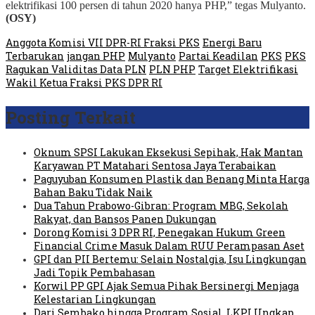
elektrifikasi 100 persen di tahun 2020 hanya PHP,” tegas Mulyanto.
(OSY)
Anggota Komisi VII DPR-RI Fraksi PKS
Energi Baru
Terbarukan
jangan PHP
Mulyanto
Partai Keadilan
PKS
PKS
Ragukan Validitas Data PLN
PLN PHP
Target Elektrifikasi
Wakil Ketua Fraksi PKS DPR RI
Posting Terkait
Oknum SPSI Lakukan Eksekusi Sepihak, Hak Mantan
Karyawan PT Matahari Sentosa Jaya Terabaikan
Paguyuban Konsumen Plastik dan Benang Minta Harga
Bahan Baku Tidak Naik
Dua Tahun Prabowo-Gibran: Program MBG, Sekolah
Rakyat, dan Bansos Panen Dukungan
Dorong Komisi 3 DPR RI, Penegakan Hukum Green
Financial Crime Masuk Dalam RUU Perampasan Aset
GPI dan PII Bertemu: Selain Nostalgia, Isu Lingkungan
Jadi Topik Pembahasan
Korwil PP GPI Ajak Semua Pihak Bersinergi Menjaga
Kelestarian Lingkungan
Dari Sembako hingga Program Sosial, LKPI Ungkap