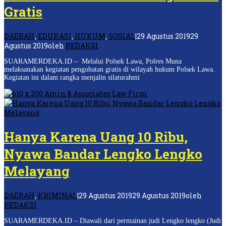
Gratis
DAERAH
,
EDUKASI
,
HUKUM
,
SOSIAL
|
29 Agustus 2019
29
Agustus 2019
oleh
REDAKSI
SUARAMERDEKA.ID – Melalui Polsek Lawa, Polres Muna
melaksanakan kegiatan pengobatan gratis di wilayah hukum Polsek Lawa.
Kegiatan ini dalam rangka menjalin silaturahmi
Hanya Karena Uang 10 Ribu,
Nyawa Bandar Lengko Lengko
Melayang
DAERAH
,
KRIMINAL
|
29 Agustus 2019
29 Agustus 2019
oleh
REDAKSI
SUARAMERDEKA.ID – Diawali dari permainan judi Lengko lengko (Judi