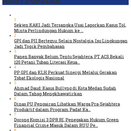
MOST POPULAR
1
Sekjen KAKI Jadi Tersangka Usai Laporkan Kasus Tol,
Minta Perlindungan Hukum ke …
2
GPI dan PII Bertemu: Selain Nostalgia, Isu Lingkungan
Jadi Topik Pembahasan
3
Panen Banyak Belum Tentu Sejahtera, PT ACS Bekali
120 Petani Tuban Literasi Keua…
4
PP GPI dan KLH Perkuat Sinergi Melalui Gerakan
Tobat Ekologis Nasional
5
Ahmad Daud: Kasus Bullyng di Kota Medan Sudah
Dalam Tahap Mengkhawatirkan
6
Dinas PU Pengairan Libatkan Warga Pra-Sejahtera
Produktif dalam Program Padat Ka…
7
Dorong Komisi 3 DPR RI, Penegakan Hukum Green
Financial Crime Masuk Dalam RUU Pe…
8