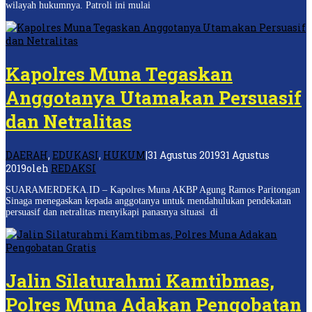
wilayah hukumnya. Patroli ini mulai
Kapolres Muna Tegaskan
Anggotanya Utamakan Persuasif
dan Netralitas
DAERAH
,
EDUKASI
,
HUKUM
|
31 Agustus 2019
31 Agustus
2019
oleh
REDAKSI
SUARAMERDEKA.ID – Kapolres Muna AKBP Agung Ramos Paritongan
Sinaga menegaskan kepada anggotanya untuk mendahulukan pendekatan
persuasif dan netralitas menyikapi panasnya situasi di
Jalin Silaturahmi Kamtibmas,
Polres Muna Adakan Pengobatan