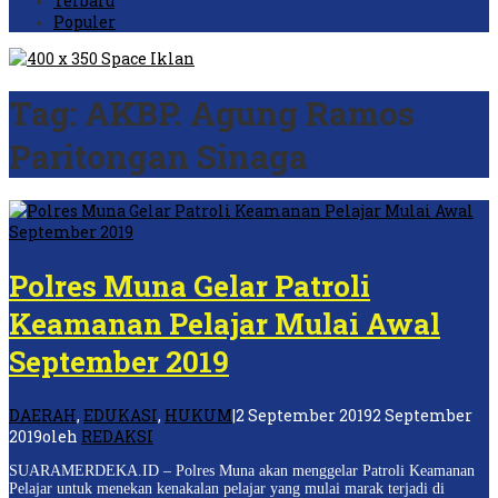
Terbaru
Populer
Tag:
AKBP. Agung Ramos
Paritongan Sinaga
Polres Muna Gelar Patroli
Keamanan Pelajar Mulai Awal
September 2019
DAERAH
,
EDUKASI
,
HUKUM
|
2 September 2019
2 September
2019
oleh
REDAKSI
SUARAMERDEKA.ID – Polres Muna akan menggelar Patroli Keamanan
Pelajar untuk menekan kenakalan pelajar yang mulai marak terjadi di