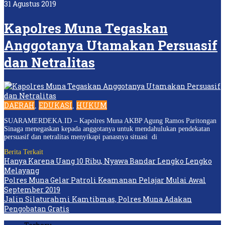
31 Agustus 2019
Kapolres Muna Tegaskan
Anggotanya Utamakan Persuasif
dan Netralitas
DAERAH
EDUKASI
HUKUM
,
,
SUARAMERDEKA.ID – Kapolres Muna AKBP Agung Ramos Paritongan
Sinaga menegaskan kepada anggotanya untuk mendahulukan pendekatan
persuasif dan netralitas menyikapi panasnya situasi di
Berita Terkait
Hanya Karena Uang 10 Ribu, Nyawa Bandar Lengko Lengko
Melayang
Polres Muna Gelar Patroli Keamanan Pelajar Mulai Awal
September 2019
Jalin Silaturahmi Kamtibmas, Polres Muna Adakan
Pengobatan Gratis