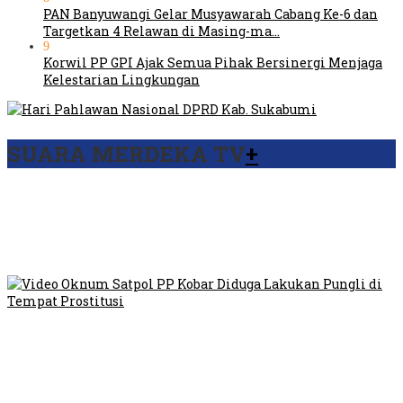
PAN Banyuwangi Gelar Musyawarah Cabang Ke-6 dan
Targetkan 4 Relawan di Masing-ma…
9
Korwil PP GPI Ajak Semua Pihak Bersinergi Menjaga
Kelestarian Lingkungan
SUARA MERDEKA TV
+
Viral Video Ada Setoran RSUD Bogor Kepada Billabong,
Sekretaris GPI: Kedua Tokoh…
Viral, Ratusan Ojol Geruduk Balaikota DKI Jakarta
Video Oknum Satpol PP Kobar Diduga Lakukan Pungli di
Tempat Prostitusi
Dilarang Kibarkan Sangsaka Merah Putih di Jembatan PIK,
LMP: Ini Masih Teritoria…