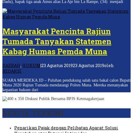
Dadu), bapak tiga anak Amus alias La Aje bin La Rampe, (34) menjadi
Masyarakat Pencinta Rajiun
Tumada Tanyakan Statemen
Kabag Humas Pemda Muna
DAERAH
,
HUKUM
|
23 Agustus 2019
23 Agustus 2019
oleh
REDAKSI
SUARA MERDEKA.ID – Puluhan pendukung salah satu bakal calon Bupati
Muna 2020 Rajiun Tumada mendatangi Polres Muna. Mereka menanyakan
kepastian hukum dari
BERITA TERKINI
Penarikan Pajak dengan Pelibatan Aparat: Solusi