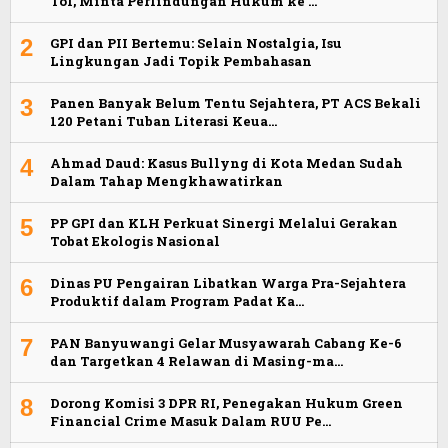
Tol, Minta Perlindungan Hukum ke …
2
GPI dan PII Bertemu: Selain Nostalgia, Isu
Lingkungan Jadi Topik Pembahasan
3
Panen Banyak Belum Tentu Sejahtera, PT ACS Bekali
120 Petani Tuban Literasi Keua…
4
Ahmad Daud: Kasus Bullyng di Kota Medan Sudah
Dalam Tahap Mengkhawatirkan
5
PP GPI dan KLH Perkuat Sinergi Melalui Gerakan
Tobat Ekologis Nasional
6
Dinas PU Pengairan Libatkan Warga Pra-Sejahtera
Produktif dalam Program Padat Ka…
7
PAN Banyuwangi Gelar Musyawarah Cabang Ke-6
dan Targetkan 4 Relawan di Masing-ma…
8
Dorong Komisi 3 DPR RI, Penegakan Hukum Green
Financial Crime Masuk Dalam RUU Pe…