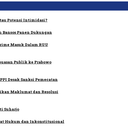
tau Potensi Intimidasi?
an Bansos Panen Dukungan
 Crime Masuk Dalam RUU
puasan Publik ke Prabowo
PPI Desak Sanksi Pemecatan
sikan Maklumat dan Resolusi
i Suharjo
cat Hukum dan Inkonstitusional