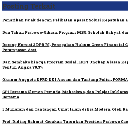
Posting Terkait
Penarikan Pajak dengan Pelibatan Aparat: Solusi Kepatuhan a
Dua Tahun Prabowo-Gibran: Program MBG, Sekolah Rakyat, d
Dorong Komisi 3 DPR RI, Penegakan Hukum Green Financial
Perampasan Aset
Dari Sembako hingga Program Sosial, LKPI Ungkap Alasan Ke
Sentuh Angka 79,3%
Oknum Anggota DPRD DKI Ancam dan Tantang Polisi, FORMA
GPI Bersama Elemen Pemuda, Mahasiswa, dan Pelajar Deklara
Bersama
1 Muharam dan Tantangan Umat Islam di Era Modern, Oleh Rat
Prof. Diding Rahmat: Gerakan Turunkan Presiden Prabowo Ca