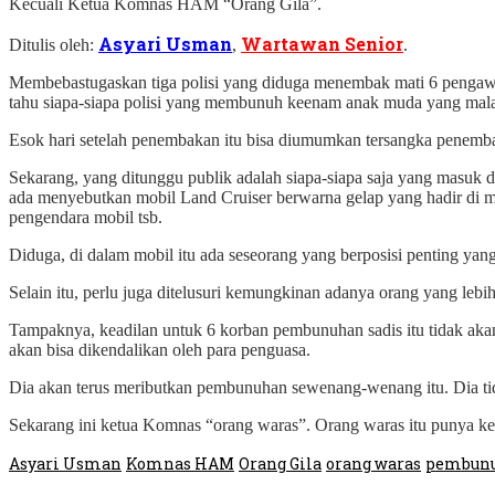
Kecuali Ketua Komnas HAM “Orang Gila”.
Asyari Usman
Wartawan Senior
Ditulis oleh:
,
.
Membebastugaskan tiga polisi yang diduga menembak mati 6 pengawal 
tahu siapa-siapa polisi yang membunuh keenam anak muda yang mala
Esok hari setelah penembakan itu bisa diumumkan tersangka penemb
Sekarang, yang ditunggu publik adalah siapa-siapa saja yang mas
ada menyebutkan mobil Land Cruiser berwarna gelap yang hadir di m
pengendara mobil tsb.
Diduga, di dalam mobil itu ada seseorang yang berposisi penting ya
Selain itu, perlu juga ditelusuri kemungkinan adanya orang yang lebih
Tampaknya, keadilan untuk 6 korban pembunuhan sadis itu tidak aka
akan bisa dikendalikan oleh para penguasa.
Dia akan terus meributkan pembunuhan sewenang-wenang itu. Dia tid
Sekarang ini ketua Komnas “orang waras”. Orang waras itu punya kes
Asyari Usman
Komnas HAM
Orang Gila
orang waras
pembun