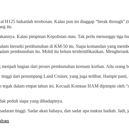
H125 bukanlah terobosan. Kalau pun ini diaggap “break through” (ter
ng itu.
akannya. Kalau pimpinan Kepolisian mau. Tak perlu menunggu tiga bu
uk dalam hierarki pembunuhan di KM-50 itu. Siapa komandan yang me
alam pembunuhan itu. Mobil itu belum teridentifikasikan. Mengherank
ng menjadi bagian dari proses pembunuhan keenam korban. Ada orang b
 tinggi dari penumpang Land Cruiser, yang juga terlibat. Hampir pasti,
n tegak dalam empat tahun ini. Kecuali Komnas HAM dipimpin oleh “or
ak peduli siapa yang dihadapinya.
adaran tinggi. Sadar akan bahaya, dan sadar apa makna hadiah. Jadi,
uhan