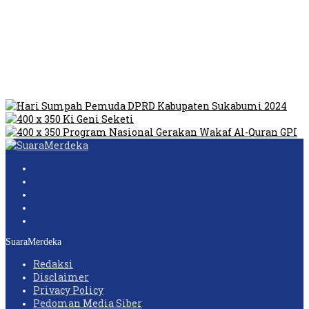
Video Oknum Satpol PP Kobar Diduga Lakukan Pungli di
Tempat Prostitusi
Dilarang Kibarkan Sangsaka Merah Putih di Jembatan PIK,
LMP: Ini Masih Teritoria…
Humas Pembangunan Pasar Sibolga Nauli Halangi Tugas
Wartawan Lakukan Peliputan
SuaraMerdeka
Redaksi
Disclaimer
Privacy Policy
Pedoman Media Siber