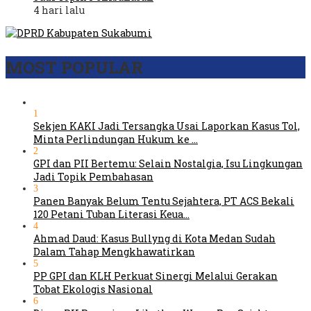
4 hari lalu
MOST POPULAR
1
Sekjen KAKI Jadi Tersangka Usai Laporkan Kasus Tol,
Minta Perlindungan Hukum ke …
2
GPI dan PII Bertemu: Selain Nostalgia, Isu Lingkungan
Jadi Topik Pembahasan
3
Panen Banyak Belum Tentu Sejahtera, PT ACS Bekali
120 Petani Tuban Literasi Keua…
4
Ahmad Daud: Kasus Bullyng di Kota Medan Sudah
Dalam Tahap Mengkhawatirkan
5
PP GPI dan KLH Perkuat Sinergi Melalui Gerakan
Tobat Ekologis Nasional
6