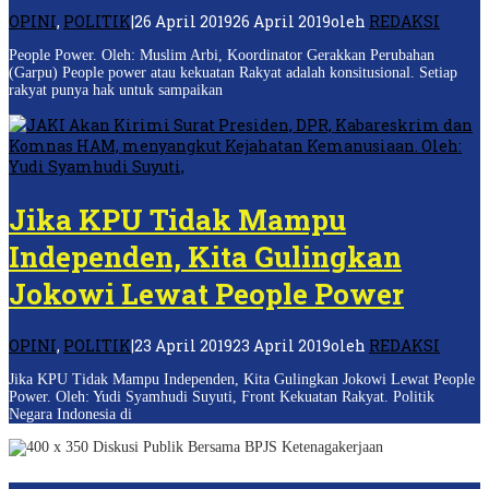
OPINI
,
POLITIK
|
26 April 2019
26 April 2019
oleh
REDAKSI
People Power. Oleh: Muslim Arbi, Koordinator Gerakkan Perubahan
(Garpu) People power atau kekuatan Rakyat adalah konsitusional. Setiap
rakyat punya hak untuk sampaikan
Jika KPU Tidak Mampu
Independen, Kita Gulingkan
Jokowi Lewat People Power
OPINI
,
POLITIK
|
23 April 2019
23 April 2019
oleh
REDAKSI
Jika KPU Tidak Mampu Independen, Kita Gulingkan Jokowi Lewat People
Power. Oleh: Yudi Syamhudi Suyuti, Front Kekuatan Rakyat. Politik
Negara Indonesia di