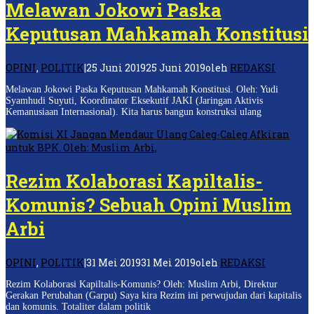
Melawan Jokowi Paska
Keputusan Mahkamah Konstitusi
OPINI
,
POLITIK
|
25 Juni 2019
25 Juni 2019
oleh
REDAKSI
Melawan Jokowi Paska Keputusan Mahkamah Konstitusi. Oleh: Yudi
Syamhudi Suyuti, Koordinator Eksekutif JAKI (Jaringan Aktivis
Kemanusiaan Internasional). Kita harus bangun konstruksi ulang
Rezim Kolaborasi Kapiltalis-
Komunis? Sebuah Opini Muslim
Arbi
OPINI
,
POLITIK
|
31 Mei 2019
31 Mei 2019
oleh
REDAKSI
Rezim Kolaborasi Kapiltalis-Komunis? Oleh: Muslim Arbi, Direktur
Gerakan Perubahan (Garpu) Saya kira Rezim ini perwujudan dari kapitalis
dan komunis. Totaliter dalam politik