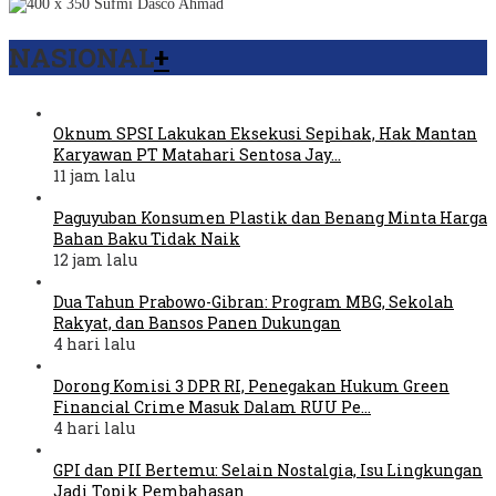
NASIONAL
+
Oknum SPSI Lakukan Eksekusi Sepihak, Hak Mantan
Karyawan PT Matahari Sentosa Jay…
11 jam lalu
Paguyuban Konsumen Plastik dan Benang Minta Harga
Bahan Baku Tidak Naik
12 jam lalu
Dua Tahun Prabowo-Gibran: Program MBG, Sekolah
Rakyat, dan Bansos Panen Dukungan
4 hari lalu
Dorong Komisi 3 DPR RI, Penegakan Hukum Green
Financial Crime Masuk Dalam RUU Pe…
4 hari lalu
GPI dan PII Bertemu: Selain Nostalgia, Isu Lingkungan
Jadi Topik Pembahasan