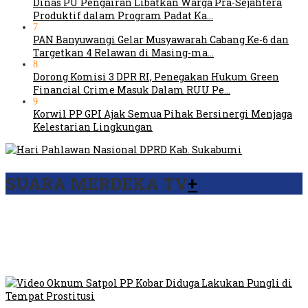
Dinas PU Pengairan Libatkan Warga Pra-Sejahtera
Produktif dalam Program Padat Ka…
7
PAN Banyuwangi Gelar Musyawarah Cabang Ke-6 dan
Targetkan 4 Relawan di Masing-ma…
8
Dorong Komisi 3 DPR RI, Penegakan Hukum Green
Financial Crime Masuk Dalam RUU Pe…
9
Korwil PP GPI Ajak Semua Pihak Bersinergi Menjaga
Kelestarian Lingkungan
SUARA MERDEKA TV
+
Viral Video Ada Setoran RSUD Bogor Kepada Billabong,
Sekretaris GPI: Kedua Tokoh…
Viral, Ratusan Ojol Geruduk Balaikota DKI Jakarta