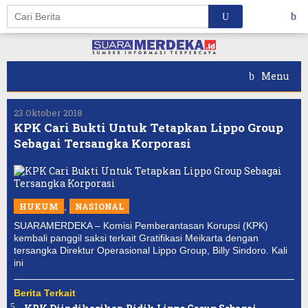
Skip
to
content
Menu
23 Oktober 2018
KPK Cari Bukti Untuk Tetapkan Lippo Group
Sebagai Tersangka Korporasi
HUKUM
,
NASIONAL
SUARAMERDEKA – Komisi Pemberantasan Korupsi (KPK)
kembali panggil saksi terkait Gratifikasi Meikarta dengan
tersangka Direktur Operasional Lippo Group, Billy Sindoro. Kali
ini
Berita Terkait