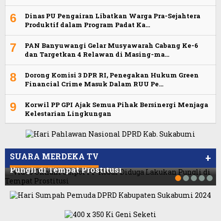
6
Dinas PU Pengairan Libatkan Warga Pra-Sejahtera
Produktif dalam Program Padat Ka…
7
PAN Banyuwangi Gelar Musyawarah Cabang Ke-6
dan Targetkan 4 Relawan di Masing-ma…
8
Dorong Komisi 3 DPR RI, Penegakan Hukum Green
Financial Crime Masuk Dalam RUU Pe…
9
Korwil PP GPI Ajak Semua Pihak Bersinergi Menjaga
Kelestarian Lingkungan
Viral Video Ada Setoran RSUD Bogor Kepada
Viral, Ratusan Ojol Geruduk Balaikota DKI
Billabong, Sekretaris GPI: Kedua Tokoh…
Jakarta
SUARA MERDEKA TV
+
Video Oknum Satpol PP Kobar Diduga Lakukan
Pungli di Tempat Prostitusi