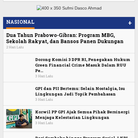
NASIONAL
+
Dua Tahun Prabowo-Gibran: Program MBG,
Sekolah Rakyat, dan Bansos Panen Dukungan
2 Hari Lalu
Dorong Komisi 3 DPR RI, Penegakan Hukum
Green Financial Crime Masuk Dalam RUU
Pe…
3 Hari Lalu
GPI dan PII Bertemu: Selain Nostalgia, Isu
Lingkungan Jadi Topik Pembahasan
3 Hari Lalu
Korwil PP GPI Ajak Semua Pihak Bersinergi
Menjaga Kelestarian Lingkungan
3 Hari Lalu
Dari Sembako hingga Program Sosial, LKPI