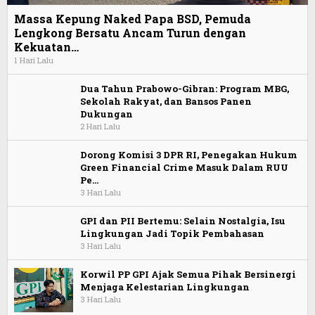
Massa Kepung Naked Papa BSD, Pemuda
Lengkong Bersatu Ancam Turun dengan
Kekuatan…
1 Hari Lalu
Dua Tahun Prabowo-Gibran: Program MBG,
Sekolah Rakyat, dan Bansos Panen
Dukungan
2 Hari Lalu
Dorong Komisi 3 DPR RI, Penegakan Hukum
Green Financial Crime Masuk Dalam RUU
Pe…
3 Hari Lalu
GPI dan PII Bertemu: Selain Nostalgia, Isu
Lingkungan Jadi Topik Pembahasan
3 Hari Lalu
Korwil PP GPI Ajak Semua Pihak Bersinergi
Menjaga Kelestarian Lingkungan
3 Hari Lalu