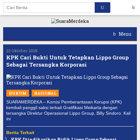
Skip
to
content
Menu
23 Oktober 2018
KPK Cari Bukti Untuk Tetapkan Lippo Group
Sebagai Tersangka Korporasi
HUKUM
,
NASIONAL
SUARAMERDEKA – Komisi Pemberantasan Korupsi (KPK)
kembali panggil saksi terkait Gratifikasi Meikarta dengan
tersangka Direktur Operasional Lippo Group, Billy Sindoro. Kali
ini
Berita Terkait
KPK Diindikasikan Bidik Lippo Group Sebagai