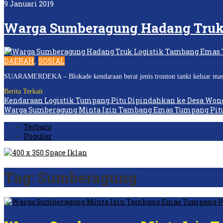
9 Januari 2019
Warga Sumberagung Hadang Truk
DAERAH
SOSIAL
,
SUARAMERDEKA – Blokade kendaraan berat jenis tronton tanki keluar masuk 
Berita Terkait
Kendaraan Logistik Tumpang Pitu Dipindahkan ke Desa Won
Warga Sumberagung Minta Izin Tambang Emas Tumpang Pitu
Terbaru
Populer
Tag:
Sumberagung