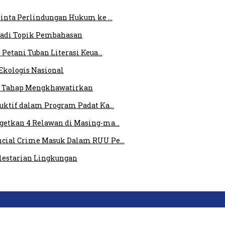
 Minta Perlindungan Hukum ke …
 Jadi Topik Pembahasan
 Petani Tuban Literasi Keua…
Ekologis Nasional
am Tahap Mengkhawatirkan
duktif dalam Program Padat Ka…
rgetkan 4 Relawan di Masing-ma…
ncial Crime Masuk Dalam RUU Pe…
elestarian Lingkungan