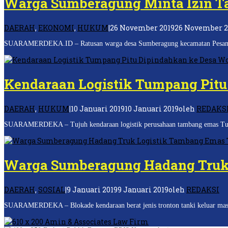
Warga Sumberagung Minta Izin T
DAERAH
,
EKONOMI
,
HUKUM
|
26 November 2019
26 November 2
SUARAMERDEKA.ID – Ratusan warga desa Sumberagung kecamatan Pesanggara
Kendaraan Logistik Tumpang Pit
DAERAH
,
HUKUM
|
10 Januari 2019
10 Januari 2019
oleh
REDAKS
SUARAMERDEKA – Tujuh kendaraan logistik perusahaan tambang emas Tumpan
Warga Sumberagung Hadang Truk
DAERAH
,
SOSIAL
|
9 Januari 2019
9 Januari 2019
oleh
REDAKSI
SUARAMERDEKA – Blokade kendaraan berat jenis tronton tanki keluar masuk 