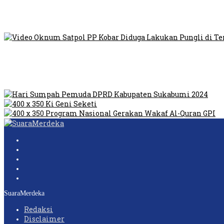
Viral Video Ada Setoran RSUD Bogor Kepada Billabong, Sekret
Viral, Ratusan Ojol Geruduk Balaikota DKI Jakarta
Video Oknum Satpol PP Kobar Diduga Lakukan Pungli di Temp
Dilarang Kibarkan Sangsaka Merah Putih di Jembatan PIK, LM
Humas Pembangunan Pasar Sibolga Nauli Halangi Tugas War
SuaraMerdeka
Redaksi
Disclaimer