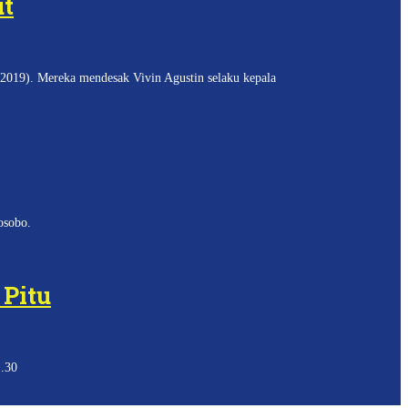
ut
19). Mereka mendesak Vivin Agustin selaku kepala
osobo.
Pitu
1.30