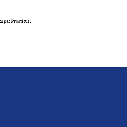
aris GPI: Kedua Tokoh…
at Prostitusi
P: Ini Masih Teritoria…
tawan Lakukan Peliputan