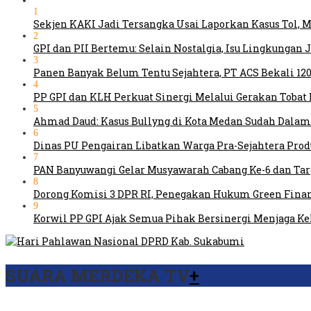
1
Sekjen KAKI Jadi Tersangka Usai Laporkan Kasus Tol,
2
GPI dan PII Bertemu: Selain Nostalgia, Isu Lingkungan
3
Panen Banyak Belum Tentu Sejahtera, PT ACS Bekali 120
4
PP GPI dan KLH Perkuat Sinergi Melalui Gerakan Tobat 
5
Ahmad Daud: Kasus Bullyng di Kota Medan Sudah Dal
6
Dinas PU Pengairan Libatkan Warga Pra-Sejahtera Pro
7
PAN Banyuwangi Gelar Musyawarah Cabang Ke-6 dan Ta
8
Dorong Komisi 3 DPR RI, Penegakan Hukum Green Fina
9
Korwil PP GPI Ajak Semua Pihak Bersinergi Menjaga K
SUARA MERDEKA TV
+