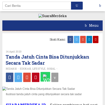
Skip
to
content
Menu
Ikuti Kami
14 April 2020
Oleh
REDAKSI
Tanda Jatuh Cinta Bisa Ditunjukkan
Secara Tak Sadar
REDAKSI
EDUKASI
LIFESTYLE
SOSIAL
-
,
,
-
Ilustrasi tanda jatuh cinta yang ditunjukkan secara tak sadar
SUARAMERDEKA.ID