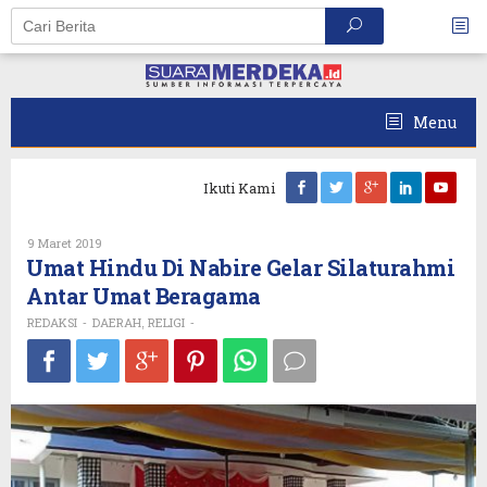
Skip
to
content
Menu
Ikuti Kami
Oleh
9 Maret 2019
REDAKSI
Umat Hindu Di Nabire Gelar Silaturahmi
Antar Umat Beragama
REDAKSI
DAERAH
RELIGI
-
,
-