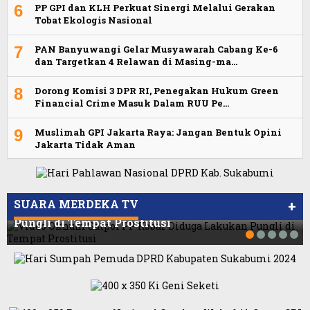
6
PP GPI dan KLH Perkuat Sinergi Melalui Gerakan
Tobat Ekologis Nasional
7
PAN Banyuwangi Gelar Musyawarah Cabang Ke-6
dan Targetkan 4 Relawan di Masing-ma…
8
Dorong Komisi 3 DPR RI, Penegakan Hukum Green
Financial Crime Masuk Dalam RUU Pe…
9
Muslimah GPI Jakarta Raya: Jangan Bentuk Opini
Jakarta Tidak Aman
Viral Video Ada Setoran RSUD Bogor Kepada
Viral, Ratusan Ojol Geruduk Balaikota DKI
Billabong, Sekretaris GPI: Kedua Tokoh…
Jakarta
SUARA MERDEKA TV
+
Video Oknum Satpol PP Kobar Diduga Lakukan
Pungli di Tempat Prostitusi