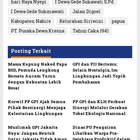
hari Raya Nyepi
I Dewa Gede Sukawati S.Pd
I Dewa Gede Sukmawati
Jalan Digoel
Kabupaten Nabire
Kelurahan Siriwini
papua
PT. Pusaka Dewa Kresna
Tahun Caka 1941
Posting Terkait
Massa Kepung Naked Papa
GPI dan PII Bertemu:
BSD, Pemuda Lengkong
Selain Nostalgia, Isu
Bersatu Ancam Turun
Lingkungan Jadi Topik
dengan Kekuatan Lebih
Pembahasan
Besar
Korwil PP GPI Ajak Semua
PP GPI dan KLH Perkuat
Pihak Bersinergi Menjaga
Sinergi Melalui Gerakan
Kelestarian Lingkungan
Tobat Ekologis Nasional
Muslimah GPI Jakarta
Dinas PU Pengairan
Raya: Jangan Bentuk
Libatkan Warga Pra-
Opini Jakarta Tidak Aman
Sejahtera Produktif dalam