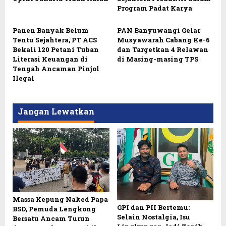
Program Padat Karya
Panen Banyak Belum
PAN Banyuwangi Gelar
Tentu Sejahtera, PT ACS
Musyawarah Cabang Ke-6
Bekali 120 Petani Tuban
dan Targetkan 4 Relawan
Literasi Keuangan di
di Masing-masing TPS
Tengah Ancaman Pinjol
Ilegal
Jangan Lewatkan
Massa Kepung Naked Papa
GPI dan PII Bertemu:
BSD, Pemuda Lengkong
Selain Nostalgia, Isu
Bersatu Ancam Turun