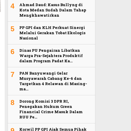
4
Ahmad Daud: Kasus Bullyng di
Kota Medan Sudah Dalam Tahap
Mengkhawatirkan
5
PP GPI dan KLH Perkuat Sinergi
Melalui Gerakan Tobat Ekologis
Nasional
6
Dinas PU Pengairan Libatkan
Warga Pra-Sejahtera Produktif
dalam Program Padat Ka…
7
PAN Banyuwangi Gelar
Musyawarah Cabang Ke-6 dan
Targetkan 4 Relawan di Masing-
ma…
8
Dorong Komisi 3 DPR RI,
Penegakan Hukum Green
Financial Crime Masuk Dalam
RUU Pe…
9
Korwil PP GPI Ajak Semua Pihak