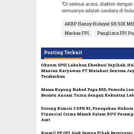
“Di selesai acara, diakhiri denga
semuanya adalah saudara di bula
AKBP Hanny Hidayat SH SIK M
Markas FPI
Panglima FPI Pu
Posting Terkait
Oknum SPSI Lakukan Eksekusi Sepihak, Ha
Mantan Karyawan PT Matahari Sentosa Ja
Terabaikan
Massa Kepung Naked Papa BSD, Pemuda Le
Bersatu Ancam Turun dengan Kekuatan Leb
Dorong Komisi 3 DPR RI, Penegakan Hukum
Financial Crime Masuk Dalam RUU Peramp
Aset
Korwil PP GPI Ajak Semua Pihak Bersinerg