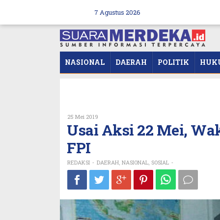
Skip
to
7 Agustus 2026
content
NASIONAL
DAERAH
POLITIK
HUK
Oleh
25 Mei 2019
REDAKSI
Usai Aksi 22 Mei, Wa
FPI
REDAKSI
DAERAH
NASIONAL
SOSIAL
-
,
,
-