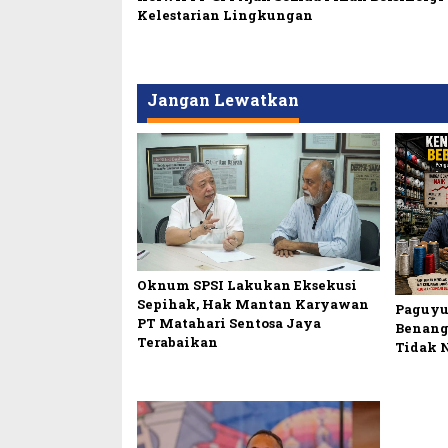
Kelestarian Lingkungan
Jangan Lewatkan
Oknum SPSI Lakukan Eksekusi
Sepihak, Hak Mantan Karyawan
Paguyu
PT Matahari Sentosa Jaya
Benang
Terabaikan
Tidak 