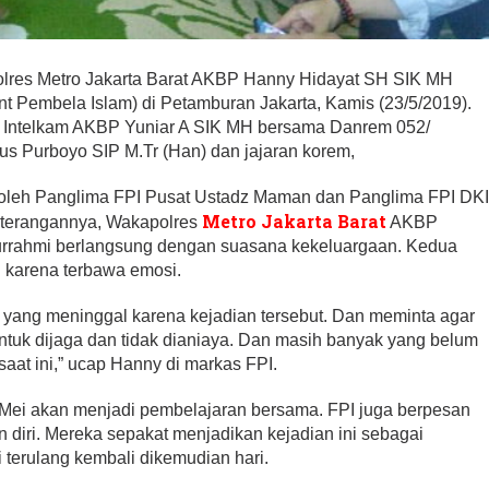
lres Metro Jakarta Barat AKBP Hanny Hidayat SH SIK MH
ont Pembela Islam) di Petamburan Jakarta, Kamis (23/5/2019).
 Intelkam AKBP Yuniar A SIK MH bersama Danrem 052/
us Purboyo SIP M.Tr (Han) dan jajaran korem,
oleh Panglima FPI Pusat Ustadz Maman dan Panglima FPI DK
Metro Jakarta Barat
eterangannya, Wakapolres
AKBP
urrahmi berlangsung dengan suasana kekeluargaan. Kedua
n karena terbawa emosi.
 yang meninggal karena kejadian tersebut. Dan meminta agar
ntuk dijaga dan tidak dianiaya. Dan masih banyak yang belum
aat ini,” ucap Hanny di markas FPI.
 Mei akan menjadi pembelajaran bersama. FPI juga berpesan
n diri. Mereka sepakat menjadikan kejadian ini sebagai
 terulang kembali dikemudian hari.