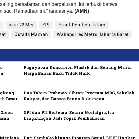
n saling bersalaman dan berpelukan. Ini terbukti bahwa
n suci Ramadhan ini,” tandasnya.
(AMN)
H
aksi 22 Mei
FPI
Front Pembela Islam
sat
Ustadz Maman
Wakapolres Metro Jakarta Barat
k
Paguyuban Konsumen Plastik dan Benang Minta
ya
Harga Bahan Baku Tidak Naik
ngkong
Dua Tahun Prabowo-Gibran: Program MBG, Sekolah
ih Besar
Rakyat, dan Bansos Panen Dukungan
 Green
GPI dan PII Bertemu: Selain Nostalgia, Isu
asan
Lingkungan Jadi Topik Pembahasan
i Menjaga
Dari Sembako hingga Program Sosial, LKPI Ungkap