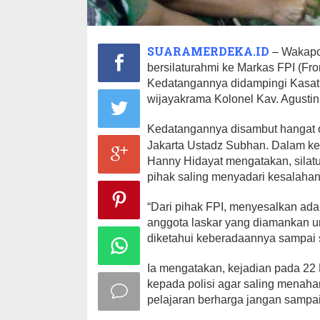
SUARAMERDEKA.ID
– Wakapo
bersilaturahmi ke Markas FPI (Fr
Kedatangannya didampingi Kasat
wijayakrama Kolonel Kav. Agustin
Kedatangannya disambut hangat 
Jakarta Ustadz Subhan. Dalam k
Hanny Hidayat mengatakan, silat
pihak saling menyadari kesalaha
“Dari pihak FPI, menyesalkan ada
anggota laskar yang diamankan u
diketahui keberadaannya sampai s
Ia mengatakan, kejadian pada 22
kepada polisi agar saling menaha
pelajaran berharga jangan sampai