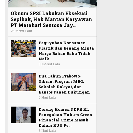
Oknum SPSI Lakukan Eksekusi
Sepihak, Hak Mantan Karyawan
PT Matahari Sentosa Jay…
23 Menit Lalu
Paguyuban Konsumen
Plastik dan Benang Minta
Harga Bahan Baku Tidak
Naik
38 Menit Lalu
Dua Tahun Prabowo-
Gibran: Program MBG,
Sekolah Rakyat, dan
Bansos Panen Dukungan
3 Hari Lalu
Dorong Komisi 3 DPR RI,
Penegakan Hukum Green
Financial Crime Masuk
Dalam RUU Pe…
3 Hari Lalu