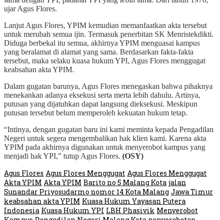
ujar Agus Flores.
Lanjut Agus Flores, YPIM kemudian memanfaatkan akta tersebut
untuk merubah semua ijin. Termasuk penerbitan SK Menristekdikti.
Diduga berbekal itu semua, akhirnya YPIM menguasai kampus
yang beralamat di alamat yang sama. Berdasarkan fakta-fakta
tersebut, maka selaku kuasa hukum YPI, Agus Flores menggugat
keabsahan akta YPIM.
Dalam gugatan barunya, Agus Flores menegaskan bahwa pihaknya
menekankan adanya eksekusi serta merta lebih dahulu. Artinya,
putusan yang dijatuhkan dapat langsung dieksekusi. Meskipun
putusan tersebut belum memperoleh kekuatan hukum tetap.
“Intinya, dengan gugatan baru ini kami meminta kepada Pengadilan
Negeri untuk segera mengembalikan hak klien kami. Karena akta
YPIM pada akhirnya digunakan untuk menyerobot kampus yang
menjadi hak YPI,” tutup Agus Flores.
(OSY)
Agus Flores
Agus Flores Menggugat
Agus Flores Menggugat
Akta YPIM
Akta YPIM
Barito no 5 Malang Kota
jalan
Sunandar Priyosudarmo nomor 14 Kota Malang
Jawa Timur
keabsahan akta YPIM
Kuasa Hukum Yayasan Putera
Indonesia
Kuasa Hukum YPI
LBH Phasivik
Menyerobot
Kampus
Pengadilan Negeri Malang Kota
penyerobotan