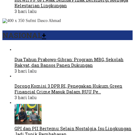
Kelestarian Lingkungan
3 hari lalu
NASIONAL
+
Dua Tahun Prabowo-Gibran: Program MBG, Sekolah
Rakyat, dan Bansos Panen Dukungan
3 hari lalu
Dorong Komisi 3 DPR RI, Penegakan Hukum Green
Financial Crime Masuk Dalam RUU Pe…
3 hari lalu
GPI dan PII Bertemu: Selain Nostalgia, Isu Lingkungan
Jadi Topik Pembahasan