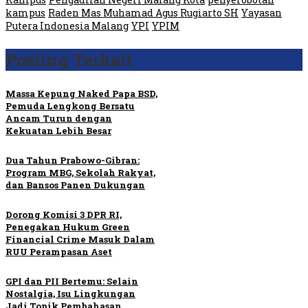
kampus
Raden Mas Muhamad Agus Rugiarto SH
Yayasan
Putera Indonesia Malang
YPI
YPIM
Posting Terkait
Massa Kepung Naked Papa BSD,
Pemuda Lengkong Bersatu
Ancam Turun dengan
Kekuatan Lebih Besar
Dua Tahun Prabowo-Gibran:
Program MBG, Sekolah Rakyat,
dan Bansos Panen Dukungan
Dorong Komisi 3 DPR RI,
Penegakan Hukum Green
Financial Crime Masuk Dalam
RUU Perampasan Aset
GPI dan PII Bertemu: Selain
Nostalgia, Isu Lingkungan
Jadi Topik Pembahasan