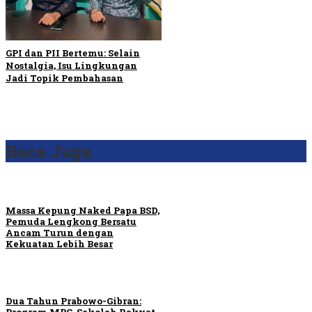
GPI dan PII Bertemu: Selain
Nostalgia, Isu Lingkungan
Jadi Topik Pembahasan
Baca Juga
Massa Kepung Naked Papa BSD,
Pemuda Lengkong Bersatu
Ancam Turun dengan
Kekuatan Lebih Besar
Dua Tahun Prabowo-Gibran:
Program MBG, Sekolah Rakyat,