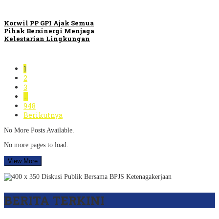
Korwil PP GPI Ajak Semua
Pihak Bersinergi Menjaga
Kelestarian Lingkungan
1
2
3
…
948
Berikutnya
No More Posts Available.
No more pages to load.
View More
BERITA TERKINI