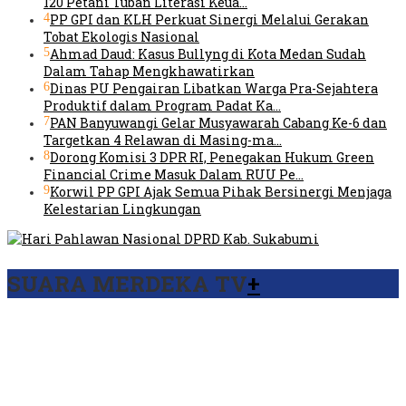
120 Petani Tuban Literasi Keua…
4
PP GPI dan KLH Perkuat Sinergi Melalui Gerakan
Tobat Ekologis Nasional
5
Ahmad Daud: Kasus Bullyng di Kota Medan Sudah
Dalam Tahap Mengkhawatirkan
6
Dinas PU Pengairan Libatkan Warga Pra-Sejahtera
Produktif dalam Program Padat Ka…
7
PAN Banyuwangi Gelar Musyawarah Cabang Ke-6 dan
Targetkan 4 Relawan di Masing-ma…
8
Dorong Komisi 3 DPR RI, Penegakan Hukum Green
Financial Crime Masuk Dalam RUU Pe…
9
Korwil PP GPI Ajak Semua Pihak Bersinergi Menjaga
Kelestarian Lingkungan
SUARA MERDEKA TV
+
Viral Video Ada Setoran RSUD Bogor Kepada Billabong,
Sekretaris GPI: Kedua Tokoh…
Viral, Ratusan Ojol Geruduk Balaikota DKI Jakarta