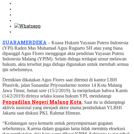
SUARAMERDEKA
– Kuasa Hukum Yayasan Putera Indonesia
(YPI) Raden Mas Muhamad Agus Rugiarto SH atau yang biasa
dipanggil Agus Flores menggugat akta pendirian Yayasan Putera
Indonesia Malang (YPIM). Selain diduga terdapat unsur melawan
hukum, akta tersebut juga diduga digunakan untuk merubah semua
ijin sebelumnya.
Demikian dikatakan Agus Flores saat ditemui di kantor LBH
Phasivik, jalan Sunandar Priyosudarmo nomor 14 Kota Malang
Jawa Timur, Jumat sore (15/2/2019). Ia menjelaskan bahwa Kamis
(14/2/2019) dirinya selaku kuasa hukum YPI, mendatangi
Pengadilan Negeri Malang Kota
. Saat itu ia didampingi
aktivis nasional yang menjadi aktor utama pendudukan YLBHI
Jakarta saat diskusi PKI, Rahmat Himran.
“Kedatangan saya kemarin untuk penyempurnaan gugatan
sebelumnya. Karena dalam gugatan lama tidak meminta eksekusi
dan pembatalan akta baru yang dibuat YPIM. Sehingga wajar pihak