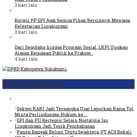
3 hari lalu
Korwil PP GPI Ajak Semua Pihak Bersinergi Menjaga
Kelestarian Lingkungan
3 hari lalu
Dari Sembako hingga Program Sosial, LKPI Ungkap
Alasan Kepuasan Publik ke Prabow…
4 hari lalu
MOST POPULAR
1
Sekjen KAKI Jadi Tersangka Usai Laporkan Kasus Tol,
Minta Perlindungan Hukum ke …
2
GPI dan PII Bertemu: Selain Nostalgia, Isu
Lingkungan Jadi Topik Pembahasan
3
Panen Banyak Belum Tentu Sejahtera, PT ACS Bekali