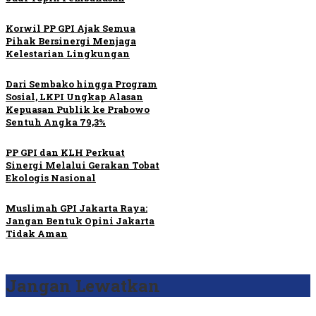
Korwil PP GPI Ajak Semua
Pihak Bersinergi Menjaga
Kelestarian Lingkungan
Dari Sembako hingga Program
Sosial, LKPI Ungkap Alasan
Kepuasan Publik ke Prabowo
Sentuh Angka 79,3%
PP GPI dan KLH Perkuat
Sinergi Melalui Gerakan Tobat
Ekologis Nasional
Muslimah GPI Jakarta Raya:
Jangan Bentuk Opini Jakarta
Tidak Aman
Jangan Lewatkan