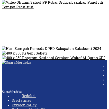
Video Oknum Satpol PP Kobar Diduga Lakukan Pungli di
Tempat Prostitusi
Dilarang Kibarkan Sangsaka Merah Putih di Jembatan PIK,
LMP: Ini Masih Teritoria…
Humas Pembangunan Pasar Sibolga Nauli Halangi Tugas
Wartawan Lakukan Peliputan
SuaraMerdeka
Redaksi
Disclaimer
Privacy Policy