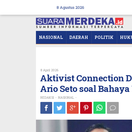
Skip
to
8 Agustus 2026
content
NASIONAL
DAERAH
POLITIK
HUK
Oleh
8 April 2026
REDAKSI
Aktivist Connection 
Ario Seto soal Bahaya
REDAKSI
NASIONAL
-
-