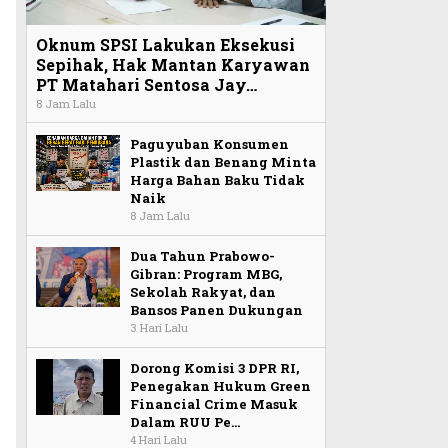
Oknum SPSI Lakukan Eksekusi
Sepihak, Hak Mantan Karyawan
PT Matahari Sentosa Jay…
8 Jam Lalu
Paguyuban Konsumen
Plastik dan Benang Minta
Harga Bahan Baku Tidak
Naik
8 Jam Lalu
Dua Tahun Prabowo-
Gibran: Program MBG,
Sekolah Rakyat, dan
Bansos Panen Dukungan
3 Hari Lalu
Dorong Komisi 3 DPR RI,
Penegakan Hukum Green
Financial Crime Masuk
Dalam RUU Pe…
4 Hari Lalu