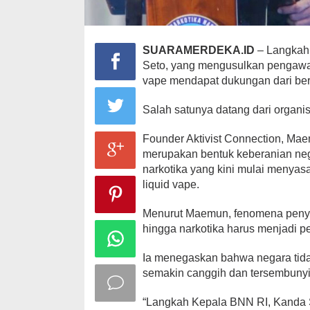
SUARAMERDEKA.ID
– Langkah 
Seto, yang mengusulkan pengawas
vape mendapat dukungan dari ber
Salah satunya datang dari organi
Founder Aktivist Connection, Mae
merupakan bentuk keberanian n
narkotika yang kini mulai menyasa
liquid vape.
Menurut Maemun, fenomena peny
hingga narkotika harus menjadi pe
Ia menegaskan bahwa negara tida
semakin canggih dan tersembunyi
“Langkah Kepala BNN RI, Kanda Su