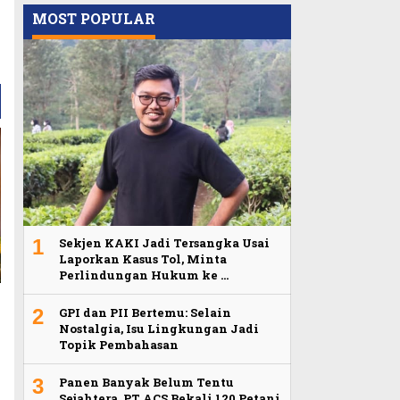
MOST POPULAR
1
Sekjen KAKI Jadi Tersangka Usai
Laporkan Kasus Tol, Minta
Perlindungan Hukum ke …
2
GPI dan PII Bertemu: Selain
Nostalgia, Isu Lingkungan Jadi
Topik Pembahasan
3
Panen Banyak Belum Tentu
Sejahtera, PT ACS Bekali 120 Petani