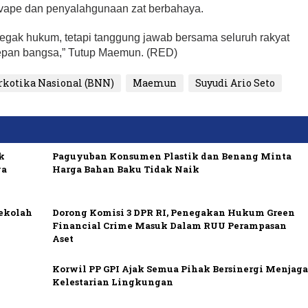
 vape dan penyalahgunaan zat berbahaya.
negak hukum, tetapi tanggung jawab bersama seluruh rakyat
epan bangsa,” Tutup Maemun. (RED)
rkotika Nasional (BNN)
Maemun
Suyudi Ario Seto
k
Paguyuban Konsumen Plastik dan Benang Minta
ya
Harga Bahan Baku Tidak Naik
Sekolah
Dorong Komisi 3 DPR RI, Penegakan Hukum Green
Financial Crime Masuk Dalam RUU Perampasan
Aset
Korwil PP GPI Ajak Semua Pihak Bersinergi Menjag
Kelestarian Lingkungan