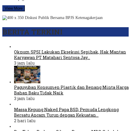
View More
BERITA TERKINI
Oknum SPSI Lakukan Eksekusi Sepihak, Hak Mantan
Karyawan PT Matahari Sentosa Jay…
3 jam lalu
Paguyuban Konsumen Plastik dan Benang Minta Harga
Bahan Baku Tidak Naik
3 jam lalu
Massa Kepung Naked Papa BSD, Pemuda Lengkong
Bersatu Ancam Turun dengan Kekuatan…
2 hari lalu