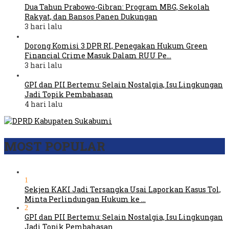
Dua Tahun Prabowo-Gibran: Program MBG, Sekolah
Rakyat, dan Bansos Panen Dukungan
3 hari lalu
Dorong Komisi 3 DPR RI, Penegakan Hukum Green
Financial Crime Masuk Dalam RUU Pe…
3 hari lalu
GPI dan PII Bertemu: Selain Nostalgia, Isu Lingkungan
Jadi Topik Pembahasan
4 hari lalu
MOST POPULAR
1
Sekjen KAKI Jadi Tersangka Usai Laporkan Kasus Tol,
Minta Perlindungan Hukum ke …
2
GPI dan PII Bertemu: Selain Nostalgia, Isu Lingkungan
Jadi Topik Pembahasan