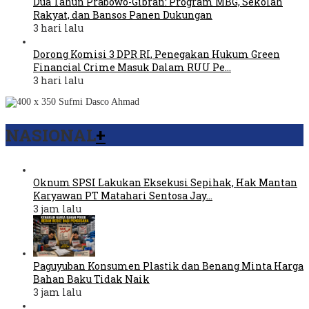
Dua Tahun Prabowo-Gibran: Program MBG, Sekolah
Rakyat, dan Bansos Panen Dukungan
3 hari lalu
Dorong Komisi 3 DPR RI, Penegakan Hukum Green
Financial Crime Masuk Dalam RUU Pe…
3 hari lalu
NASIONAL
+
Oknum SPSI Lakukan Eksekusi Sepihak, Hak Mantan
Karyawan PT Matahari Sentosa Jay…
3 jam lalu
Paguyuban Konsumen Plastik dan Benang Minta Harga
Bahan Baku Tidak Naik
3 jam lalu