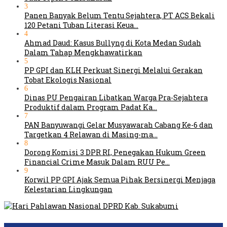
3
Panen Banyak Belum Tentu Sejahtera, PT ACS Bekali
120 Petani Tuban Literasi Keua…
4
Ahmad Daud: Kasus Bullyng di Kota Medan Sudah
Dalam Tahap Mengkhawatirkan
5
PP GPI dan KLH Perkuat Sinergi Melalui Gerakan
Tobat Ekologis Nasional
6
Dinas PU Pengairan Libatkan Warga Pra-Sejahtera
Produktif dalam Program Padat Ka…
7
PAN Banyuwangi Gelar Musyawarah Cabang Ke-6 dan
Targetkan 4 Relawan di Masing-ma…
8
Dorong Komisi 3 DPR RI, Penegakan Hukum Green
Financial Crime Masuk Dalam RUU Pe…
9
Korwil PP GPI Ajak Semua Pihak Bersinergi Menjaga
Kelestarian Lingkungan