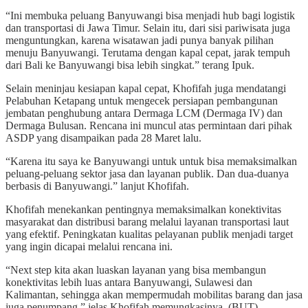
“Ini membuka peluang Banyuwangi bisa menjadi hub bagi logistik
dan transportasi di Jawa Timur. Selain itu, dari sisi pariwisata juga
menguntungkan, karena wisatawan jadi punya banyak pilihan
menuju Banyuwangi. Terutama dengan kapal cepat, jarak tempuh
dari Bali ke Banyuwangi bisa lebih singkat.” terang Ipuk.
Selain meninjau kesiapan kapal cepat, Khofifah juga mendatangi
Pelabuhan Ketapang untuk mengecek persiapan pembangunan
jembatan penghubung antara Dermaga LCM (Dermaga IV) dan
Dermaga Bulusan. Rencana ini muncul atas permintaan dari pihak
ASDP yang disampaikan pada 28 Maret lalu.
“Karena itu saya ke Banyuwangi untuk untuk bisa memaksimalkan
peluang-peluang sektor jasa dan layanan publik. Dan dua-duanya
berbasis di Banyuwangi.” lanjut Khofifah.
Khofifah menekankan pentingnya memaksimalkan konektivitas
masyarakat dan distribusi barang melalui layanan transportasi laut
yang efektif. Peningkatan kualitas pelayanan publik menjadi target
yang ingin dicapai melalui rencana ini.
“Next step kita akan luaskan layanan yang bisa membangun
konektivitas lebih luas antara Banyuwangi, Sulawesi dan
Kalimantan, sehingga akan mempermudah mobilitas barang dan jasa
juga penumpang.” jelas Khofifah memungkasinya. (BUT).