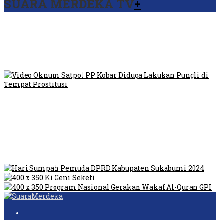
SUARA MERDEKA TV
+
Viral Video Ada Setoran RSUD Bogor Kepada Billabong,
Sekretaris GPI: Kedua Tokoh…
Viral, Ratusan Ojol Geruduk Balaikota DKI Jakarta
Video Oknum Satpol PP Kobar Diduga Lakukan Pungli di
Tempat Prostitusi
Dilarang Kibarkan Sangsaka Merah Putih di Jembatan PIK,
LMP: Ini Masih Teritoria…
Humas Pembangunan Pasar Sibolga Nauli Halangi Tugas
Wartawan Lakukan Peliputan