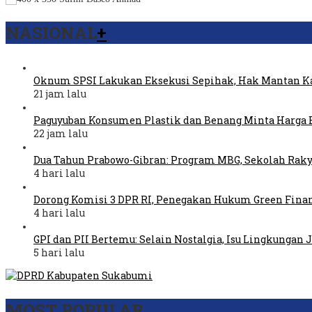
NASIONAL
+
Oknum SPSI Lakukan Eksekusi Sepihak, Hak Mantan Ka
21 jam lalu
Paguyuban Konsumen Plastik dan Benang Minta Harga 
22 jam lalu
Dua Tahun Prabowo-Gibran: Program MBG, Sekolah Raky
4 hari lalu
Dorong Komisi 3 DPR RI, Penegakan Hukum Green Fina
4 hari lalu
GPI dan PII Bertemu: Selain Nostalgia, Isu Lingkungan
5 hari lalu
MOST POPULAR