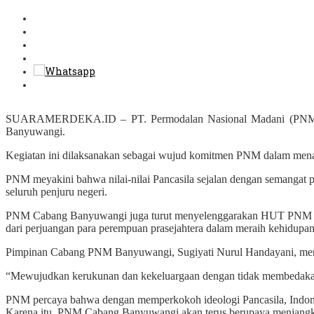
SUARAMERDEKA.ID – PT. Permodalan Nasional Madani (PNM) Caba
Banyuwangi.
Kegiatan ini dilaksanakan sebagai wujud komitmen PNM dalam mena
PNM meyakini bahwa nilai-nilai Pancasila sejalan dengan semangat 
seluruh penjuru negeri.
PNM Cabang Banyuwangi juga turut menyelenggarakan HUT PNM ke-
dari perjuangan para perempuan prasejahtera dalam meraih kehidupan
Pimpinan Cabang PNM Banyuwangi, Sugiyati Nurul Handayani, meny
“Mewujudkan kerukunan dan kekeluargaan dengan tidak membedakan 
PNM percaya bahwa dengan memperkokoh ideologi Pancasila, Indone
Karena itu, PNM Cabang Banyuwangi akan terus berupaya menjangkau