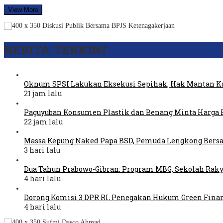
View More
BERITA TERKINI
Oknum SPSI Lakukan Eksekusi Sepihak, Hak Mantan Ka
21 jam lalu
Paguyuban Konsumen Plastik dan Benang Minta Harga 
22 jam lalu
Massa Kepung Naked Papa BSD, Pemuda Lengkong Bers
3 hari lalu
Dua Tahun Prabowo-Gibran: Program MBG, Sekolah Raky
4 hari lalu
Dorong Komisi 3 DPR RI, Penegakan Hukum Green Fina
4 hari lalu