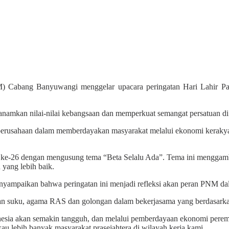
ng Banyuwangi menggelar upacara peringatan Hari Lahir Pancas
namkan nilai-nilai kebangsaan dan memperkuat semangat persatuan di
perusahaan dalam memberdayakan masyarakat melalui ekonomi kerakyat
26 dengan mengusung tema “Beta Selalu Ada”. Tema ini menggamba
 yang lebih baik.
ampaikan bahwa peringatan ini menjadi refleksi akan peran PNM da
suku, agama RAS dan golongan dalam bekerjasama yang berdasarkan P
sia akan semakin tangguh, dan melalui pemberdayaan ekonomi perempu
 lebih banyak masyarakat prasejahtera di wilayah kerja kami.