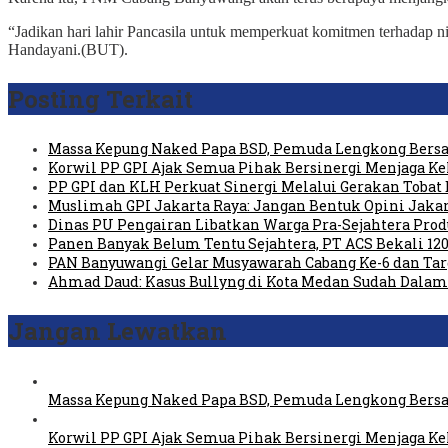
“Jadikan hari lahir Pancasila untuk memperkuat komitmen terhadap nil
Handayani.(BUT).
Posting Terkait
Massa Kepung Naked Papa BSD, Pemuda Lengkong Bersa
Korwil PP GPI Ajak Semua Pihak Bersinergi Menjaga K
PP GPI dan KLH Perkuat Sinergi Melalui Gerakan Tobat 
Muslimah GPI Jakarta Raya: Jangan Bentuk Opini Jaka
Dinas PU Pengairan Libatkan Warga Pra-Sejahtera Pro
Panen Banyak Belum Tentu Sejahtera, PT ACS Bekali 120
PAN Banyuwangi Gelar Musyawarah Cabang Ke-6 dan Ta
Ahmad Daud: Kasus Bullyng di Kota Medan Sudah Dal
Jangan Lewatkan
Massa Kepung Naked Papa BSD, Pemuda Lengkong Bersa
Korwil PP GPI Ajak Semua Pihak Bersinergi Menjaga K