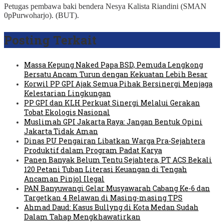
Petugas pembawa baki bendera Nesya Kalista Riandini (SMAN
0pPurwoharjo). (BUT).
Posting Terkait
Massa Kepung Naked Papa BSD, Pemuda Lengkong
Bersatu Ancam Turun dengan Kekuatan Lebih Besar
Korwil PP GPI Ajak Semua Pihak Bersinergi Menjaga
Kelestarian Lingkungan
PP GPI dan KLH Perkuat Sinergi Melalui Gerakan
Tobat Ekologis Nasional
Muslimah GPI Jakarta Raya: Jangan Bentuk Opini
Jakarta Tidak Aman
Dinas PU Pengairan Libatkan Warga Pra-Sejahtera
Produktif dalam Program Padat Karya
Panen Banyak Belum Tentu Sejahtera, PT ACS Bekali
120 Petani Tuban Literasi Keuangan di Tengah
Ancaman Pinjol Ilegal
PAN Banyuwangi Gelar Musyawarah Cabang Ke-6 dan
Targetkan 4 Relawan di Masing-masing TPS
Ahmad Daud: Kasus Bullyng di Kota Medan Sudah
Dalam Tahap Mengkhawatirkan