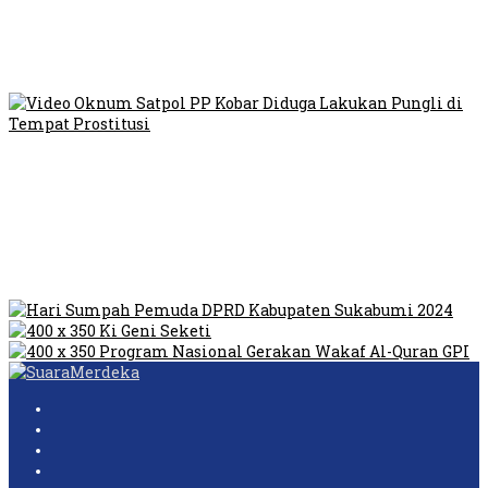
Viral Video Ada Setoran RSUD Bogor Kepada Billabong,
Sekretaris GPI: Kedua Tokoh…
Viral, Ratusan Ojol Geruduk Balaikota DKI Jakarta
Video Oknum Satpol PP Kobar Diduga Lakukan Pungli di
Tempat Prostitusi
Dilarang Kibarkan Sangsaka Merah Putih di Jembatan PIK,
LMP: Ini Masih Teritoria…
Humas Pembangunan Pasar Sibolga Nauli Halangi Tugas
Wartawan Lakukan Peliputan