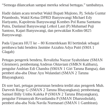
“Semoga dilancarkan sampai mereka selesai bertugas.” tambahnya.
Hadir dalam acara tersebut Wakil Bupati Mujiono, Pj. Sekda Guntur
Priambodo, Wakil Ketua DPRD Banyuwangi Michael Edy
Hariyanto, Kapolresta Banyuwangi Kombes Pol Rama Samtama
Putra, Danlanal Banyuwangi Letkol Laut (P) Muhamad Puji
Santoso, Kajari Banyuwangi, dan perwakilan Kodim 0825
Banyuwangi.
Pada Upacara HUT ke – 80 Kemerdekaan RI bertindak sebagai
pembawa baki bendera Jasmine Azzahra Adya Putri (SMA 1
Glagah)
Petugas pengerek bendera, Revalizha Nazzar Syahzidane (SMAN
Glenmore), pembentang Andreas Oktaviani (SMKN Kalibaru),
pengulur Andrian Edi Chandra (SMAN 1 Giri Taruna Bangsa), dan
pemberi aba-aba Dinar Ayu Wulandari (SMAN 2 Taruna
Bhayangkara).
Di sore hari, petugas penurunan bendera terdiri atas pengerek Muh.
Darvesh Rizqy G (SMAN 2 Taruna Bhayangkara); pembentang
Samuel Billy Umbu Kaleka P (SMAN 2 Taruna Bhayangkara),
pengulur Firmansyah Revanliandra P (SMAN Dharussholah),
pemberi aba-aba Nola Navila Nurmasari (SMAN 1 Gambiran).