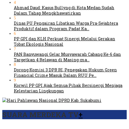
4
Ahmad Daud: Kasus Bullyng di Kota Medan Sudah
Dalam Tahap Mengkhawatirkan
5
Dinas PU Pengairan Libatkan Warga Pra-Sejahtera
Produktif dalam Program Padat Ka…
6
PP GPI dan KLH Perkuat Sinergi Melalui Gerakan
Tobat Ekologis Nasional
7
PAN Banyuwangi Gelar Musyawarah Cabang Ke-6 dan
Targetkan 4 Relawan di Masing-ma…
8
Dorong Komisi 3 DPR RI, Penegakan Hukum Green
Financial Crime Masuk Dalam RUU Pe…
9
Korwil PP GPI Ajak Semua Pihak Bersinergi Menjaga
Kelestarian Lingkungan
SUARA MERDEKA TV
+