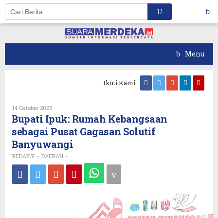
Skip
to
content
Menu
Ikuti Kami
Oleh
14 Oktober 2025
REDAKSI
Bupati Ipuk: Rumah Kebangsaan
sebagai Pusat Gagasan Solutif
Banyuwangi
REDAKSI
DAERAH
-
-