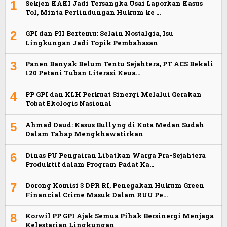
1
Sekjen KAKI Jadi Tersangka Usai Laporkan Kasus
Tol, Minta Perlindungan Hukum ke …
2
GPI dan PII Bertemu: Selain Nostalgia, Isu
Lingkungan Jadi Topik Pembahasan
3
Panen Banyak Belum Tentu Sejahtera, PT ACS Bekali
120 Petani Tuban Literasi Keua…
4
PP GPI dan KLH Perkuat Sinergi Melalui Gerakan
Tobat Ekologis Nasional
5
Ahmad Daud: Kasus Bullyng di Kota Medan Sudah
Dalam Tahap Mengkhawatirkan
6
Dinas PU Pengairan Libatkan Warga Pra-Sejahtera
Produktif dalam Program Padat Ka…
7
Dorong Komisi 3 DPR RI, Penegakan Hukum Green
Financial Crime Masuk Dalam RUU Pe…
8
Korwil PP GPI Ajak Semua Pihak Bersinergi Menjaga
Kelestarian Lingkungan