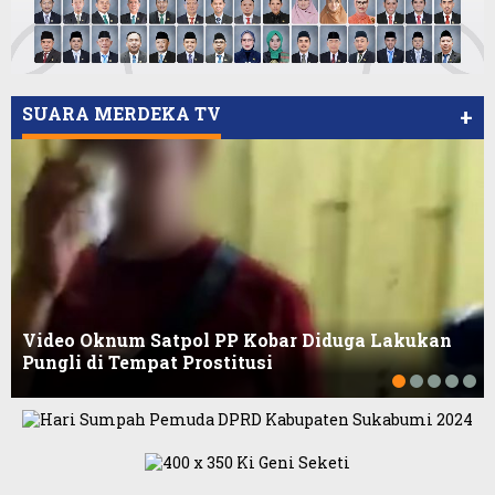
Viral Video Ada Setoran RSUD Bogor Kepada
Viral, Ratusan Ojol Geruduk Balaikota DKI
Billabong, Sekretaris GPI: Kedua Tokoh…
Jakarta
SUARA MERDEKA TV
+
Video Oknum Satpol PP Kobar Diduga Lakukan
Pungli di Tempat Prostitusi