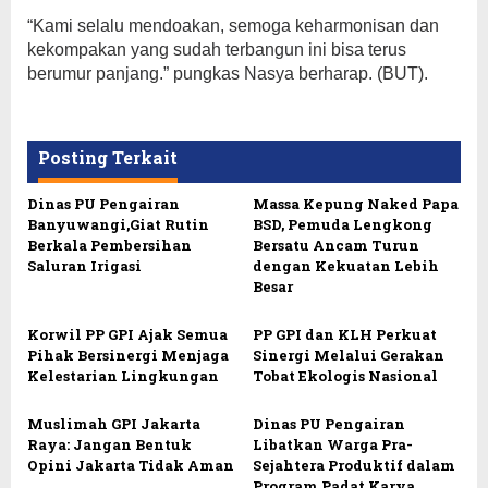
“Kami selalu mendoakan, semoga keharmonisan dan
kekompakan yang sudah terbangun ini bisa terus
berumur panjang.” pungkas Nasya berharap. (BUT).
Posting Terkait
Dinas PU Pengairan
Massa Kepung Naked Papa
Banyuwangi,Giat Rutin
BSD, Pemuda Lengkong
Berkala Pembersihan
Bersatu Ancam Turun
Saluran Irigasi
dengan Kekuatan Lebih
Besar
Korwil PP GPI Ajak Semua
PP GPI dan KLH Perkuat
Pihak Bersinergi Menjaga
Sinergi Melalui Gerakan
Kelestarian Lingkungan
Tobat Ekologis Nasional
Muslimah GPI Jakarta
Dinas PU Pengairan
Raya: Jangan Bentuk
Libatkan Warga Pra-
Opini Jakarta Tidak Aman
Sejahtera Produktif dalam
Program Padat Karya