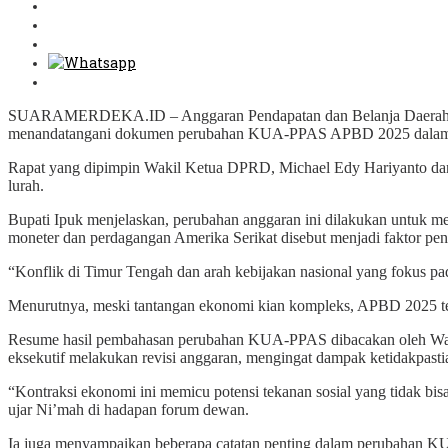
SUARAMERDEKA.ID – Anggaran Pendapatan dan Belanja Daerah (AP
menandatangani dokumen perubahan KUA-PPAS APBD 2025 dalam ra
Rapat yang dipimpin Wakil Ketua DPRD, Michael Edy Hariyanto dan Si
lurah.
Bupati Ipuk menjelaskan, perubahan anggaran ini dilakukan untuk me
moneter dan perdagangan Amerika Serikat disebut menjadi faktor pe
“Konflik di Timur Tengah dan arah kebijakan nasional yang fokus pad
Menurutnya, meski tantangan ekonomi kian kompleks, APBD 2025 tet
Resume hasil pembahasan perubahan KUA-PPAS dibacakan oleh Wak
eksekutif melakukan revisi anggaran, mengingat dampak ketidakpastia
“Kontraksi ekonomi ini memicu potensi tekanan sosial yang tidak bi
ujar Ni’mah di hadapan forum dewan.
Ia juga menyampaikan beberapa catatan penting dalam perubahan KU