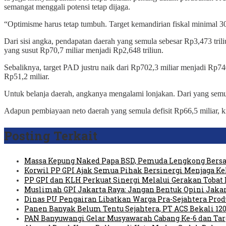
semangat menggali potensi tetap dijaga.
“Optimisme harus tetap tumbuh. Target kemandirian fiskal minimal 30
Dari sisi angka, pendapatan daerah yang semula sebesar Rp3,473 trili
yang susut Rp70,7 miliar menjadi Rp2,648 triliun.
Sebaliknya, target PAD justru naik dari Rp702,3 miliar menjadi Rp740
Rp51,2 miliar.
Untuk belanja daerah, angkanya mengalami lonjakan. Dari yang semul
Adapun pembiayaan neto daerah yang semula defisit Rp66,5 miliar, kin
Posting Terkait
Massa Kepung Naked Papa BSD, Pemuda Lengkong Bersa
Korwil PP GPI Ajak Semua Pihak Bersinergi Menjaga K
PP GPI dan KLH Perkuat Sinergi Melalui Gerakan Tobat 
Muslimah GPI Jakarta Raya: Jangan Bentuk Opini Jaka
Dinas PU Pengairan Libatkan Warga Pra-Sejahtera Pro
Panen Banyak Belum Tentu Sejahtera, PT ACS Bekali 120
PAN Banyuwangi Gelar Musyawarah Cabang Ke-6 dan Ta