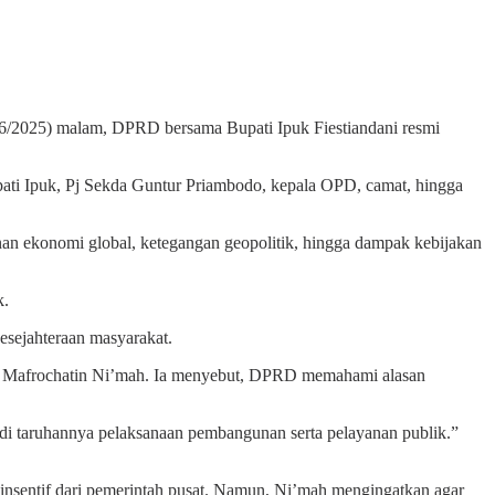
025) malam, DPRD bersama Bupati Ipuk Fiestiandani resmi
upati Ipuk, Pj Sekda Guntur Priambodo, kepala OPD, camat, hingga
anan ekonomi global, ketegangan geopolitik, hingga dampak kebijakan
k.
esejahteraan masyarakat.
 Mafrochatin Ni’mah. Ia menyebut, DPRD memahami alasan
adi taruhannya pelaksanaan pembangunan serta pelayanan publik.”
nsentif dari pemerintah pusat. Namun, Ni’mah mengingatkan agar