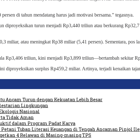
 persen di tahun mendatang harus jadi motivasi bersama.” tegasnya.
un diproyeksikan turun menjadi Rp3,440 triliun atau berkurang Rp32,7 m
,3 miliar, atau meningkat Rp38 miliar (5,41 persen). Sementara, pos l
a Rp3,406 triliun, kini menjadi Rp3,899 triliun—bertambah sekitar Rp4
i diproyeksikan surplus Rp459,2 miliar. Artinya, terjadi kenaikan taj
tu Ancam Turun dengan Kekuatan Lebih Besar
elestarian Lingkungan
Ekologis Nasional
rta Tidak Aman
duktif dalam Program Padat Karya
 Petani Tuban Literasi Keuangan di Tengah Ancaman Pinjol Ile
rgetkan 4 Relawan di Masing-masing TPS