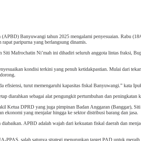
BD) Banyuwangi tahun 2025 mengalami penyesuaian. Rabu (18/6/2
pat paripurna yang berlangsung dinamis.
ti Mafrochatin Ni’mah ini dihadiri seluruh anggota lintas fraksi, B
nyesuaikan kondisi terkini yang penuh ketidakpastian. Mulai dari tek
ndorong.
a efisiensi, turut memengaruhi kapasitas fiskal Banyuwangi.” kata Ipu
ap diarahkan sebagai alat pengungkit pertumbuhan dan peningkatan k
il Ketua DPRD yang juga pimpinan Badan Anggaran (Banggar), Siti
n ekonomi yang menjalar hingga ke sektor distribusi barang dan jasa.
sa diabaikan. APBD adalah wajah dari kekuatan fiskal daerah dan menj
A-PPAS, salah satunya strategi menurunkan target PAD untuk meraih i