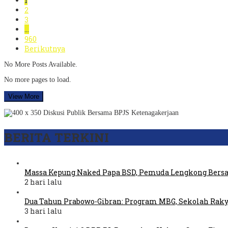
1
2
3
…
960
Berikutnya
No More Posts Available.
No more pages to load.
View More
BERITA TERKINI
Massa Kepung Naked Papa BSD, Pemuda Lengkong Bers
2 hari lalu
Dua Tahun Prabowo-Gibran: Program MBG, Sekolah Raky
3 hari lalu