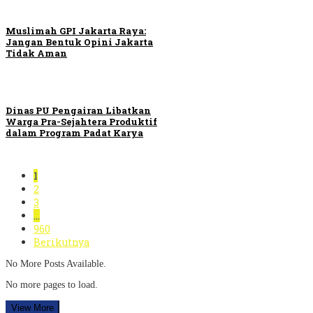
Muslimah GPI Jakarta Raya:
Jangan Bentuk Opini Jakarta
Tidak Aman
Dinas PU Pengairan Libatkan
Warga Pra-Sejahtera Produktif
dalam Program Padat Karya
1
2
3
…
960
Berikutnya
No More Posts Available.
No more pages to load.
View More