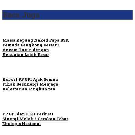
Baca Juga
Massa Kepung Naked Papa BSD,
Pemuda Lengkong Bersatu
Ancam Turun dengan
Kekuatan Lebih Besar
Korwil PP GPI Ajak Semua
Pihak Bersinergi Menjaga
Kelestarian Lingkungan
PP GPI dan KLH Perkuat
Sinergi Melalui Gerakan Tobat
Ekologis Nasional