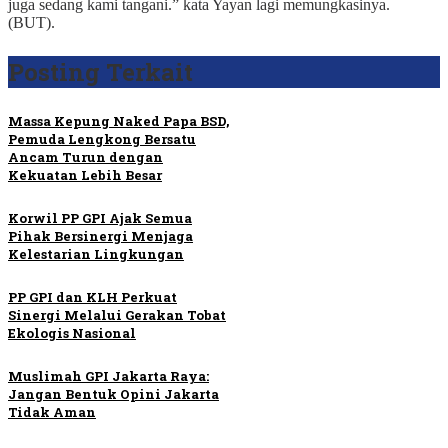
juga sedang kami tangani.” kata Yayan lagi memungkasinya.
(BUT).
Posting Terkait
Massa Kepung Naked Papa BSD,
Pemuda Lengkong Bersatu
Ancam Turun dengan
Kekuatan Lebih Besar
Korwil PP GPI Ajak Semua
Pihak Bersinergi Menjaga
Kelestarian Lingkungan
PP GPI dan KLH Perkuat
Sinergi Melalui Gerakan Tobat
Ekologis Nasional
Muslimah GPI Jakarta Raya:
Jangan Bentuk Opini Jakarta
Tidak Aman