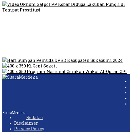
Video Oknum Satpol PP Kobar Diduga Lakukan Pungli di
Tempat Prostitusi
Dilarang Kibarkan Sangsaka Merah Putih di Jembatan PIK,
LMP: Ini Masih Teritoria…
Humas Pembangunan Pasar Sibolga Nauli Halangi Tugas
Wartawan Lakukan Peliputan
SuaraMerdeka
Redaksi
Disclaimer
Privacy Policy