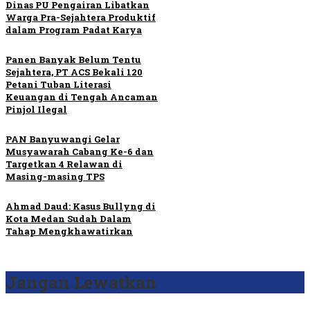
Dinas PU Pengairan Libatkan
Warga Pra-Sejahtera Produktif
dalam Program Padat Karya
Panen Banyak Belum Tentu
Sejahtera, PT ACS Bekali 120
Petani Tuban Literasi
Keuangan di Tengah Ancaman
Pinjol Ilegal
PAN Banyuwangi Gelar
Musyawarah Cabang Ke-6 dan
Targetkan 4 Relawan di
Masing-masing TPS
Ahmad Daud: Kasus Bullyng di
Kota Medan Sudah Dalam
Tahap Mengkhawatirkan
Jangan Lewatkan