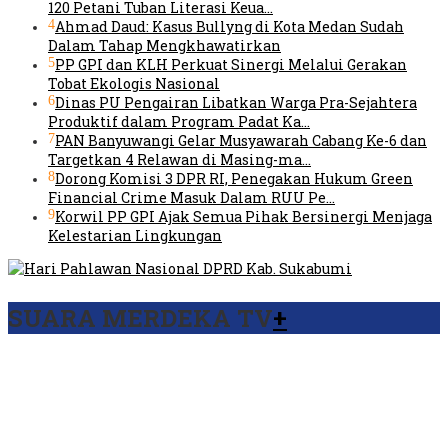
120 Petani Tuban Literasi Keua…
4
Ahmad Daud: Kasus Bullyng di Kota Medan Sudah
Dalam Tahap Mengkhawatirkan
5
PP GPI dan KLH Perkuat Sinergi Melalui Gerakan
Tobat Ekologis Nasional
6
Dinas PU Pengairan Libatkan Warga Pra-Sejahtera
Produktif dalam Program Padat Ka…
7
PAN Banyuwangi Gelar Musyawarah Cabang Ke-6 dan
Targetkan 4 Relawan di Masing-ma…
8
Dorong Komisi 3 DPR RI, Penegakan Hukum Green
Financial Crime Masuk Dalam RUU Pe…
9
Korwil PP GPI Ajak Semua Pihak Bersinergi Menjaga
Kelestarian Lingkungan
SUARA MERDEKA TV
+
Viral Video Ada Setoran RSUD Bogor Kepada Billabong,
Sekretaris GPI: Kedua Tokoh…
Viral, Ratusan Ojol Geruduk Balaikota DKI Jakarta