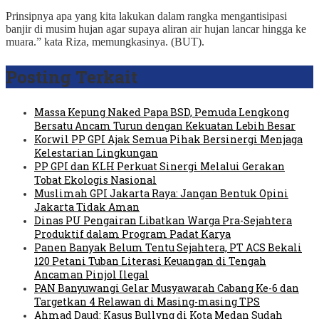
Prinsipnya apa yang kita lakukan dalam rangka mengantisipasi
banjir di musim hujan agar supaya aliran air hujan lancar hingga ke
muara.” kata Riza, memungkasinya. (BUT).
Posting Terkait
Massa Kepung Naked Papa BSD, Pemuda Lengkong
Bersatu Ancam Turun dengan Kekuatan Lebih Besar
Korwil PP GPI Ajak Semua Pihak Bersinergi Menjaga
Kelestarian Lingkungan
PP GPI dan KLH Perkuat Sinergi Melalui Gerakan
Tobat Ekologis Nasional
Muslimah GPI Jakarta Raya: Jangan Bentuk Opini
Jakarta Tidak Aman
Dinas PU Pengairan Libatkan Warga Pra-Sejahtera
Produktif dalam Program Padat Karya
Panen Banyak Belum Tentu Sejahtera, PT ACS Bekali
120 Petani Tuban Literasi Keuangan di Tengah
Ancaman Pinjol Ilegal
PAN Banyuwangi Gelar Musyawarah Cabang Ke-6 dan
Targetkan 4 Relawan di Masing-masing TPS
Ahmad Daud: Kasus Bullyng di Kota Medan Sudah