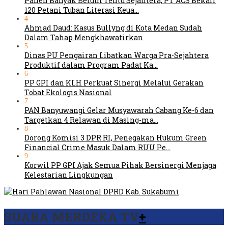
Panen Banyak Belum Tentu Sejahtera, PT ACS Bekali
120 Petani Tuban Literasi Keua…
4
Ahmad Daud: Kasus Bullyng di Kota Medan Sudah
Dalam Tahap Mengkhawatirkan
5
Dinas PU Pengairan Libatkan Warga Pra-Sejahtera
Produktif dalam Program Padat Ka…
6
PP GPI dan KLH Perkuat Sinergi Melalui Gerakan
Tobat Ekologis Nasional
7
PAN Banyuwangi Gelar Musyawarah Cabang Ke-6 dan
Targetkan 4 Relawan di Masing-ma…
8
Dorong Komisi 3 DPR RI, Penegakan Hukum Green
Financial Crime Masuk Dalam RUU Pe…
9
Korwil PP GPI Ajak Semua Pihak Bersinergi Menjaga
Kelestarian Lingkungan
SUARA MERDEKA TV
+