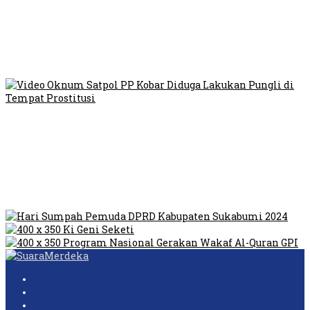
Viral Video Ada Setoran RSUD Bogor Kepada Billabong,
Sekretaris GPI: Kedua Tokoh…
Viral, Ratusan Ojol Geruduk Balaikota DKI Jakarta
Video Oknum Satpol PP Kobar Diduga Lakukan Pungli di
Tempat Prostitusi
Dilarang Kibarkan Sangsaka Merah Putih di Jembatan PIK,
LMP: Ini Masih Teritoria…
Humas Pembangunan Pasar Sibolga Nauli Halangi Tugas
Wartawan Lakukan Peliputan