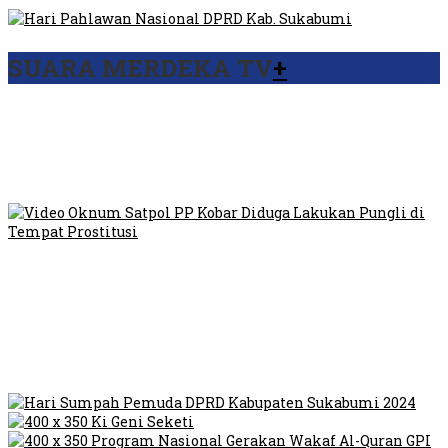
SUARA MERDEKA TV
+
Viral Video Ada Setoran RSUD Bogor Kepada Billabong,
Sekretaris GPI: Kedua Tokoh…
Viral, Ratusan Ojol Geruduk Balaikota DKI Jakarta
Video Oknum Satpol PP Kobar Diduga Lakukan Pungli di
Tempat Prostitusi
Dilarang Kibarkan Sangsaka Merah Putih di Jembatan PIK,
LMP: Ini Masih Teritoria…
Humas Pembangunan Pasar Sibolga Nauli Halangi Tugas
Wartawan Lakukan Peliputan