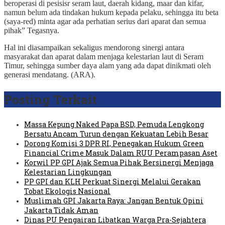
beroperasi di pesisisr seram laut, daerah kidang, maar dan kifar,
namun belum ada tindakan hukum kepada pelaku, sehingga itu beta
(saya-red) minta agar ada perhatian serius dari aparat dan semua
pihak” Tegasnya.
Hal ini diasampaikan sekaligus mendorong sinergi antara
masyarakat dan aparat dalam menjaga kelestarian laut di Seram
Timur, sehingga sumber daya alam yang ada dapat dinikmati oleh
generasi mendatang. (ARA).
Posting Terkait
Massa Kepung Naked Papa BSD, Pemuda Lengkong
Bersatu Ancam Turun dengan Kekuatan Lebih Besar
Dorong Komisi 3 DPR RI, Penegakan Hukum Green
Financial Crime Masuk Dalam RUU Perampasan Aset
Korwil PP GPI Ajak Semua Pihak Bersinergi Menjaga
Kelestarian Lingkungan
PP GPI dan KLH Perkuat Sinergi Melalui Gerakan
Tobat Ekologis Nasional
Muslimah GPI Jakarta Raya: Jangan Bentuk Opini
Jakarta Tidak Aman
Dinas PU Pengairan Libatkan Warga Pra-Sejahtera