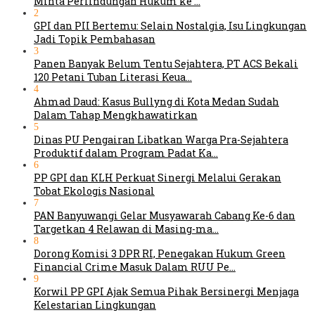
Minta Perlindungan Hukum ke …
2
GPI dan PII Bertemu: Selain Nostalgia, Isu Lingkungan
Jadi Topik Pembahasan
3
Panen Banyak Belum Tentu Sejahtera, PT ACS Bekali
120 Petani Tuban Literasi Keua…
4
Ahmad Daud: Kasus Bullyng di Kota Medan Sudah
Dalam Tahap Mengkhawatirkan
5
Dinas PU Pengairan Libatkan Warga Pra-Sejahtera
Produktif dalam Program Padat Ka…
6
PP GPI dan KLH Perkuat Sinergi Melalui Gerakan
Tobat Ekologis Nasional
7
PAN Banyuwangi Gelar Musyawarah Cabang Ke-6 dan
Targetkan 4 Relawan di Masing-ma…
8
Dorong Komisi 3 DPR RI, Penegakan Hukum Green
Financial Crime Masuk Dalam RUU Pe…
9
Korwil PP GPI Ajak Semua Pihak Bersinergi Menjaga
Kelestarian Lingkungan