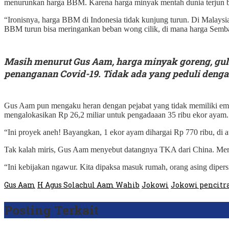
menurunkan harga BBM. Karena harga minyak mentah dunia terjun 
“Ironisnya, harga BBM di Indonesia tidak kunjung turun. Di Malaysia 
BBM turun bisa meringankan beban wong cilik, di mana harga Semb
Masih menurut Gus Aam, harga minyak goreng, gula, 
penanganan Covid-19. Tidak ada yang peduli denga
Gus Aam pun mengaku heran dengan pejabat yang tidak memiliki em
mengalokasikan Rp 26,2 miliar untuk pengadaaan 35 ribu ekor ayam.
“Ini proyek aneh! Bayangkan, 1 ekor ayam dihargai Rp 770 ribu, di a
Tak kalah miris, Gus Aam menyebut datangnya TKA dari China. Mereka d
“Ini kebijakan ngawur. Kita dipaksa masuk rumah, orang asing dipers
Gus Aam
H Agus Solachul Aam Wahib
Jokowi
Jokowi pencitr
Posting Terkait