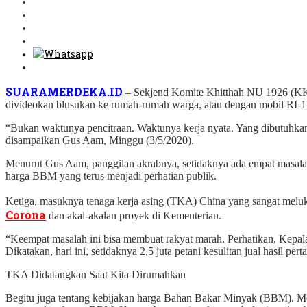
SUARAMERDEKA.ID
– Sekjend Komite Khitthah NU 1926 (KKN
divideokan blusukan ke rumah-rumah warga, atau dengan mobil RI-1 b
“Bukan waktunya pencitraan. Waktunya kerja nyata. Yang dibutuhkan
disampaikan Gus Aam, Minggu (3/5/2020).
Menurut Gus Aam, panggilan akrabnya, setidaknya ada empat masalah s
harga BBM yang terus menjadi perhatian publik.
Ketiga, masuknya tenaga kerja asing (TKA) China yang sangat melu
Corona
dan akal-akalan proyek di Kementerian.
“Keempat masalah ini bisa membuat rakyat marah. Perhatikan, Kep
Dikatakan, hari ini, setidaknya 2,5 juta petani kesulitan jual hasil per
TKA Didatangkan Saat Kita Dirumahkan
Begitu juga tentang kebijakan harga Bahan Bakar Minyak (BBM). Me