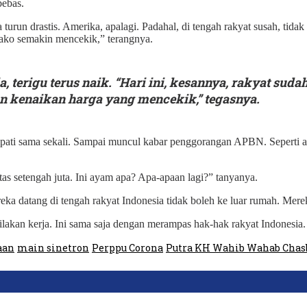
bebas.
turun drastis. Amerika, apalagi. Padahal, di tengah rakyat susah, tida
ako semakin mencekik,” terangnya.
terigu terus naik. “Hari ini, kesannya, rakyat sud
n kenaikan harga yang mencekik,” tegasnya.
pati sama sekali. Sampai muncul kabar penggorangan APBN. Seperti
tas setengah juta. Ini ayam apa? Apa-apaan lagi?” tanyanya.
atang di tengah rakyat Indonesia tidak boleh ke luar rumah. Mereka car
ilakan kerja. Ini sama saja dengan merampas hak-hak rakyat Indonesia.
aan
main sinetron
Perppu Corona
Putra KH Wahib Wahab Chas