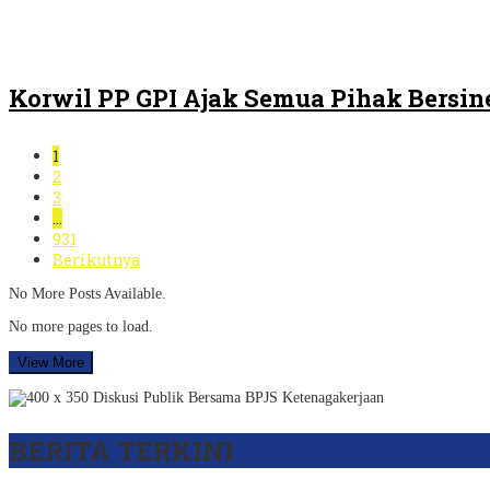
Korwil PP GPI Ajak Semua Pihak Bersin
1
2
3
…
931
Berikutnya
No More Posts Available.
No more pages to load.
View More
BERITA TERKINI