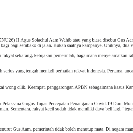
U26) H Agus Solachul Aam Wahib atau yang biasa disebut Gus Aam W
agi-bagi sembako di jalan. Bukan saatnya kampanye. Uniknya, dua vid
 rakyat sekarang, kebijakan pemerintah, bagaimana menyelamatkan rak
erius yang tengah menjadi perhatian rakyat Indonesia. Pertama, ancam
kai wong cilik. Keempat, penggarongan APBN sebagaimana kasus Kartu
ala Pelaksana Gugus Tugas Percepatan Penanganan Covid-19 Doni Mona
tanian. Sementara, rakyat kecil sudah tidak memiliki daya beli lagi,” teg
nurut Gus Aam, pemerintah tidak boleh menutup mata. Di negara man