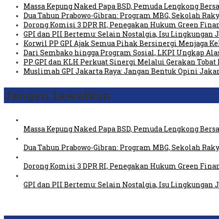
Massa Kepung Naked Papa BSD, Pemuda Lengkong Bersa
Dua Tahun Prabowo-Gibran: Program MBG, Sekolah Raky
Dorong Komisi 3 DPR RI, Penegakan Hukum Green Fin
GPI dan PII Bertemu: Selain Nostalgia, Isu Lingkungan
Korwil PP GPI Ajak Semua Pihak Bersinergi Menjaga K
Dari Sembako hingga Program Sosial, LKPI Ungkap Ala
PP GPI dan KLH Perkuat Sinergi Melalui Gerakan Tobat 
Muslimah GPI Jakarta Raya: Jangan Bentuk Opini Jaka
Jangan Lewatkan
Massa Kepung Naked Papa BSD, Pemuda Lengkong Bersa
Dua Tahun Prabowo-Gibran: Program MBG, Sekolah Raky
Dorong Komisi 3 DPR RI, Penegakan Hukum Green Fin
GPI dan PII Bertemu: Selain Nostalgia, Isu Lingkungan