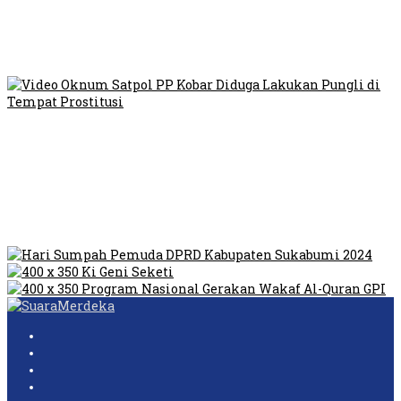
Viral Video Ada Setoran RSUD Bogor Kepada Billabong,
Sekretaris GPI: Kedua Tokoh…
Viral, Ratusan Ojol Geruduk Balaikota DKI Jakarta
Video Oknum Satpol PP Kobar Diduga Lakukan Pungli di
Tempat Prostitusi
Dilarang Kibarkan Sangsaka Merah Putih di Jembatan PIK,
LMP: Ini Masih Teritoria…
Humas Pembangunan Pasar Sibolga Nauli Halangi Tugas
Wartawan Lakukan Peliputan