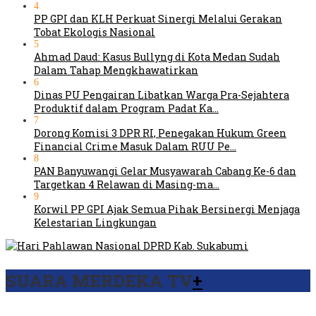
4
PP GPI dan KLH Perkuat Sinergi Melalui Gerakan
Tobat Ekologis Nasional
5
Ahmad Daud: Kasus Bullyng di Kota Medan Sudah
Dalam Tahap Mengkhawatirkan
6
Dinas PU Pengairan Libatkan Warga Pra-Sejahtera
Produktif dalam Program Padat Ka…
7
Dorong Komisi 3 DPR RI, Penegakan Hukum Green
Financial Crime Masuk Dalam RUU Pe…
8
PAN Banyuwangi Gelar Musyawarah Cabang Ke-6 dan
Targetkan 4 Relawan di Masing-ma…
9
Korwil PP GPI Ajak Semua Pihak Bersinergi Menjaga
Kelestarian Lingkungan
SUARA MERDEKA TV
+