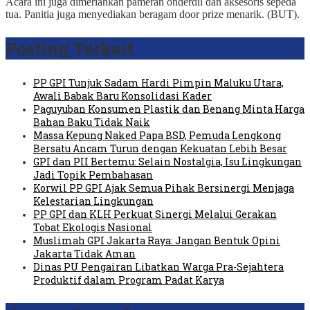
Acara ini juga dimeriahkan pameran onderdil dan aksesoris sepeda
tua. Panitia juga menyediakan beragam door prize menarik. (BUT).
Posting Terkait
PP GPI Tunjuk Sadam Hardi Pimpin Maluku Utara,
Awali Babak Baru Konsolidasi Kader
Paguyuban Konsumen Plastik dan Benang Minta Harga
Bahan Baku Tidak Naik
Massa Kepung Naked Papa BSD, Pemuda Lengkong
Bersatu Ancam Turun dengan Kekuatan Lebih Besar
GPI dan PII Bertemu: Selain Nostalgia, Isu Lingkungan
Jadi Topik Pembahasan
Korwil PP GPI Ajak Semua Pihak Bersinergi Menjaga
Kelestarian Lingkungan
PP GPI dan KLH Perkuat Sinergi Melalui Gerakan
Tobat Ekologis Nasional
Muslimah GPI Jakarta Raya: Jangan Bentuk Opini
Jakarta Tidak Aman
Dinas PU Pengairan Libatkan Warga Pra-Sejahtera
Produktif dalam Program Padat Karya