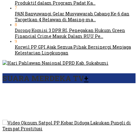
Produktif dalam Program Padat Ka…
7
PAN Banyuwangi Gelar Musyawarah Cabang Ke-6 dan
Targetkan 4 Relawan di Masing-ma…
8
Dorong Komisi 3 DPR RI, Penegakan Hukum Green
Financial Crime Masuk Dalam RUU Pe…
9
Korwil PP GPI Ajak Semua Pihak Bersinergi Menjaga
Kelestarian Lingkungan
SUARA MERDEKA TV
+
Viral Video Ada Setoran RSUD Bogor Kepada Billabong,
Sekretaris GPI: Kedua Tokoh…
Viral, Ratusan Ojol Geruduk Balaikota DKI Jakarta
Video Oknum Satpol PP Kobar Diduga Lakukan Pungli di