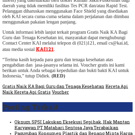
illness) yang dikeluarkan oleh dokter Rumah Sakit/Puskesmas bagi
daerah yang tidak memiliki fasilitas Tes PCR dan/atau Rapid Test.
Pelanggan diharuskan menggunakan Face Shield yang disediakan
oleh KAI secara cuma-cuma selama dalam perjalanan dan diimbau
menggunakan pakaian lengan panjang.
Untuk informasi lebih lanjut terkait program Gratis Naik KA Bagi
Guru dan Tenaga Kesehatan ini, masyarakat dapat menghubungi
Contact Center KAI melalui telepon di (021)121, email cs@kai.id,
KAI121
atau media sosial
.
“Terima kasih kepada para guru dan tenaga kesehatan atas
pengabdian dan jasa-jasanya selama ini. Voucher gratis ini kami
berikan untuk Anda sebagai kepedulian dan bukti bakti KAI untuk
Indonesia,” tutup Didiek.
(RED)
Gratis Naik KA Bagi Guru dan Tenaga Kesehatan
Kereta Api
Naik Kereta Api Gratis
Voucher
Posting Terkait
Oknum SPSI Lakukan Eksekusi Sepihak, Hak Mantan
Karyawan PT Matahari Sentosa Jaya Terabaikan
Paguyuban Konsumen Plastik dan Benang Minta Harga