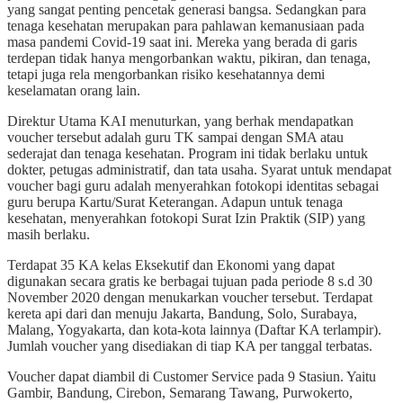
yang sangat penting pencetak generasi bangsa. Sedangkan para
tenaga kesehatan merupakan para pahlawan kemanusiaan pada
masa pandemi Covid-19 saat ini. Mereka yang berada di garis
terdepan tidak hanya mengorbankan waktu, pikiran, dan tenaga,
tetapi juga rela mengorbankan risiko kesehatannya demi
keselamatan orang lain.
Direktur Utama KAI menuturkan, yang berhak mendapatkan
voucher tersebut adalah guru TK sampai dengan SMA atau
sederajat dan tenaga kesehatan. Program ini tidak berlaku untuk
dokter, petugas administratif, dan tata usaha. Syarat untuk mendapat
voucher bagi guru adalah menyerahkan fotokopi identitas sebagai
guru berupa Kartu/Surat Keterangan. Adapun untuk tenaga
kesehatan, menyerahkan fotokopi Surat Izin Praktik (SIP) yang
masih berlaku.
Terdapat 35 KA kelas Eksekutif dan Ekonomi yang dapat
digunakan secara gratis ke berbagai tujuan pada periode 8 s.d 30
November 2020 dengan menukarkan voucher tersebut. Terdapat
kereta api dari dan menuju Jakarta, Bandung, Solo, Surabaya,
Malang, Yogyakarta, dan kota-kota lainnya (Daftar KA terlampir).
Jumlah voucher yang disediakan di tiap KA per tanggal terbatas.
Voucher dapat diambil di Customer Service pada 9 Stasiun. Yaitu
Gambir, Bandung, Cirebon, Semarang Tawang, Purwokerto,