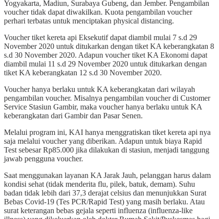
Yogyakarta, Madiun, Surabaya Gubeng, dan Jember. Pengambilan
voucher tidak dapat diwakilkan. Kuota pengambilan voucher
perhari terbatas untuk menciptakan physical distancing.
Voucher tiket kereta api Eksekutif dapat diambil mulai 7 s.d 29
November 2020 untuk ditukarkan dengan tiket KA keberangkatan 8
s.d 30 November 2020. Adapun voucher tiket KA Ekonomi dapat
diambil mulai 11 s.d 29 November 2020 untuk ditukarkan dengan
tiket KA keberangkatan 12 s.d 30 November 2020.
Voucher hanya berlaku untuk KA keberangkatan dari wilayah
pengambilan voucher. Misalnya pengambilan voucher di Customer
Service Stasiun Gambir, maka voucher hanya berlaku untuk KA
keberangkatan dari Gambir dan Pasar Senen.
Melalui program ini, KAI hanya menggratiskan tiket kereta api nya
saja melalui voucher yang diberikan. Adapun untuk biaya Rapid
Test sebesar Rp85.000 jika dilakukan di stasiun, menjadi tanggung
jawab pengguna voucher.
Saat menggunakan layanan KA Jarak Jauh, pelanggan harus dalam
kondisi sehat (tidak menderita flu, pilek, batuk, demam). Suhu
badan tidak lebih dari 37,3 derajat celsius dan menunjukkan Surat
Bebas Covid-19 (Tes PCR/Rapid Test) yang masih berlaku. Atau
surat keterangan bebas gejala seperti influenza (influenza-like