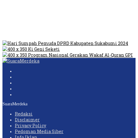
Tempat Prostitusi
Dilarang Kibarkan Sangsaka Merah Putih di Jembatan PIK,
LMP: Ini Masih Teritoria…
Humas Pembangunan Pasar Sibolga Nauli Halangi Tugas
Wartawan Lakukan Peliputan
SuaraMerdeka
Redaksi
Disclaimer
Privacy Policy
Pedoman Media Siber
Info Iklan