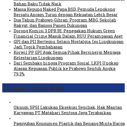
Bahan Baku Tidak Naik
Massa Kepung Naked Papa BSD, Pemuda Lengkong
Bersatu Ancam Turun dengan Kekuatan Lebih Besar
Dua Tahun Prabowo-Gibran: Program MBG, Sekolah
Rakyat, dan Bansos Panen Dukungan
Dorong Komisi 3 DPR RI, Penegakan Hukum Green
Financial Crime Masuk Dalam RUU Perampasan Aset
GPI dan PII Bertemu: Selain Nostalgia, Isu Lingkungan
Jadi Topik Pembahasan
Korwil PP GPI Ajak Semua Pihak Bersinergi Menjaga
Kelestarian Lingkungan
Dari Sembako hingga Program Sosial, LKPI Ungkap
Alasan Kepuasan Publik ke Prabowo Sentuh Angka
79,3%
Jangan Lewatkan
Oknum SPSI Lakukan Eksekusi Sepihak, Hak Mantan
Karyawan PT Matahari Sentosa Jaya Terabaikan
Paguyuban Konsumen Plastik dan Benang Minta Harga