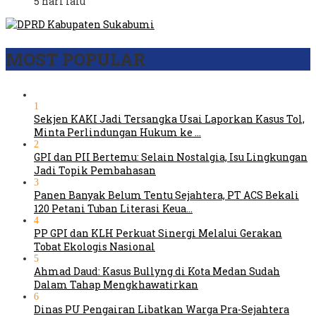
5 hari lalu
MOST POPULAR
1
Sekjen KAKI Jadi Tersangka Usai Laporkan Kasus Tol,
Minta Perlindungan Hukum ke …
2
GPI dan PII Bertemu: Selain Nostalgia, Isu Lingkungan
Jadi Topik Pembahasan
3
Panen Banyak Belum Tentu Sejahtera, PT ACS Bekali
120 Petani Tuban Literasi Keua…
4
PP GPI dan KLH Perkuat Sinergi Melalui Gerakan
Tobat Ekologis Nasional
5
Ahmad Daud: Kasus Bullyng di Kota Medan Sudah
Dalam Tahap Mengkhawatirkan
6
Dinas PU Pengairan Libatkan Warga Pra-Sejahtera