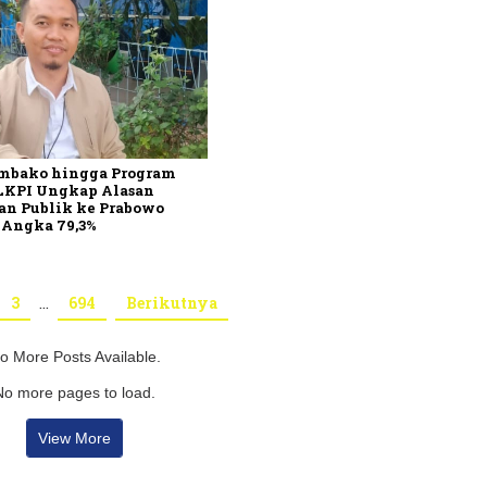
embako hingga Program
 LKPI Ungkap Alasan
an Publik ke Prabowo
 Angka 79,3%
3
…
694
Berikutnya
o More Posts Available.
No more pages to load.
View More