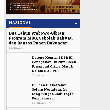
NASIONAL
+
Dua Tahun Prabowo-Gibran:
Program MBG, Sekolah Rakyat,
dan Bansos Panen Dukungan
3 Hari Lalu
Dorong Komisi 3 DPR RI,
Penegakan Hukum Green
Financial Crime Masuk
Dalam RUU Pe…
3 Hari Lalu
GPI dan PII Bertemu:
Selain Nostalgia, Isu
Lingkungan Jadi Topik
Pembahasan
3 Hari Lalu