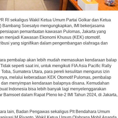
I sekaligus Wakil Ketua Umum Partai Golkar dan Ketua
MI) Bambang Soesatyo mengungkapkan, IMI bekerjasama
 persiapan pemanfaatan kawasan Pulomas, Jakarta yang
kan menjadi Kawasan Ekonomi Khusus (KEK) otomotif.
ibusi yang signifikan dalam pengembangan olahraga dan
 para pembalap akan lebih mudah memasukan kendaraan balap
Tidak seperti saat ini, untuk mengikuti FIA Asia Pacific Rally
Toba, Sumatera Utara, para pereli kesulitan mengurus izin
inya, melalui keberadaan KEK Otomotif Pulomas, pembalap
dan menyimpan kendaraan balapnya disana. Kemudahan
buat Indonesia bisa lebih banyak lagi menyelenggarakan
jar Bamsoet dalam Rapat Pleno ke-2 IMI Tahun 2024, di Jakarta,
ntara lain, Badan Pengawas sekaligus Plt Bendahara Umum
ganisasi M Riyanto, Wakil Ketua Umum Olahraga Mobil Ananda