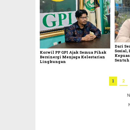
Dari S
Sosial,
Korwil PP GPI Ajak Semua Pihak
Kepuas
Bersinergi Menjaga Kelestarian
Sentuh
Lingkungan
1
2
N