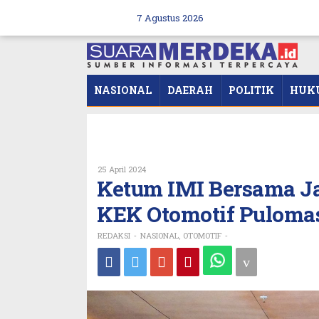
Skip
to
7 Agustus 2026
content
NASIONAL
DAERAH
POLITIK
HUK
Oleh
25 April 2024
REDAKSI
Ketum IMI Bersama J
KEK Otomotif Pulomas
REDAKSI
NASIONAL
OTOMOTIF
-
,
-