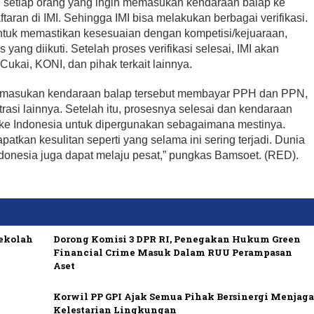
 setiap orang yang ingin memasukan kendaraan balap ke
aran di IMI. Sehingga IMI bisa melakukan berbagai verifikasi.
 untuk memastikan kesesuaian dengan kompetisi/kejuaraan,
s yang diikuti. Setelah proses verifikasi selesai, IMI akan
ukai, KONI, dan pihak terkait lainnya.
 memasukan kendaraan balap tersebut membayar PPH dan PPN,
rasi lainnya. Setelah itu, prosesnya selesai dan kendaraan
ke Indonesia untuk dipergunakan sebagaimana mestinya.
tkan kesulitan seperti yang selama ini sering terjadi. Dunia
Indonesia juga dapat melaju pesat,” pungkas Bamsoet. (RED).
Sekolah
Dorong Komisi 3 DPR RI, Penegakan Hukum Green
Financial Crime Masuk Dalam RUU Perampasan
Aset
Korwil PP GPI Ajak Semua Pihak Bersinergi Menjag
Kelestarian Lingkungan