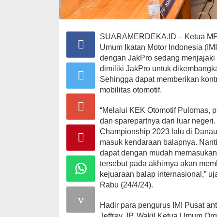
SUARAMERDEKA.ID – Ketua MPR R
Umum Ikatan Motor Indonesia (I
dengan JakPro sedang menjajaki
dimiliki JakPro untuk dikembang
Sehingga dapat memberikan kontr
mobilitas otomotif.
“Melalui KEK Otomotif Pulomas,
dan sparepartnya dari luar negeri. 
Championship 2023 lalu di Danau 
masuk kendaraan balapnya. Nant
dapat dengan mudah memasukan 
tersebut pada akhirnya akan mem
kejuaraan balap internasional,” u
Rabu (24/4/24).
Hadir para pengurus IMI Pusat a
Jeffrey JP, Wakil Ketua Umum Or