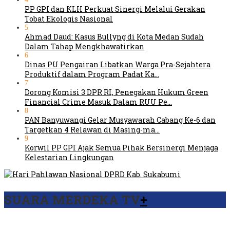
PP GPI dan KLH Perkuat Sinergi Melalui Gerakan
Tobat Ekologis Nasional
5
Ahmad Daud: Kasus Bullyng di Kota Medan Sudah
Dalam Tahap Mengkhawatirkan
6
Dinas PU Pengairan Libatkan Warga Pra-Sejahtera
Produktif dalam Program Padat Ka…
7
Dorong Komisi 3 DPR RI, Penegakan Hukum Green
Financial Crime Masuk Dalam RUU Pe…
8
PAN Banyuwangi Gelar Musyawarah Cabang Ke-6 dan
Targetkan 4 Relawan di Masing-ma…
9
Korwil PP GPI Ajak Semua Pihak Bersinergi Menjaga
Kelestarian Lingkungan
SUARA MERDEKA TV
+