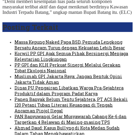
‎”Demi memberi kesempatan luas pada seluruh komponen
masyarakat terlibat aktif dan dapat menikmati berdirinya Kawasan
Industri Terpadu Batang,” ungkap mantan Bupati Batang itu. (ELC)
Posting Terkait
Massa Kepung Naked Papa BSD, Pemuda Lengkong
Bersatu Ancam Turun dengan Kekuatan Lebih Besar
Korwil PP GPI Ajak Semua Pihak Bersinergi Menjaga
Kelestarian Lingkungan
PP GPI dan KLH Perkuat Sinergi Melalui Gerakan
Tobat Ekologis Nasional
Muslimah GPI Jakarta Raya: Jangan Bentuk Opini
Jakarta Tidak Aman
Dinas PU Pengairan Libatkan Warga Pra-Sejahtera
Produktif dalam Program Padat Karya
Panen Banyak Belum Tentu Sejahtera, PT ACS Bekali
120 Petani Tuban Literasi Keuangan di Tengah
Ancaman Pinjol Ilegal
PAN Banyuwangi Gelar Musyawarah Cabang Ke-6 dan
Targetkan 4 Relawan di Masing-masing TPS
Ahmad Daud: Kasus Bullyng di Kota Medan Sudah
Dalam Tahap Mengkhawatirkan