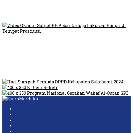
Viral Video Ada Setoran RSUD Bogor Kepada Billabong,
Sekretaris GPI: Kedua Tokoh…
Viral, Ratusan Ojol Geruduk Balaikota DKI Jakarta
Video Oknum Satpol PP Kobar Diduga Lakukan Pungli di
Tempat Prostitusi
Dilarang Kibarkan Sangsaka Merah Putih di Jembatan PIK,
LMP: Ini Masih Teritoria…
Humas Pembangunan Pasar Sibolga Nauli Halangi Tugas
Wartawan Lakukan Peliputan