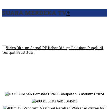
SUARA MERDEKA TV
+
Viral Video Ada Setoran RSUD Bogor Kepada Billabong,
Sekretaris GPI: Kedua Tokoh…
Viral, Ratusan Ojol Geruduk Balaikota DKI Jakarta
Video Oknum Satpol PP Kobar Diduga Lakukan Pungli di
Tempat Prostitusi
Dilarang Kibarkan Sangsaka Merah Putih di Jembatan PIK,
LMP: Ini Masih Teritoria…
Humas Pembangunan Pasar Sibolga Nauli Halangi Tugas
Wartawan Lakukan Peliputan