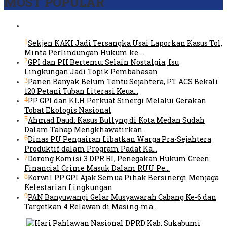
MOST POPULAR
1
Sekjen KAKI Jadi Tersangka Usai Laporkan Kasus Tol,
Minta Perlindungan Hukum ke …
2
GPI dan PII Bertemu: Selain Nostalgia, Isu
Lingkungan Jadi Topik Pembahasan
3
Panen Banyak Belum Tentu Sejahtera, PT ACS Bekali
120 Petani Tuban Literasi Keua…
4
PP GPI dan KLH Perkuat Sinergi Melalui Gerakan
Tobat Ekologis Nasional
5
Ahmad Daud: Kasus Bullyng di Kota Medan Sudah
Dalam Tahap Mengkhawatirkan
6
Dinas PU Pengairan Libatkan Warga Pra-Sejahtera
Produktif dalam Program Padat Ka…
7
Dorong Komisi 3 DPR RI, Penegakan Hukum Green
Financial Crime Masuk Dalam RUU Pe…
8
Korwil PP GPI Ajak Semua Pihak Bersinergi Menjaga
Kelestarian Lingkungan
9
PAN Banyuwangi Gelar Musyawarah Cabang Ke-6 dan
Targetkan 4 Relawan di Masing-ma…