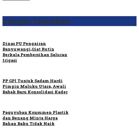
Jangan Lewatkan
Dinas PU Pengairan
Banyuwangi,Giat Rutin
Berkala Pembersihan Saluran
Irigasi
PP GPI Tunjuk Sadam Hardi
Pimpin Maluku Utara, Awali
Babak Baru Konsolidasi Kader
Paguyuban Konsumen Plastik
dan Benang Minta Harga
Bahan Baku Tidak Naik