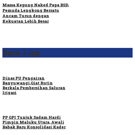
Massa Kepung Naked Papa BSD,
Pemuda Lengkong Bersatu
Ancam Turun dengan
Kekuatan Lebih Besar
Baca Juga
Dinas PU Pengairan
Banyuwangi,Giat Rutin
Berkala Pembersihan Saluran
Irigasi
PP GPI Tunjuk Sadam Hardi
Pimpin Maluku Utara, Awali
Babak Baru Konsolidasi Kader