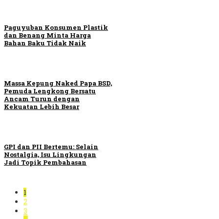
Paguyuban Konsumen Plastik
dan Benang Minta Harga
Bahan Baku Tidak Naik
Massa Kepung Naked Papa BSD,
Pemuda Lengkong Bersatu
Ancam Turun dengan
Kekuatan Lebih Besar
GPI dan PII Bertemu: Selain
Nostalgia, Isu Lingkungan
Jadi Topik Pembahasan
1
2
3