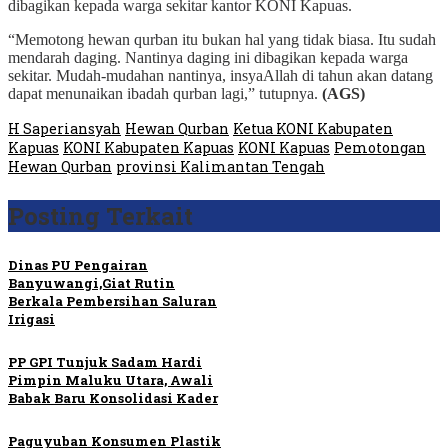
dibagikan kepada warga sekitar kantor KONI Kapuas.
“Memotong hewan qurban itu bukan hal yang tidak biasa. Itu sudah
mendarah daging. Nantinya daging ini dibagikan kepada warga
sekitar. Mudah-mudahan nantinya, insyaAllah di tahun akan datang
dapat menunaikan ibadah qurban lagi,” tutupnya.
(AGS)
H Saperiansyah
Hewan Qurban
Ketua KONI Kabupaten
Kapuas
KONI Kabupaten Kapuas
KONI Kapuas
Pemotongan
Hewan Qurban
provinsi Kalimantan Tengah
Posting Terkait
Dinas PU Pengairan
Banyuwangi,Giat Rutin
Berkala Pembersihan Saluran
Irigasi
PP GPI Tunjuk Sadam Hardi
Pimpin Maluku Utara, Awali
Babak Baru Konsolidasi Kader
Paguyuban Konsumen Plastik