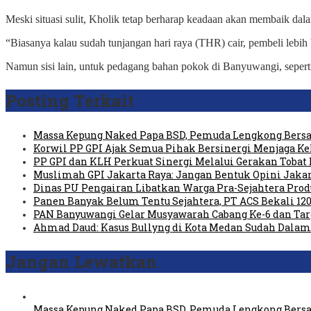
Meski situasi sulit, Kholik tetap berharap keadaan akan membaik dal
“Biasanya kalau sudah tunjangan hari raya (THR) cair, pembeli lebi
Namun sisi lain, untuk pedagang bahan pokok di Banyuwangi, seperti
Posting Terkait
Massa Kepung Naked Papa BSD, Pemuda Lengkong Bersa
Korwil PP GPI Ajak Semua Pihak Bersinergi Menjaga K
PP GPI dan KLH Perkuat Sinergi Melalui Gerakan Tobat 
Muslimah GPI Jakarta Raya: Jangan Bentuk Opini Jaka
Dinas PU Pengairan Libatkan Warga Pra-Sejahtera Pro
Panen Banyak Belum Tentu Sejahtera, PT ACS Bekali 120
PAN Banyuwangi Gelar Musyawarah Cabang Ke-6 dan Ta
Ahmad Daud: Kasus Bullyng di Kota Medan Sudah Dal
Jangan Lewatkan
Massa Kepung Naked Papa BSD, Pemuda Lengkong Bersa