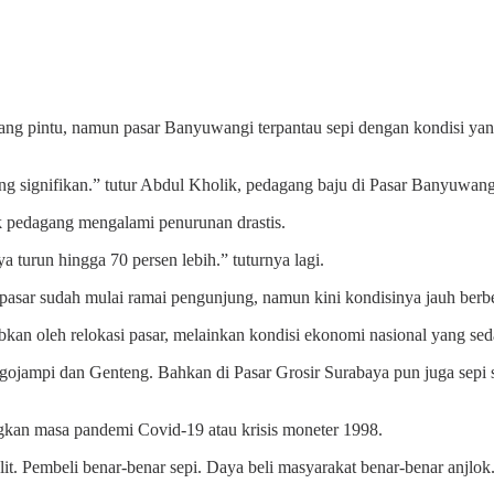
pintu, namun pasar Banyuwangi terpantau sepi dengan kondisi yang 
 yang signifikan.” tutur Abdul Kholik, pedagang baju di Pasar Banyuwan
k pedagang mengalami penurunan drastis.
a turun hingga 70 persen lebih.” tuturnya lagi.
sar sudah mulai ramai pengunjung, namun kini kondisinya jauh berbe
an oleh relokasi pasar, melainkan kondisi ekonomi nasional yang seda
r Rogojampi dan Genteng. Bahkan di Pasar Grosir Surabaya pun juga sepi
gkan masa pandemi Covid-19 atau krisis moneter 1998.
ulit. Pembeli benar-benar sepi. Daya beli masyarakat benar-benar anjl