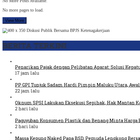
No More Posts Available.
No more pages to load.
View More
BERITA TERKINI
Penarikan Pajak dengan Pelibatan Aparat: Solusi Kepat
17 jam lalu
PP GPI Tunjuk Sadam Hardi Pimpin Maluku Utara, Awal
22 jam lalu
Oknum SPSI Lakukan Eksekusi Sepihak, Hak Mantan Ka
2 hari lalu
Paguyuban Konsumen Plastik dan Benang Minta Harga 
2 hari lalu
Massa Kepung Naked Papa BSD, Pemuda Lengkong Bers