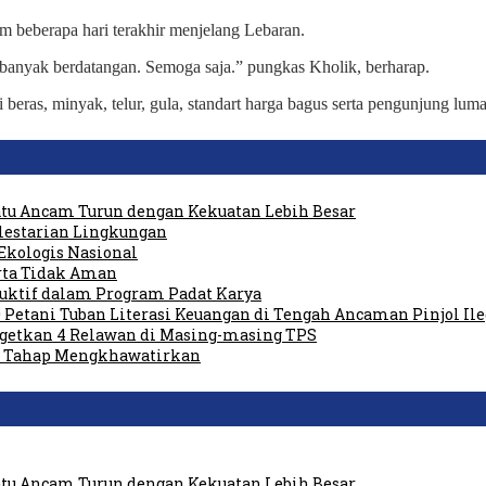
am beberapa hari terakhir menjelang Lebaran.
h banyak berdatangan. Semoga saja.” pungkas Kholik, berharap.
 beras, minyak, telur, gula, standart harga bagus serta pengunjung l
tu Ancam Turun dengan Kekuatan Lebih Besar
elestarian Lingkungan
Ekologis Nasional
rta Tidak Aman
duktif dalam Program Padat Karya
 Petani Tuban Literasi Keuangan di Tengah Ancaman Pinjol Ile
rgetkan 4 Relawan di Masing-masing TPS
am Tahap Mengkhawatirkan
tu Ancam Turun dengan Kekuatan Lebih Besar