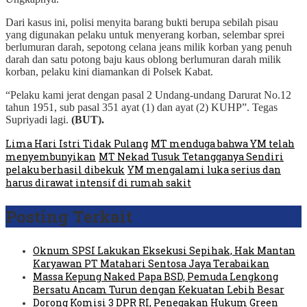
Dari kasus ini, polisi menyita barang bukti berupa sebilah pisau
yang digunakan pelaku untuk menyerang korban, selembar sprei
berlumuran darah, sepotong celana jeans milik korban yang penuh
darah dan satu potong baju kaus oblong berlumuran darah milik
korban, pelaku kini diamankan di Polsek Kabat.
“Pelaku kami jerat dengan pasal 2 Undang-undang Darurat No.12
tahun 1951, sub pasal 351 ayat (1) dan ayat (2) KUHP”. Tegas
Supriyadi lagi.
(BUT).
Lima Hari Istri Tidak Pulang
MT menduga bahwa YM telah
menyembunyikan
MT Nekad Tusuk Tetangganya Sendiri
pelaku berhasil dibekuk
YM mengalami luka serius dan
harus dirawat intensif di rumah sakit
Posting Terkait
Oknum SPSI Lakukan Eksekusi Sepihak, Hak Mantan
Karyawan PT Matahari Sentosa Jaya Terabaikan
Massa Kepung Naked Papa BSD, Pemuda Lengkong
Bersatu Ancam Turun dengan Kekuatan Lebih Besar
Dorong Komisi 3 DPR RI, Penegakan Hukum Green