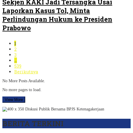
Sekjen KAKI Jadi Tersangka Usai
Laporkan Kasus Tol, Minta
Perlindungan Hukum ke Presiden
Prabowo
1
2
3
…
539
Berikutnya
No More Posts Available.
No more pages to load.
View More
BERITA TERKINI