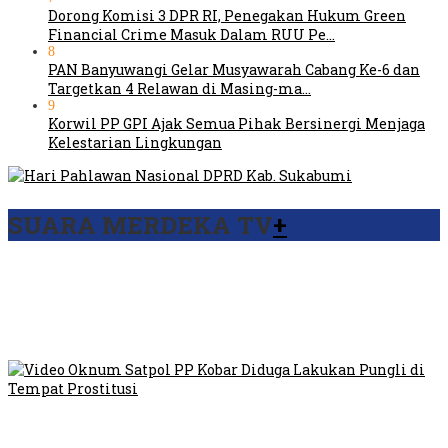
Dorong Komisi 3 DPR RI, Penegakan Hukum Green
Financial Crime Masuk Dalam RUU Pe…
8
PAN Banyuwangi Gelar Musyawarah Cabang Ke-6 dan
Targetkan 4 Relawan di Masing-ma…
9
Korwil PP GPI Ajak Semua Pihak Bersinergi Menjaga
Kelestarian Lingkungan
SUARA MERDEKA TV
+
Viral Video Ada Setoran RSUD Bogor Kepada Billabong,
Sekretaris GPI: Kedua Tokoh…
Viral, Ratusan Ojol Geruduk Balaikota DKI Jakarta
Video Oknum Satpol PP Kobar Diduga Lakukan Pungli di
Tempat Prostitusi