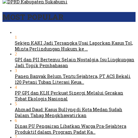
MOST POPULAR
1
Sekjen KAKI Jadi Tersangka Usai Laporkan Kasus Tol,
Minta Perlindungan Hukum ke …
2
GPI dan PII Bertemu: Selain Nostalgia, Isu Lingkungan
Jadi Topik Pembahasan
3
Panen Banyak Belum Tentu Sejahtera, PT ACS Bekali
120 Petani Tuban Literasi Keua…
4
PP GPI dan KLH Perkuat Sinergi Melalui Gerakan
Tobat Ekologis Nasional
5
Ahmad Daud: Kasus Bullyng di Kota Medan Sudah
Dalam Tahap Mengkhawatirkan
6
Dinas PU Pengairan Libatkan Warga Pra-Sejahtera
Produktif dalam Program Padat Ka…
7