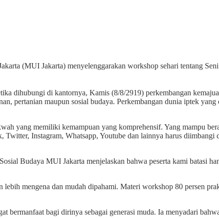
akarta (MUI Jakarta) menyelenggarakan workshop sehari tentang Seni D
ka dihubungi di kantornya, Kamis (8/8/2919) perkembangan kemajuan 
ahanan, pertanian maupun sosial budaya. Perkembangan dunia iptek ya
ah yang memiliki kemampuan yang komprehensif. Yang mampu berada
, Twitter, Instagram, Whatsapp, Youtube dan lainnya harus diimbangi 
sial Budaya MUI Jakarta menjelaskan bahwa peserta kami batasi hanya
n lebih mengena dan mudah dipahami. Materi workshop 80 persen prak
t bermanfaat bagi dirinya sebagai generasi muda. Ia menyadari bahwa