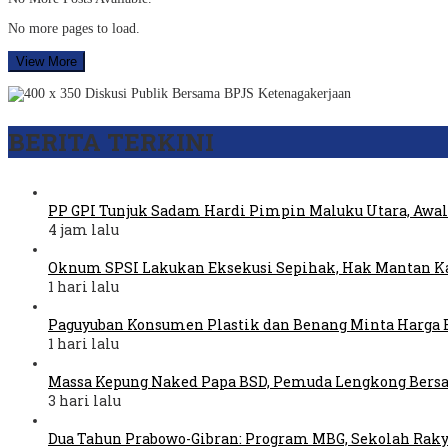
No more pages to load.
View More
BERITA TERKINI
PP GPI Tunjuk Sadam Hardi Pimpin Maluku Utara, Awal
4 jam lalu
Oknum SPSI Lakukan Eksekusi Sepihak, Hak Mantan Ka
1 hari lalu
Paguyuban Konsumen Plastik dan Benang Minta Harga 
1 hari lalu
Massa Kepung Naked Papa BSD, Pemuda Lengkong Bers
3 hari lalu
Dua Tahun Prabowo-Gibran: Program MBG, Sekolah Raky