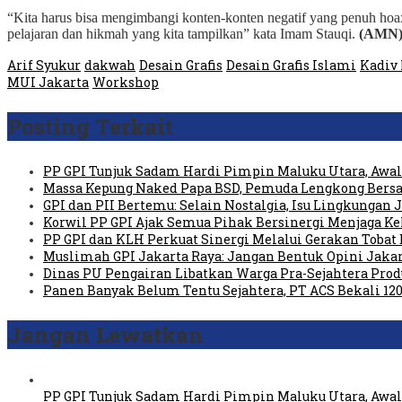
“Kita harus bisa mengimbangi konten-konten negatif yang penuh hoax
pelajaran dan hikmah yang kita tampilkan” kata Imam Stauqi.
(AMN
Arif Syukur
dakwah
Desain Grafis
Desain Grafis Islami
Kadiv
MUI Jakarta
Workshop
Posting Terkait
PP GPI Tunjuk Sadam Hardi Pimpin Maluku Utara, Awali
Massa Kepung Naked Papa BSD, Pemuda Lengkong Bersa
GPI dan PII Bertemu: Selain Nostalgia, Isu Lingkungan
Korwil PP GPI Ajak Semua Pihak Bersinergi Menjaga K
PP GPI dan KLH Perkuat Sinergi Melalui Gerakan Tobat 
Muslimah GPI Jakarta Raya: Jangan Bentuk Opini Jaka
Dinas PU Pengairan Libatkan Warga Pra-Sejahtera Pro
Panen Banyak Belum Tentu Sejahtera, PT ACS Bekali 120
Jangan Lewatkan
PP GPI Tunjuk Sadam Hardi Pimpin Maluku Utara, Awali