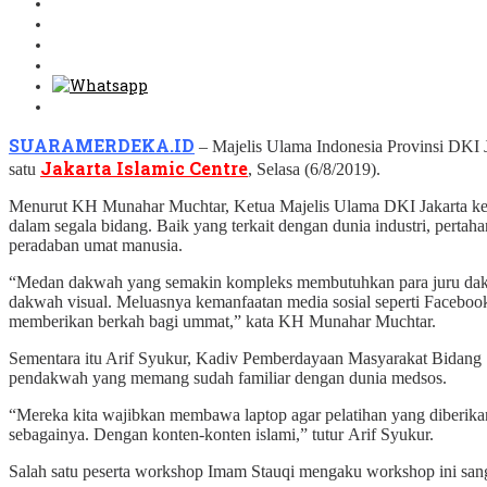
SUARAMERDEKA.ID
– Majelis Ulama Indonesia Provinsi DKI J
Jakarta Islamic Centre
satu
, Selasa (6/8/2019).
Menurut KH Munahar Muchtar, Ketua Majelis Ulama DKI Jakarta keti
dalam segala bidang. Baik yang terkait dengan dunia industri, pert
peradaban umat manusia.
“Medan dakwah yang semakin kompleks membutuhkan para juru dakw
dakwah visual. Meluasnya kemanfaatan media sosial seperti Facebook
memberikan berkah bagi ummat,” kata KH Munahar Muchtar.
Sementara itu Arif Syukur, Kadiv Pemberdayaan Masyarakat Bidang So
pendakwah yang memang sudah familiar dengan dunia medsos.
“Mereka kita wajibkan membawa laptop agar pelatihan yang diberika
sebagainya. Dengan konten-konten islami,” tutur Arif Syukur.
Salah satu peserta workshop Imam Stauqi mengaku workshop ini sanga