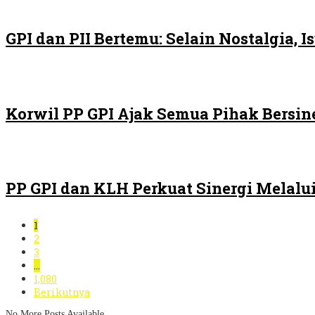
GPI dan PII Bertemu: Selain Nostalgia,
Korwil PP GPI Ajak Semua Pihak Bersin
PP GPI dan KLH Perkuat Sinergi Melalui
1
2
3
…
1,080
Berikutnya
No More Posts Available.